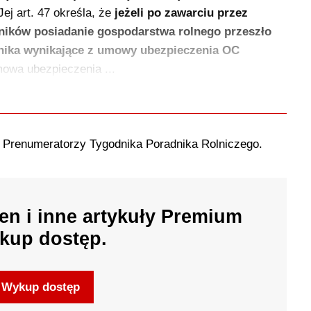
j art. 47 określa, że
jeżeli po zawarciu przez
ników posiadanie gospodarstwa rolnego przeszło
lnika wynikające z umowy ubezpieczenia OC
wa ubezpieczenia ...
o Prenumeratorzy Tygodnika Poradnika Rolniczego.
en i inne artykuły Premium
kup dostęp.
Wykup dostęp