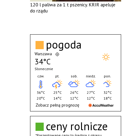
120 l paliwa za 1 t pszenicy. KRIR apeluje
do rządu
pogoda
Warszawa
34°C
Słonecznie
czw.
pt.
sob.
niedz.
pon.
36°C
25°C
26°C
27°C
32°C
20°C
14°C
12°C
12°C
18°C
Zobacz pełną prognozę
ceny rolnicze
*Prezentowane ceny to średnia z okresu