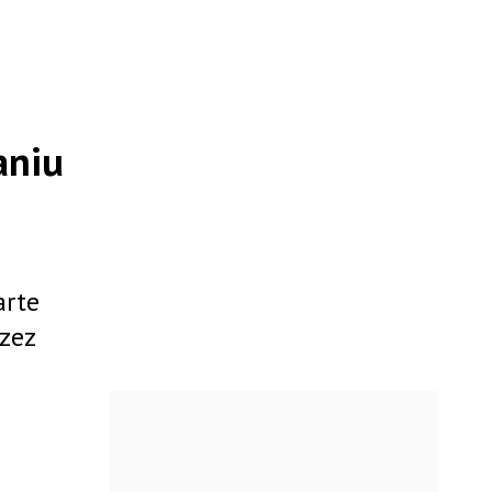
aniu
arte
zez