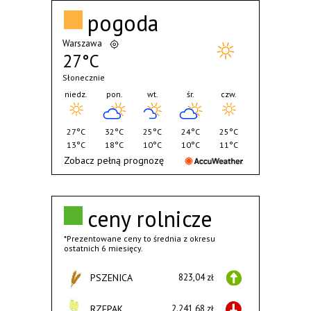
pogoda
Warszawa
27°C
Słonecznie
niedz.
pon.
wt.
śr.
czw.
27°C
32°C
25°C
24°C
25°C
13°C
18°C
10°C
10°C
11°C
Zobacz pełną prognozę
ceny rolnicze
*Prezentowane ceny to średnia z okresu
ostatnich 6 miesięcy.
PSZENICA
823,04 zł
RZEPAK
2.241,68 zł