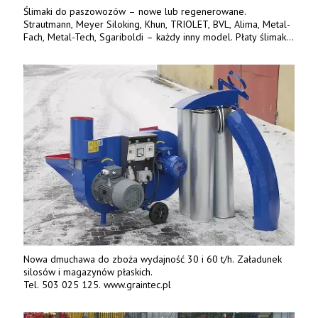
Ślimaki do paszowozów – nowe lub regenerowane.
Strautmann, Meyer Siloking, Khun, TRIOLET, BVL, Alima, Metal-
Fach, Metal-Tech, Sgariboldi – każdy inny model. Płaty ślimaka
wykonane z blachy o podwyższonej wytrzymałości na ścieranie
– 15 lub 18 mm. Możliwa wymiana i dowóz na miejsce – cała
Polska. Tel. 609 144 596.
Nowa dmuchawa do zboża wydajność 30 i 60 t/h. Załadunek
silosów i magazynów płaskich.
Tel. 503 025 125. www.graintec.pl