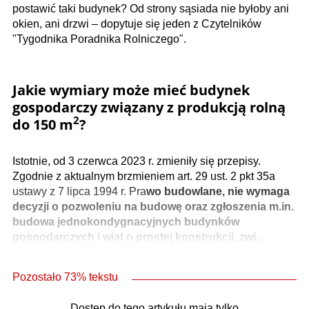
postawić taki budynek? Od strony sąsiada nie byłoby ani
okien, ani drzwi – dopytuje się jeden z Czytelników
"Tygodnika Poradnika Rolniczego".
Jakie wymiary może mieć budynek
gospodarczy związany z produkcją rolną
2
do 150 m
?
Istotnie, od 3 czerwca 2023 r. zmieniły się przepisy.
Zgodnie z aktualnym brzmieniem art. 29 ust. 2 pkt 35a
ustawy z 7 lipca 1994 r. Pra
wo budowlane, nie wymaga
decyzji o pozwoleniu na budowę oraz zgłoszenia m.in.
budowa jedno­kondygnacyjnych budynków
gospodarczych i wiat o prostej konstrukcji, zwi...
Pozostało 73% tekstu
Dostęp do tego artykułu mają tylko