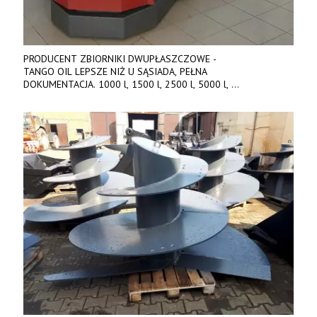
PRODUCENT ZBIORNIKI DWUPŁASZCZOWE -
TANGO OIL LEPSZE NIŻ U SĄSIADA, PEŁNA
DOKUMENTACJA. 1000 l, 1500 l, 2500 l, 5000 l,
produkt polski. Dobra cena, szybkie terminy realizacji. Tel. 536
842 737, www.tango-oil.pl