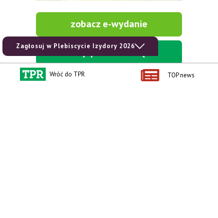
zobacz e-wydanie
Zagłosuj w Plebiscycie Izydory 2026
kup prenumeratę
Wróć do TPR
TOP news
Kontakt i regulaminy
Przydatne linki
Kontakt
Ceny rolnicze
Reklama
Newsletter rolniczy
Polityka prywatności
Rolniczy Alert Cenowy
Regulamin
Pogoda
RODO
Ogłoszenia drobne
Konkursy TPR