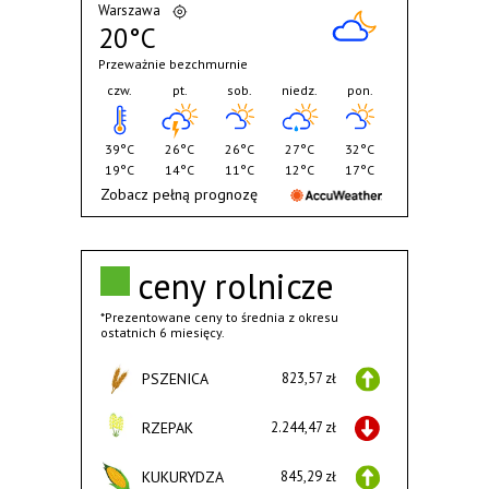
Warszawa
20°C
Przeważnie bezchmurnie
czw.
pt.
sob.
niedz.
pon.
39°C
26°C
26°C
27°C
32°C
19°C
14°C
11°C
12°C
17°C
Zobacz pełną prognozę
ceny rolnicze
*Prezentowane ceny to średnia z okresu
ostatnich 6 miesięcy.
PSZENICA
823,57 zł
RZEPAK
2.244,47 zł
KUKURYDZA
845,29 zł