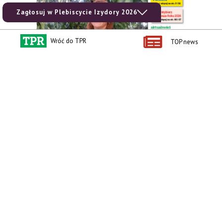
Zagłosuj w Plebiscycie Izydory 2026
Wróć do TPR
TOP news
zobacz e-wydanie
kup prenumeratę