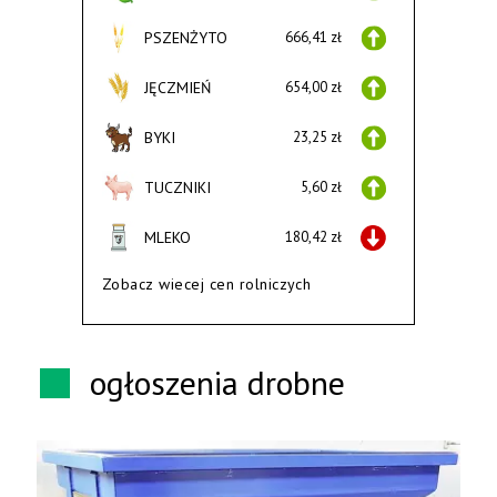
PSZENŻYTO
666,41 zł
JĘCZMIEŃ
654,00 zł
BYKI
23,25 zł
TUCZNIKI
5,60 zł
MLEKO
180,42 zł
Zobacz wiecej cen rolniczych
ogłoszenia drobne