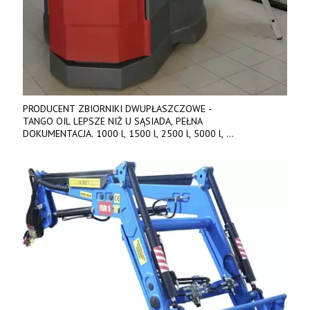
PRODUCENT ZBIORNIKI DWUPŁASZCZOWE -
TANGO OIL LEPSZE NIŻ U SĄSIADA, PEŁNA
DOKUMENTACJA. 1000 l, 1500 l, 2500 l, 5000 l,
produkt polski. Dobra cena, szybkie terminy realizacji. Tel. 536
842 737, www.tango-oil.pl