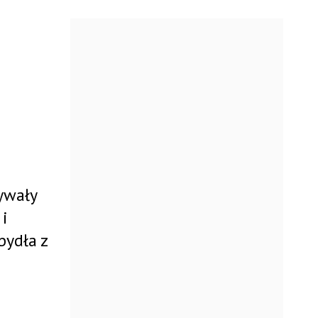
ywały
i
bydła z