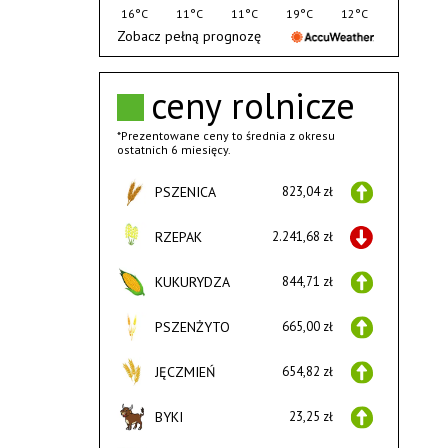
16°C
11°C
11°C
19°C
12°C
Zobacz pełną prognozę
ceny rolnicze
*Prezentowane ceny to średnia z okresu
ostatnich 6 miesięcy.
PSZENICA
823,04 zł
RZEPAK
2.241,68 zł
KUKURYDZA
844,71 zł
PSZENŻYTO
665,00 zł
JĘCZMIEŃ
654,82 zł
BYKI
23,25 zł