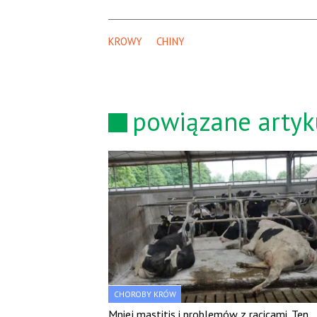
KROWY
CHINY
powiązane artyk
CHOROBY KRÓW
Mniej mastitis i problemów z racicami. Ten