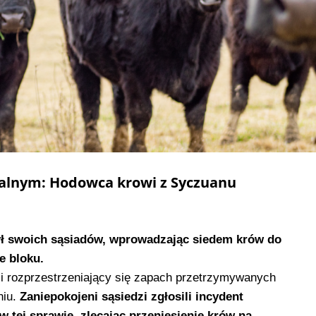
alnym: Hodowca krowi z Syczuanu
ł swoich sąsiadów, wprowadzając siedem krów do
e bloku.
 i rozprzestrzeniający się zapach przetrzymywanych
niu.
Zaniepokojeni sąsiedzi zgłosili incydent
w tej sprawie, zlecając przeniesienie krów na