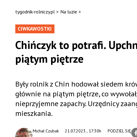
tygodnik-rolniczy.pl
>
Na luzie
>
CIWKAWOSTKI
Chińczyk to potrafi. Upch
piątym piętrze
Były rolnik z Chin hodował siedem kr
głównie na piątym piętrze, co wywoła
nieprzyjemne zapachy. Urzędnicy zaang
mieszkania.
Michał Czubak
21.07.2023., 17:30h
PODZIEL SIĘ