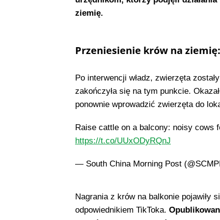
ziemię.
​
Przeniesienie krów na ziemię
Po interwencji władz, zwierzęta został
zakończyła się na tym punkcie. Okazało
ponownie wprowadzić zwierzęta do loka
Raise cattle on a balcony: noisy cows fo
https://t.co/UUxODyRQnJ
— South China Morning Post (@SCM
Nagrania z krów na balkonie pojawiły 
odpowiednikiem TikToka.
Opublikowane