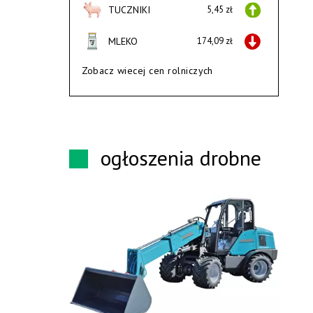
TUCZNIKI
5,45 zł
MLEKO
174,09 zł
Zobacz wiecej cen rolniczych
ogłoszenia drobne