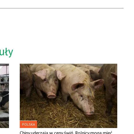
uły
POLSKA
Chiny uderzają w ceny świń. Rolnicy mogą mieć