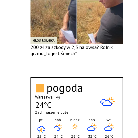
GŁOS ROLNIKA
200 zł za szkody w 2,5 ha owsa? Rolnik
grzmi: „To jest śmiech”
pogoda
Warszawa
24°C
Zachmurzenie duże
pt.
sob.
niedz.
pon.
wt.
25°C
24°C
26°C
32°C
26°C