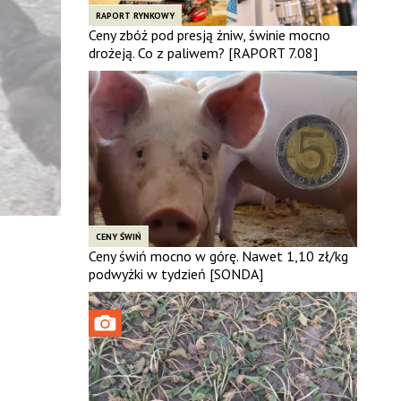
RAPORT RYNKOWY
Ceny zbóż pod presją żniw, świnie mocno
drożeją. Co z paliwem? [RAPORT 7.08]
CENY ŚWIŃ
Ceny świń mocno w górę. Nawet 1,10 zł/kg
podwyżki w tydzień [SONDA]