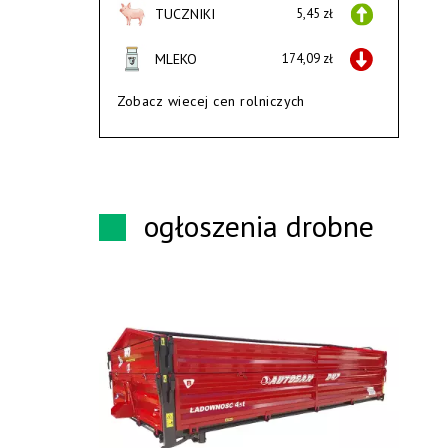
TUCZNIKI
5,45 zł
MLEKO
174,09 zł
Zobacz wiecej cen rolniczych
ogłoszenia drobne