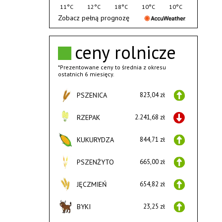
11°C
12°C
18°C
10°C
10°C
Zobacz pełną prognozę
ceny rolnicze
*Prezentowane ceny to średnia z okresu
ostatnich 6 miesięcy.
PSZENICA
823,04 zł
RZEPAK
2.241,68 zł
KUKURYDZA
844,71 zł
PSZENŻYTO
665,00 zł
JĘCZMIEŃ
654,82 zł
BYKI
23,25 zł