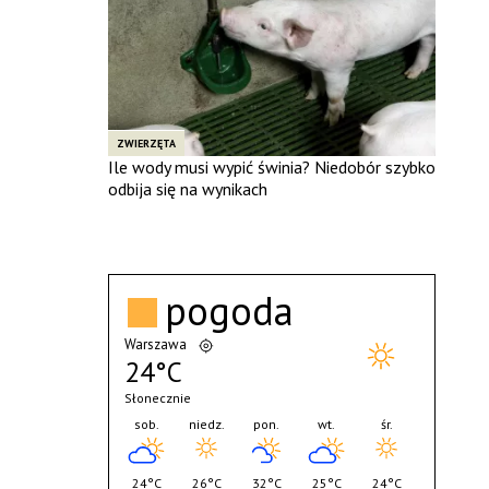
ZWIERZĘTA
Ile wody musi wypić świnia? Niedobór szybko
odbija się na wynikach
pogoda
Warszawa
24°C
Słonecznie
sob.
niedz.
pon.
wt.
śr.
24°C
26°C
32°C
25°C
24°C