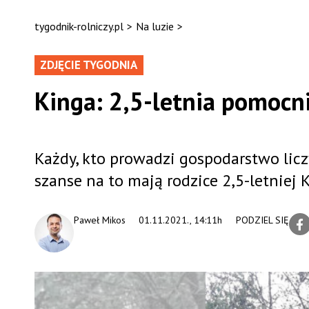
tygodnik-rolniczy.pl
>
Na luzie
>
ZDJĘCIE TYGODNIA
Kinga: 2,5-letnia pomocn
Każdy, kto prowadzi gospodarstwo liczy
szanse na to mają rodzice 2,5-letniej K
Paweł Mikos
01.11.2021., 14:11h
PODZIEL SIĘ