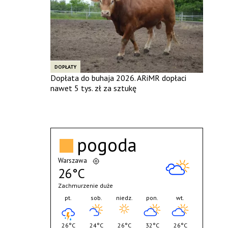
DOPŁATY
Dopłata do buhaja 2026. ARiMR dopłaci
nawet 5 tys. zł za sztukę
pogoda
Warszawa
26°C
Zachmurzenie duże
pt.
sob.
niedz.
pon.
wt.
26°C
24°C
26°C
32°C
26°C