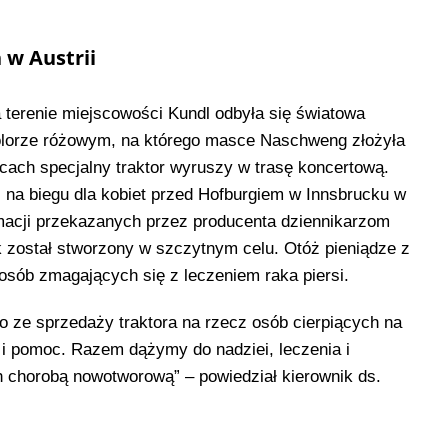
 w Austrii
terenie miejscowości Kundl odbyła się światowa
olorze różowym, na którego masce Naschweng złożyła
ącach specjalny traktor wyruszy w trasę koncertową.
na biegu dla kobiet przed Hofburgiem w Innsbrucku w
rmacji przekazanych przez producenta dziennikarzom
k został stworzony w szczytnym celu. Otóż pieniądze z
a osób zmagających się z leczeniem raka piersi.
o ze sprzedaży traktora na rzecz osób cierpiących na
y i pomoc. Razem dążymy do nadziei, leczenia i
h chorobą nowotworową” – powiedział kierownik ds.