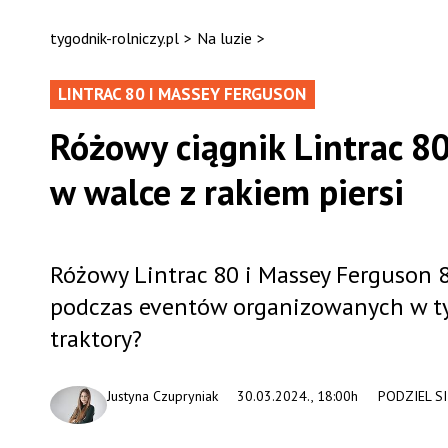
tygodnik-rolniczy.pl
>
Na luzie
>
LINTRAC 80 I MASSEY FERGUSON
Różowy ciągnik Lintrac 8
w walce z rakiem piersi
Różowy Lintrac 80 i Massey Ferguson 8
podczas eventów organizowanych w tym
traktory?
Justyna Czupryniak
30.03.2024., 18:00h
PODZIEL SI