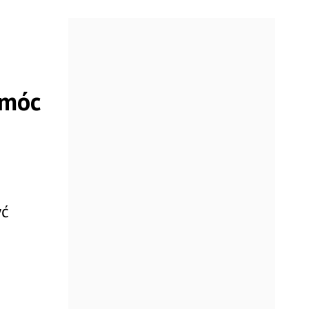
omóc
yć