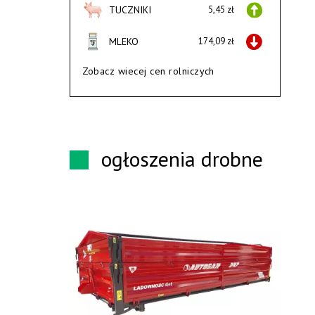
TUCZNIKI
5,45 zł
MLEKO
174,09 zł
Zobacz wiecej cen rolniczych
ogłoszenia drobne