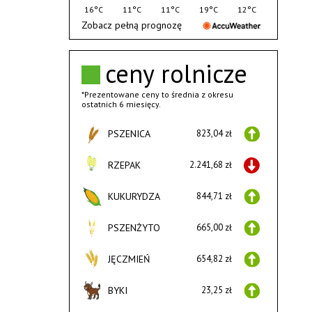
16°C
11°C
11°C
19°C
12°C
Zobacz pełną prognozę
ceny rolnicze
*Prezentowane ceny to średnia z okresu
ostatnich 6 miesięcy.
PSZENICA
823,04 zł
RZEPAK
2.241,68 zł
KUKURYDZA
844,71 zł
PSZENŻYTO
665,00 zł
JĘCZMIEŃ
654,82 zł
BYKI
23,25 zł