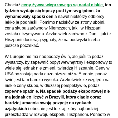
Chociaż
ceny żywca wieprzowego są nadal niskie
, ten
tydzień wydaje się lepszy pod tym względem, że
wyhamowały spadki cen
a nawet niektórzy odbiorcy
lekko je podnieśli. Pomimo nacisków ze strony ubojni,
cena skupu zarówno w Niemczech, jak i w Hiszpanii
została utrzymywana. Aczkolwiek zarówno z Danii, jak i z
Hiszpanii docierają sygnały, że na podwyżki trzeba
jeszcze poczekać.
W Europie nie ma nadpodaży świń, ale jeśli ta podaż
wystarczy, by zapewnić popyt wewnętrzny i eksportowy to
wiele się jednak nie zmieni, twierdzą Hiszpanie. Ceny w
USA pozostają nada dużo niższe niż w Europie, podaż
świń jest tam bardzo wysoka. Aczkolwiek ze względu na
niskie ceny skupu, w dłuższej perspektywie, podaż
zapewne spadnie.
Na spadek podaży eksportowej nie
ma jednak co liczyć w Brazylii, która ciągle coraz
bardziej umacnia swoją pozycję na rynkach
azjatyckich
i obecnie jest to kraj, który najbardziej
przeszkadza w rozwoju eksportu Hiszpanom. Ponadto w