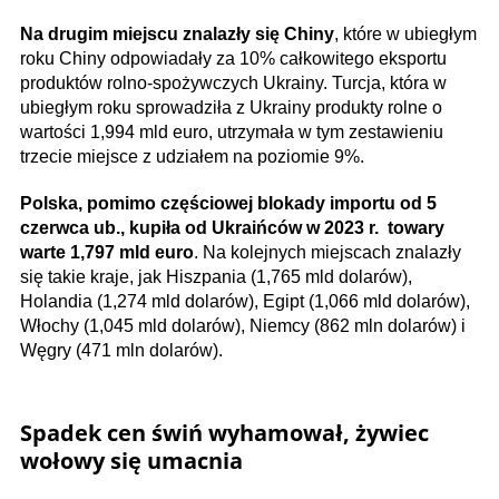
Na drugim miejscu znalazły się Chiny
, które w ubiegłym
roku Chiny odpowiadały za 10% całkowitego eksportu
produktów rolno-spożywczych Ukrainy. Turcja, która w
ubiegłym roku sprowadziła z Ukrainy produkty rolne o
wartości 1,994 mld euro, utrzymała w tym zestawieniu
trzecie miejsce z udziałem na poziomie 9%.
Polska, pomimo częściowej blokady importu od 5
czerwca ub., kupiła od Ukraińców w 2023 r. towary
warte 1,797 mld euro
. Na kolejnych miejscach znalazły
się takie kraje, jak Hiszpania (1,765 mld dolarów),
Holandia (1,274 mld dolarów), Egipt (1,066 mld dolarów),
Włochy (1,045 mld dolarów), Niemcy (862 mln dolarów) i
Węgry (471 mln dolarów).
Spadek cen świń wyhamował, żywiec
wołowy się umacnia