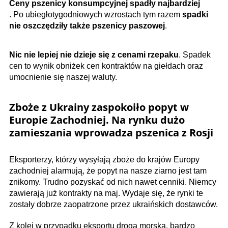
Ceny pszenicy konsumpcyjnej spadły najbardziej
. Po ubiegłotygodniowych wzrostach tym razem
spadki
nie oszczędziły także pszenicy paszowej
.
Nic nie lepiej nie dzieje się z cenami rzepaku
. Spadek
cen to wynik obniżek cen kontraktów na giełdach oraz
umocnienie się naszej waluty.
Zboże z Ukrainy zaspokoiło popyt w
Europie Zachodniej. Na rynku dużo
zamieszania wprowadza pszenica z Rosji
Eksporterzy, którzy wysyłają zboże do krajów Europy
zachodniej alarmują, że popyt na nasze ziarno jest tam
znikomy. Trudno pozyskać od nich nawet cenniki. Niemcy
zawierają już kontrakty na maj. Wydaje się, że rynki te
zostały dobrze zaopatrzone przez ukraińskich dostawców.
Z kolei w przypadku eksportu droga morską, bardzo