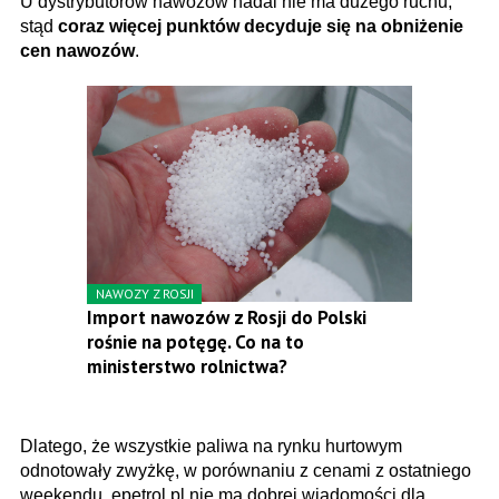
U dystrybutorów nawozów nadal nie ma dużego ruchu,
stąd
coraz więcej punktów decyduje się na obniżenie
cen nawozów
.
NAWOZY Z ROSJI
Import nawozów z Rosji do Polski
rośnie na potęgę. Co na to
ministerstwo rolnictwa?
Dlatego, że wszystkie paliwa na rynku hurtowym
odnotowały zwyżkę, w porównaniu z cenami z ostatniego
weekendu, epetrol.pl nie ma dobrej wiadomości dla