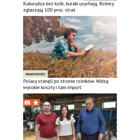
Kukurydza bez kolb, buraki usychają. Rolnicy
zgłaszają 100 proc. strat
WIADOMOŚCI
Polacy stanęli po stronie rolników. Widzą
wysokie koszty i tani import