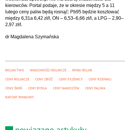
kierowców. Portal podaje, że w okresie między 5 a 11
lutego ceny paliw będą rosnąć: Pb95 będzie kosztować
między 6,31a 6,42 zł/l, ON – 6,53–6,66 zł/l, a LPG – 2,90–
2,97 zł/l.
dr Magdalena Szymańska
ROLNICTWO
WIADOMOŚCI ROLNICZE
RYNKI ROLNE
CENY ROLNICZE
CENY ZBÓŻ
CENY PSZENICY
CENY RZEPAKU
CENY ŚWIŃ
CENY BYDŁA
CENY NAWOZÓW
CENY PALIWA
RAPORT RYNKOWY
powiązane artykuły