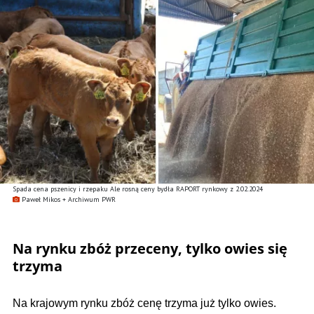
Spada cena pszenicy i rzepaku Ale rosną ceny bydła RAPORT rynkowy z 2.02.2024
Paweł Mikos + Archiwum PWR
Na rynku zbóż przeceny, tylko owies się
trzyma
Na krajowym rynku zbóż cenę trzyma już tylko owies.