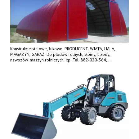
Konstrukcje stalowe, łukowe. PRODUCENT. WIATA, HALA,
MAGAZYN, GARAŻ. Do płodów rolnych, słomy, trzody,
nawozów, maszyn rolniczych, itp. Tel. 882-020-364,
664-125-869, 604-407-206. www.olimet.eu