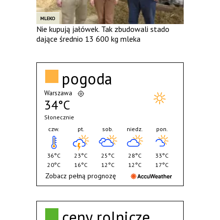
MLEKO
Nie kupują jałówek. Tak zbudowali stado
dające średnio 13 600 kg mleka
pogoda
Warszawa
34°C
Słonecznie
czw.
pt.
sob.
niedz.
pon.
36°C
23°C
25°C
28°C
33°C
20°C
16°C
12°C
12°C
17°C
Zobacz pełną prognozę
ceny rolnicze