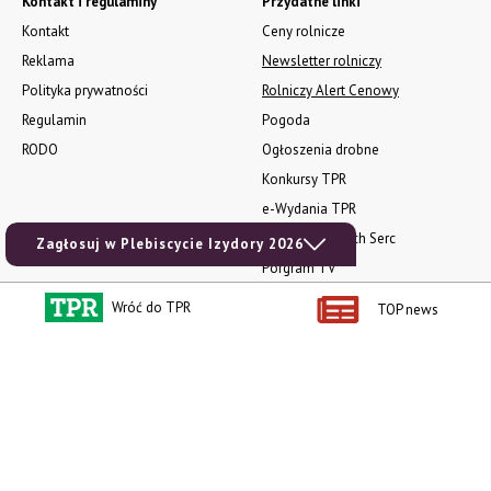
Kontakt i regulaminy
Przydatne linki
Kontakt
Ceny rolnicze
Reklama
Newsletter rolniczy
Polityka prywatności
Rolniczy Alert Cenowy
Regulamin
Pogoda
RODO
Ogłoszenia drobne
Konkursy TPR
e-Wydania TPR
Kącik Samotnych Serc
Zagłosuj w Plebiscycie Izydory 2026
Porgram TV
agrarsklep.pl
Wróć do TPR
TOP news
RSS
Produkty dla Ciebie
Kategorie
Zamów prenumeratę TPR
Wiadomości
Kup Tygodnik
Rynki
Album 40 lat na biegu.
Pieniądze