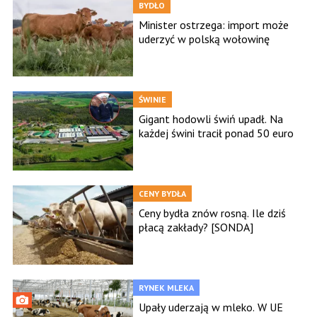
BYDŁO
Minister ostrzega: import może
uderzyć w polską wołowinę
ŚWINIE
Gigant hodowli świń upadł. Na
każdej świni tracił ponad 50 euro
CENY BYDŁA
Ceny bydła znów rosną. Ile dziś
płacą zakłady? [SONDA]
RYNEK MLEKA
Upały uderzają w mleko. W UE