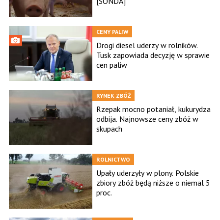
[SONDA]
CENY PALIW
Drogi diesel uderzy w rolników.
Tusk zapowiada decyzję w sprawie
cen paliw
RYNEK ZBÓŻ
Rzepak mocno potaniał, kukurydza
odbija. Najnowsze ceny zbóż w
skupach
ROLNICTWO
Upały uderzyły w plony. Polskie
zbiory zbóż będą niższe o niemal 5
proc.