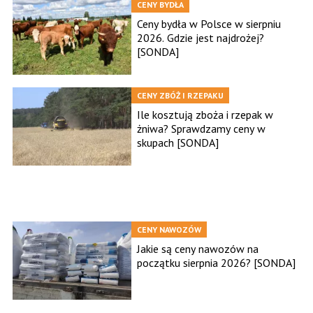
CENY BYDŁA
Ceny bydła w Polsce w sierpniu
2026. Gdzie jest najdrożej?
[SONDA]
CENY ZBÓŻ I RZEPAKU
Ile kosztują zboża i rzepak w
żniwa? Sprawdzamy ceny w
skupach [SONDA]
CENY NAWOZÓW
Jakie są ceny nawozów na
początku sierpnia 2026? [SONDA]