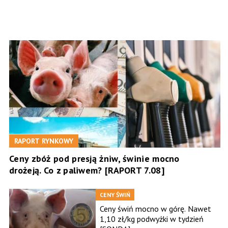
RAPORT RYNKOWY
Ceny zbóż pod presją żniw, świnie mocno
drożeją. Co z paliwem? [RAPORT 7.08]
CENY ŚWIŃ
Ceny świń mocno w górę. Nawet
1,10 zł/kg podwyżki w tydzień