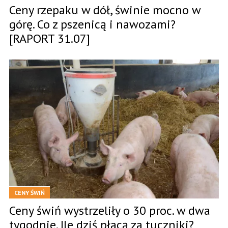
Ceny rzepaku w dół, świnie mocno w
górę. Co z pszenicą i nawozami?
[RAPORT 31.07]
CENY ŚWIŃ
Ceny świń wystrzeliły o 30 proc. w dwa
tygodnie. Ile dziś płacą za tuczniki?