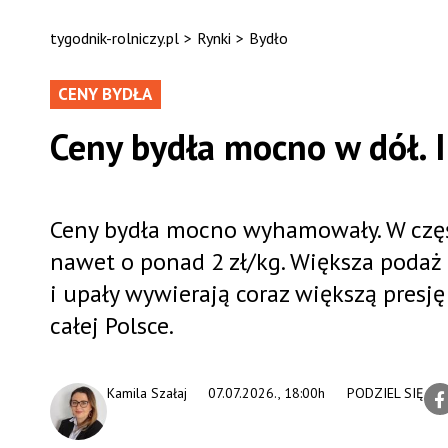
tygodnik-rolniczy.pl
>
Rynki
>
Bydło
CENY BYDŁA
Ceny bydła mocno w dół. I
Ceny bydła mocno wyhamowały. W częś
nawet o ponad 2 zł/kg. Większa podaż
i upały wywierają coraz większą presję
całej Polsce.
Kamila Szałaj
07.07.2026., 18:00h
PODZIEL SIĘ