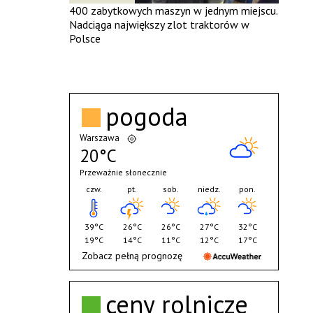
400 zabytkowych maszyn w jednym miejscu.
Nadciąga największy zlot traktorów w
Polsce
pogoda
Warszawa
20°C
Przeważnie słonecznie
czw.
pt.
sob.
niedz.
pon.
39°C
26°C
26°C
27°C
32°C
19°C
14°C
11°C
12°C
17°C
Zobacz pełną prognozę
ceny rolnicze