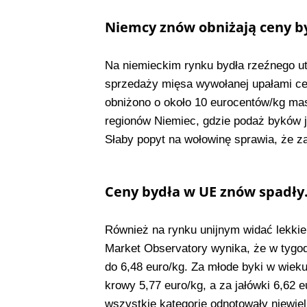
Niemcy znów obniżają ceny by
Na niemieckim rynku bydła rzeźnego ut
sprzedaży mięsa wywołanej upałami ce
obniżono o około 10 eurocentów/kg ma
regionów Niemiec, gdzie podaż byków j
Słaby popyt na wołowinę sprawia, że z
Ceny bydła w UE znów spadły. 
Również na rynku unijnym widać lekkie
Market Observatory wynika, że w tygod
do 6,48 euro/kg. Za młode byki w wieku
krowy 5,77 euro/kg, a za jałówki 6,62
wszystkie kategorie odnotowały niewiel