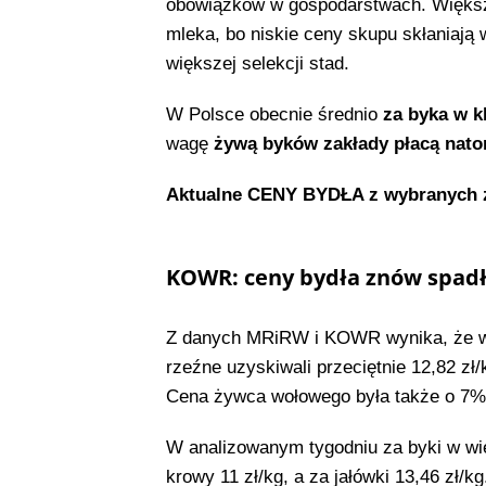
obowiązków w gospodarstwach. Większa
mleka, bo niskie ceny skupu skłaniają
większej selekcji stad.
W Polsce obecnie średnio
za byka w k
wagę
żywą byków zakłady płacą natomi
Aktualne CENY BYDŁA z wybranych za
KOWR: ceny bydła znów spadł
Z danych MRiRW i KOWR wynika, że w d
rzeźne uzyskiwali przeciętnie 12,82 zł/
Cena żywca wołowego była także o 7% 
W analizowanym tygodniu za byki w wie
krowy 11 zł/kg, a za jałówki 13,46 zł/