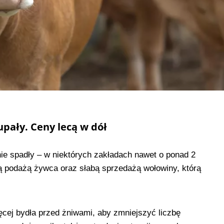
upały. Ceny lecą w dół
ie spadły – w niektórych zakładach nawet o ponad 2
zą podażą żywca oraz słabą sprzedażą wołowiny, którą
ęcej bydła przed żniwami, aby zmniejszyć liczbę