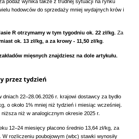
 podaż wynika także z trudnej sytuacji na rynku
 wielu hodowców do sprzedaży mniej wydajnych krów i
lasie R otrzymamy w tym tygodniu ok. 22 zł/kg
.
Za
ast ok. 13 zł/kg, a za krowy - 11,50 zł/kg
.
kładów mięsnych znajdziesz na dole artykułu.
y przez tydzień
niach 22–28.06.2026 r. krajowi dostawcy za bydło
kg, o około 1% mniej niż tydzień i miesiąc wcześniej.
niższa niż w analogicznym okresie 2025 r.
ku 12–24 miesięcy płacono średnio 13,64 zł/kg, za
kg. W rozliczeniu poubojowym (wbc) stawki wynosiły