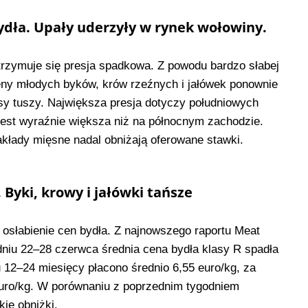
dła. Upały uderzyły w rynek wołowiny.
rzymuje się presja spadkowa. Z powodu bardzo słabej
ny młodych byków, krów rzeźnych i jałówek ponownie
sy tuszy. Największa presja dotyczy południowych
est wyraźnie większa niż na północnym zachodzie.
akłady mięsne nadal obniżają oferowane stawki.
Byki, krowy i jałówki tańsze
 osłabienie cen bydła. Z najnowszego raportu Meat
niu 22–28 czerwca średnia cena bydła klasy R spadła
 12–24 miesięcy płacono średnio 6,55 euro/kg, za
 euro/kg. W porównaniu z poprzednim tygodniem
kie obniżki.