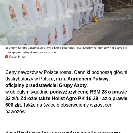
Zdaniem Jakuba Szkopka, analityka Erste Securities Polska, polscy rolnicy powinni liczyć się
z kolejnymi podwyżkami cen nawozów.
Paweł Mikos
Ceny nawozów w Polsce rosną. Cenniki podnoszą główni
dystrybutorzy w Polsce, m.in.
Agrochem Puławy,
oficjalny przedstawiciel Grupy Azoty,
w ubiegłym tygodniu
podwyższył cenę RSM 28 o prawie
33 zł/t. Zdrożał także Holist Agro PK 16-28 - aż o prawie
600 zł/t.
Także na świecie obserwujemy wzrost cen
nawozów.