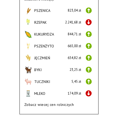
PSZENICA
823,04 zł
RZEPAK
2.241,68 zł
KUKURYDZA
844,71 zł
PSZENŻYTO
665,00 zł
JĘCZMIEŃ
654,82 zł
BYKI
23,25 zł
TUCZNIKI
5,45 zł
MLEKO
174,09 zł
Zobacz wiecej cen rolniczych