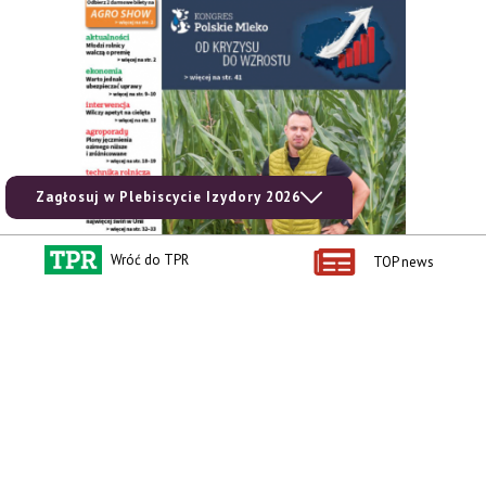
Zagłosuj w Plebiscycie Izydory 2026
Wróć do TPR
TOP news
zobacz e-wydanie