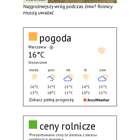
Najgroźniejszy wróg podczas żniw? Rolnicy
muszą uważać
pogoda
Warszawa
16°C
Słonecznie
niedz.
pon.
wt.
śr.
czw.
26°C
32°C
25°C
24°C
25°C
13°C
18°C
11°C
10°C
11°C
Zobacz pełną prognozę
ceny rolnicze
*Prezentowane ceny to średnia z okresu
ostatnich 6 miesięcy.