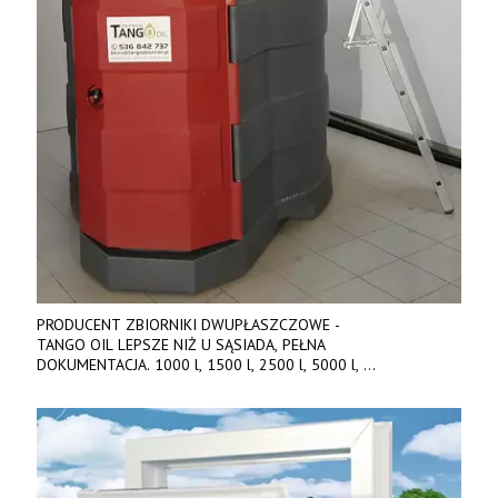
PRODUCENT ZBIORNIKI DWUPŁASZCZOWE -
TANGO OIL LEPSZE NIŻ U SĄSIADA, PEŁNA
DOKUMENTACJA. 1000 l, 1500 l, 2500 l, 5000 l,
produkt polski. Dobra cena, szybkie terminy realizacji. Tel. 536
842 737, www.tango-oil.pl