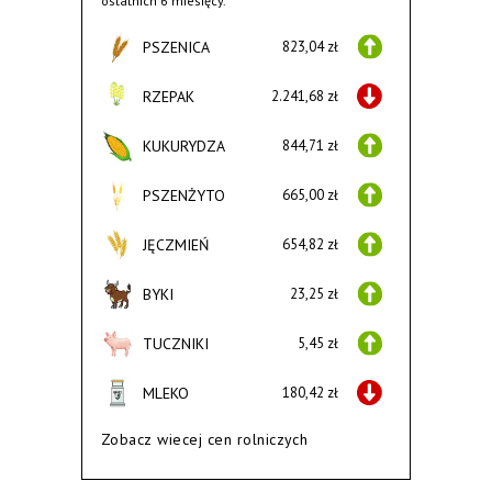
ostatnich 6 miesięcy.
PSZENICA
823,04 zł
RZEPAK
2.241,68 zł
KUKURYDZA
844,71 zł
PSZENŻYTO
665,00 zł
JĘCZMIEŃ
654,82 zł
BYKI
23,25 zł
TUCZNIKI
5,45 zł
MLEKO
180,42 zł
Zobacz wiecej cen rolniczych