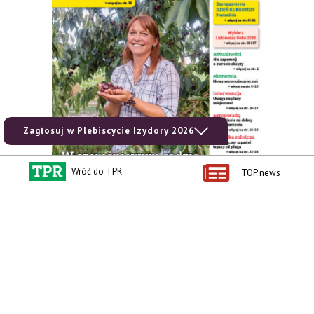
Zagłosuj w Plebiscycie Izydory 2026
Wróć do TPR
TOP news
zobacz e-wydanie