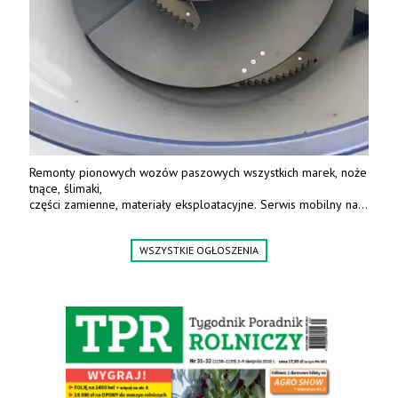
Remonty pionowych wozów paszowych wszystkich marek, noże
tnące, ślimaki,
części zamienne, materiały eksploatacyjne. Serwis mobilny na
terenie całej Polski.
Tel.: 61 285 38 61, 603 626 688.
WSZYSTKIE OGŁOSZENIA