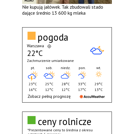
MLEKO
Nie kupują jałówek. Tak zbudowali stado
dające średnio 13 600 kg mleka
pogoda
Warszawa
22°C
Zachmurzenie umiarkowane
pt.
sob.
niedz.
pon.
wt.
23°C
25°C
28°C
33°C
29°C
16°C
12°C
12°C
17°C
13°C
Zobacz pełną prognozę
ceny rolnicze
*Prezentowane ceny to średnia z okresu