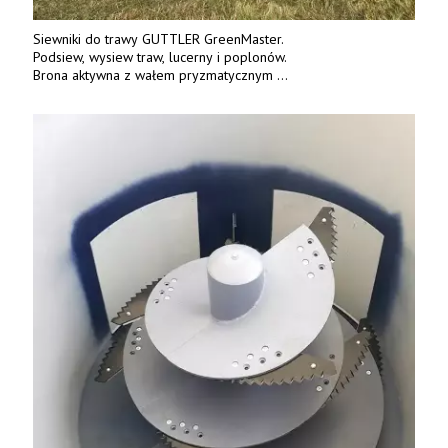
Siewniki do trawy GUTTLER GreenMaster.
Podsiew, wysiew traw, lucerny i poplonów.
Brona aktywna z wałem pryzmatycznym
Guttlera. Bezpośredni importer www.karchex.eu
Tel. 606 211 056, 507 158 699.