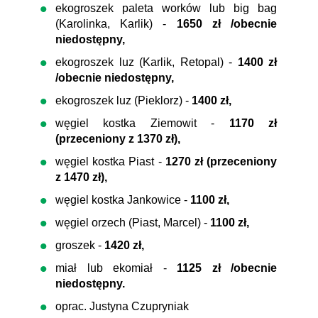
ekogroszek paleta worków lub big bag
(Karolinka, Karlik) -
1650 zł /obecnie
niedostępny,
ekogroszek luz (Karlik, Retopal) -
1400 zł
/obecnie niedostępny,
ekogroszek luz (Pieklorz) -
1400 zł,
węgiel kostka Ziemowit -
1170 zł
(przeceniony z 1370 zł),
węgiel kostka Piast -
1270 zł (przeceniony
z 1470 zł),
węgiel kostka Jankowice -
1100 zł,
węgiel orzech (Piast, Marcel) -
1100 zł,
groszek -
1420 zł,
miał lub ekomiał -
1125 zł /obecnie
niedostępny.
oprac. Justyna Czupryniak