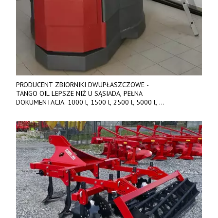
PRODUCENT ZBIORNIKI DWUPŁASZCZOWE -
TANGO OIL LEPSZE NIŻ U SĄSIADA, PEŁNA
DOKUMENTACJA. 1000 l, 1500 l, 2500 l, 5000 l,
produkt polski. Dobra cena, szybkie terminy realizacji. Tel. 536
842 737, www.tango-oil.pl