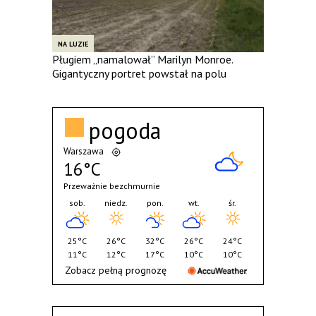
NA LUZIE
Pługiem „namalował” Marilyn Monroe.
Gigantyczny portret powstał na polu
pogoda
Warszawa
16°C
Przeważnie bezchmurnie
sob.
niedz.
pon.
wt.
śr.
25°C
26°C
32°C
26°C
24°C
11°C
12°C
17°C
10°C
10°C
Zobacz pełną prognozę