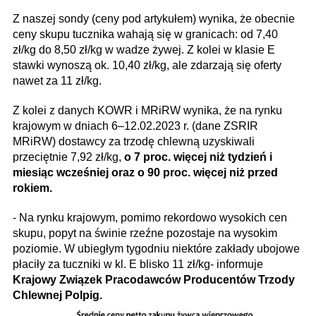
Z naszej sondy (ceny pod artykułem) wynika, że obecnie
ceny skupu tucznika wahają się w granicach:
od 7,40
zł/kg do 8,50 zł/kg w wadze żywej. Z kolei w klasie E
stawki wynoszą ok. 10,40 zł/kg, ale zdarzają się oferty
nawet za 11 zł/kg.
Z kolei z danych KOWR i MRiRW wynika, że na rynku
krajowym w dniach 6–12.02.2023 r. (dane ZSRIR
MRiRW) dostawcy za trzodę chlewną uzyskiwali
przeciętnie 7,92 zł/kg,
o 7 proc. więcej niż tydzień i
miesiąc wcześniej oraz o 90 proc. więcej niż przed
rokiem.
- Na rynku krajowym, pomimo rekordowo wysokich cen
skupu, popyt na świnie rzeźne pozostaje na wysokim
poziomie. W ubiegłym tygodniu niektóre zakłady ubojowe
płaciły za tuczniki w kl. E blisko 11 zł/kg- informuje
Krajowy Związek Pracodawców Producentów Trzody
Chlewnej Polpig.