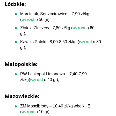
Łódzkie:
Marciniak, Sędzimirowice – 7,90 zł/kg
(
wzrost
o 50 gr);
Złotex, Złoczew - 7,80 zł/kg (
wzrost
o 60
gr);
Kawiks Patoki - 8,00-8,50 zł/kg (
wzrost
o 80
gr);
Małopolskie:
PW Laskopol Limanowa – 7,40-7,90
zł/kg(
wzrost
o 40 gr);
Mazowieckie:
ZM Mościbrody – 10,40 zł/kg wbc kl. E
(
wzrost
o 10 gr);