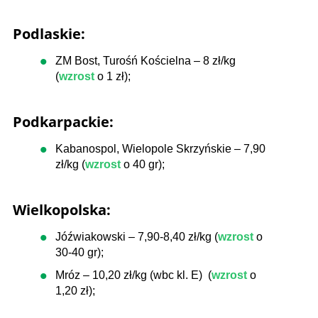
Podlaskie:
ZM Bost, Turośń Kościelna – 8 zł/kg
(
wzrost
o 1 zł);
Podkarpackie:
Kabanospol, Wielopole Skrzyńskie – 7,90
zł/kg (
wzrost
o 40 gr);
Wielkopolska:
Jóźwiakowski – 7,90-8,40 zł/kg (
wzrost
o
30-40 gr);
Mróz – 10,20 zł/kg (wbc kl. E) (
wzrost
o
1,20 zł);