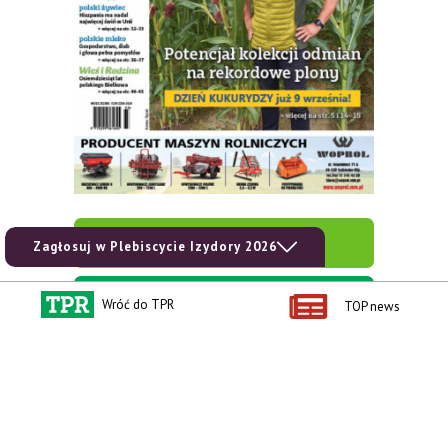
zobacz e-wydanie
Zagłosuj w Plebiscycie Izydory 2026
kup prenumeratę
Wróć do TPR
TOP news