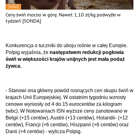
ŚWINIE
Ceny świń mocno w górę. Nawet 1,10 zł/kg podwyżki w
tydzień [SONDA]
Konkurencja o tuczniki do uboju rośnie w całej Europie.
Polpig wyjaśnia, że
następstwem redukcji pogłowia
świń w większości krajów unijnych jest mała podaż
żywca.
- Stanowi ona główny powód rosnących cen skupu świń w
krajach Unii Europejskiej. W ostatnim tygodniu wzrosty
cenowe wyniosły od 4 do 15 eurocentów za kilogram
(wbc). W Notowaniach ISN wyższe ceny zanotowano w
Belgii (+15 centów), Austrii (+13 centów), Holandii- (+12
centów), Francji (+6 centów), Hiszpanii (+6 centów) oraz
Danii (+4 centów) - wylicza Polpig.