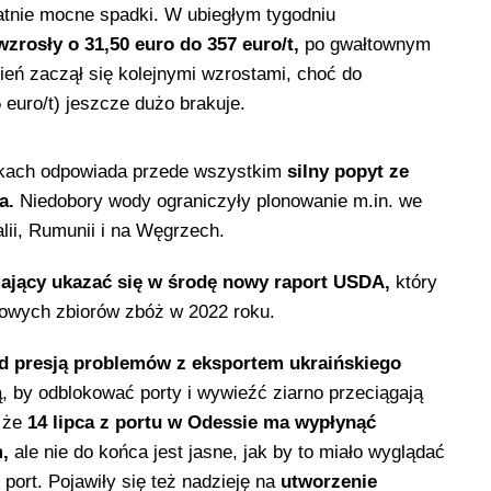
tatnie mocne spadki. W ubiegłym tygodniu
zrosły o 31,50 euro do 357 euro/t,
po gwałtownym
ień zaczął się kolejnymi wzrostami, choć do
euro/t) jeszcze dużo brakuje.
nkach odpowiada przede wszystkim
silny popyt ze
za.
Niedobory wody ograniczyły plonowanie m.in. we
alii, Rumunii i na Węgrzech.
mający ukazać się w środę nowy raport USDA,
który
owych zbiorów zbóż w 2022 roku.
od presją problemów z eksportem ukraińskiego
ą, by odblokować porty i wywieźć ziarno przeciągają
, że
14 lipca z portu w Odessie ma wypłynąć
m,
ale nie do końca jest jasne, jak by to miało wyglądać
 port. Pojawiły się też nadzieję na
utworzenie