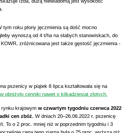
wskazuje Izba, dużą niewiadomą jest wysokość
a.
W tym roku plony jęczmienia są dość mocno
gleby wynoszą od 4 t/ha na słabych stanowiskach, do
a KOWR, zróżnicowana jest także gęstość jęczmienia -
a pszenicy w piątek 8 lipca kształtowała się na
w obniżyło cenniki nawet o kilkadziesiąt złotych.
a rynku krajowym
w czwartym tygodniu czerwca 2022
adki cen zbóż.
W dniach 20–26.06.2022 r. pszenicę
t. To o 2 proc. mniej niż w poprzednim tygodniu i 3
nocześnie cena tego ziarna była o 75 proc. wyższa niż