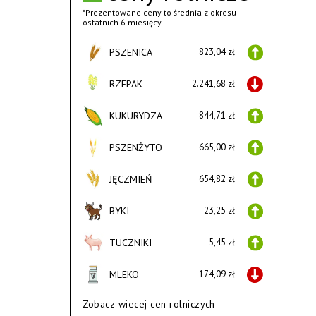
*Prezentowane ceny to średnia z okresu
ostatnich 6 miesięcy.
PSZENICA
823,04 zł
RZEPAK
2.241,68 zł
KUKURYDZA
844,71 zł
PSZENŻYTO
665,00 zł
JĘCZMIEŃ
654,82 zł
BYKI
23,25 zł
TUCZNIKI
5,45 zł
MLEKO
174,09 zł
Zobacz wiecej cen rolniczych