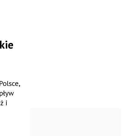
kie
Polsce,
apływ
ż i