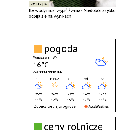
ZWIERZĘTA
Ile wody musi wypić świnia? Niedobór szybko
odbija się na wynikach
pogoda
Warszawa
16°C
Zachmurzenie duże
sob.
niedz.
pon.
wt.
śr.
25°C
26°C
33°C
26°C
24°C
11°C
12°C
19°C
12°C
11°C
Zobacz pełną prognozę
ceny rolnicze