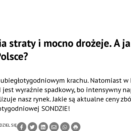
a straty i mocno drożeje. A ja
Polsce?
 ubiegłotygodniowym krachu. Natomiast w 
d jest wyraźnie spadkowy, bo intensywny n
izuje nasz rynek. Jakie są aktualne ceny zbó
cotygodniowej SONDZIE!
DZIEL SIĘ