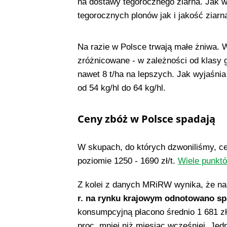
na dostawy tegorocznego ziarna. Jak 
tegorocznych plonów jak i jakość ziarn
Na razie w Polsce trwają małe żniwa. 
zróżnicowane - w zależności od klasy 
nawet 8 t/ha na lepszych. Jak wyjaśni
od 54 kg/hl do 64 kg/hl.
Ceny zbóż w Polsce spadają
W skupach, do których dzwoniliśmy, cen
poziomie 1250 - 1690 zł/t.
Wiele punktó
Z kolei z danych MRiRW wynika, że n
r. na rynku krajowym odnotowano sp
konsumpcyjną płacono średnio 1 681 zł/
proc. mniej niż miesiąc wcześniej. Jed