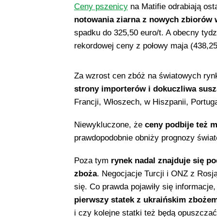
Ceny pszenicy
na Matifie odrabiają os
notowania ziarna z nowych zbiorów w
spadku do 325,50 euro/t. A obecny tydz
rekordowej ceny z połowy maja (438,25 
Za wzrost cen zbóż na światowych ry
strony importerów i dokuczliwa sus
Francji, Włoszech, w Hiszpanii, Portug
Niewykluczone, że
ceny podbije też 
prawdopodobnie obniży prognozy świat
Poza tym
rynek nadal znajduje się p
zboża
. Negocjacje Turcji i ONZ z Rosj
się. Co prawda pojawiły się informacje
pierwszy statek z ukraińskim zboże
i czy kolejne statki też będą opuszczać