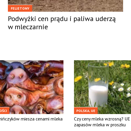
FELIETONY
Podwyżki cen prądu i paliwa uderzą
w mleczarnie
OŚCI
POLSKA, UE
hińczyków miesza cenami mleka
Czy ceny mleka wzrosną? UE 
zapasów mleka w proszku