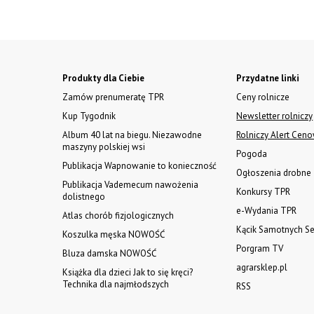
Produkty dla Ciebie
Przydatne linki
Zamów prenumeratę TPR
Ceny rolnicze
Kup Tygodnik
Newsletter rolniczy
Album 40 lat na biegu. Niezawodne
Rolniczy Alert Cen
maszyny polskiej wsi
Pogoda
Publikacja Wapnowanie to konieczność
Ogłoszenia drobne
Publikacja Vademecum nawożenia
Konkursy TPR
dolistnego
e-Wydania TPR
Atlas chorób fizjologicznych
Kącik Samotnych Se
Koszulka męska NOWOŚĆ
Porgram TV
Bluza damska NOWOŚĆ
agrarsklep.pl
Książka dla dzieci Jak to się kręci?
Technika dla najmłodszych
RSS