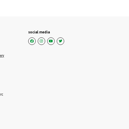
social media
owy
rc