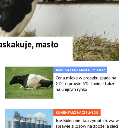
askakuje, masło
JAKIE SĄ CENY MASŁA I MLEKA?
Cena mleka w proszku spada na
GDT o prawie 5%. Tanieje także
na unijnym rynku
KOMENTARZ NACZELNEGO
Joe Biden nie dotrzymał słowa w
sprawie silosów na zboże, a sieci