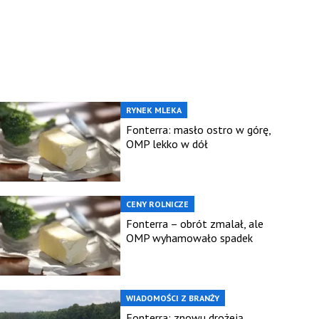
RYNEK MLEKA
Fonterra: masło ostro w górę,
OMP lekko w dół
CENY ROLNICZE
Fonterra – obrót zmalał, ale
OMP wyhamowało spadek
WIADOMOŚCI Z BRANŻY
Fonterra: znowu drożeją