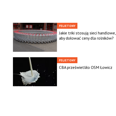
FELIETONY
Jakie triki stosują sieci handlowe,
aby dołować ceny dla rolników?
FELIETONY
CBA prześwietliło OSM Łowicz