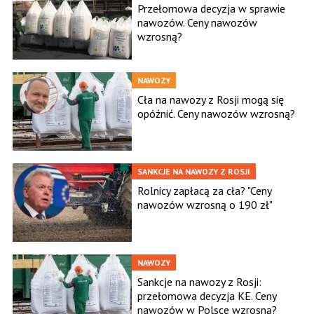
Przełomowa decyzja w sprawie
nawozów. Ceny nawozów
wzrosną?
NAWOZY
Cła na nawozy z Rosji mogą się
opóźnić. Ceny nawozów wzrosną?
SANKCJE NA NAWOZY Z ROSJI
Rolnicy zapłacą za cła? "Ceny
nawozów wzrosną o 190 zł"
NAWOZY
Sankcje na nawozy z Rosji:
przełomowa decyzja KE. Ceny
nawozów w Polsce wzrosną?