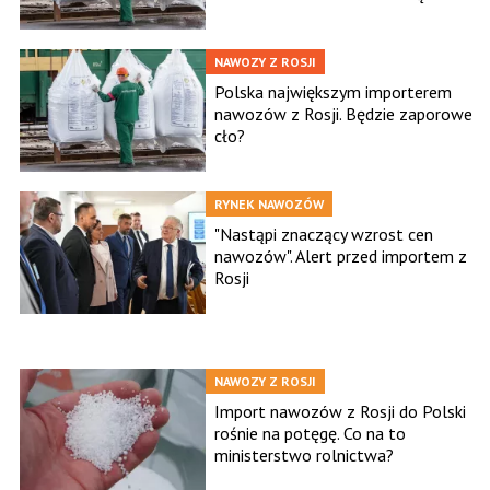
NAWOZY Z ROSJI
Polska największym importerem
nawozów z Rosji. Będzie zaporowe
cło?
RYNEK NAWOZÓW
"Nastąpi znaczący wzrost cen
nawozów". Alert przed importem z
Rosji
NAWOZY Z ROSJI
Import nawozów z Rosji do Polski
rośnie na potęgę. Co na to
ministerstwo rolnictwa?