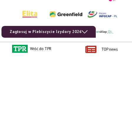
Zagłosuj w Plebiscycie Izydory 2026
Wróć do TPR
TOP news
AgroHorti Media Sp. z o.o. ul. Metalowa 5, 60-118 Poznań. Akta rejestrowe
przechowywane w Sądzie Rejonowym Poznań - Nowe Miasto i Wilda w Poznaniu,
VIII Wydziale Gospodarczym, KRS 0001116269, NIP 7792573719, REGON
529158846, kapitał zakładowy: 3.608.000 PLN.
Wszystkie prezentowane w ramach niniejszego portalu treści są własnością
AgroHorti Media Sp. z o.o, są zastrzeżone i chronione prawem autorskim,
kopiowanie i dalsze rozpowszechnianie treści jest zabronione. (art. 25 ust. 1 pkt 1b
ustawy z 4 lutego 1994 roku o prawie autorskim i prawach pokrewnych.