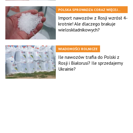
POLSKA SPROWADZA CORAZ WIĘCEJ
NAWOZÓW Z ROSJI
Import nawozów z Rosji wzrósł 4-
krotnie! Ale dlaczego brakuje
wieloskładnikowych?
WIADOMOŚCI ROLNICZE
Ile nawozów trafia do Polski z
Rosji i Białorusi? Ile sprzedajemy
Ukrainie?