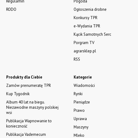
Regulamin
Pogoda
RODO
Ogłoszenia drobne
Konkursy TPR
e-Wydania TPR
Kącik Samotnych Serc
Porgram TV
agrarsklep.pl
RSS
Produkty dla Ciebie
Kategorie
Zamów prenumeratę TPR
Wiadomości
Kup Tygodnik
Rynki
Album 40 lat na biegu.
Pieniądze
Niezawodne maszyny polskiej
Prawo
wsi
Uprawa
Publikacja Wapnowanie to
konieczność
Maszyny
Publikacja Vademecum
Mleko