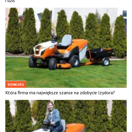
i dziś”
KONKURS
Która firma ma największe szanse na zdobycie Izydora?