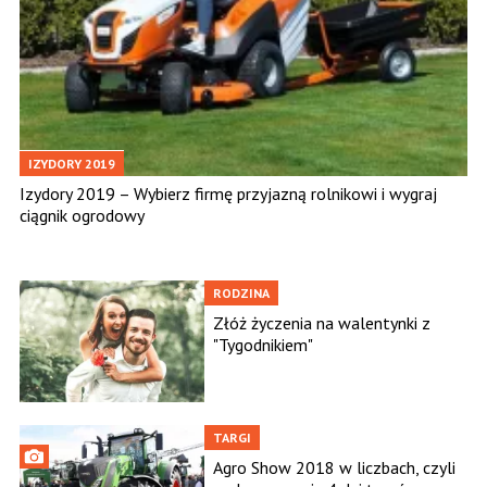
IZYDORY 2019
Izydory 2019 – Wybierz firmę przyjazną rolnikowi i wygraj
ciągnik ogrodowy
RODZINA
Złóż życzenia na walentynki z
"Tygodnikiem"
TARGI
Agro Show 2018 w liczbach, czyli