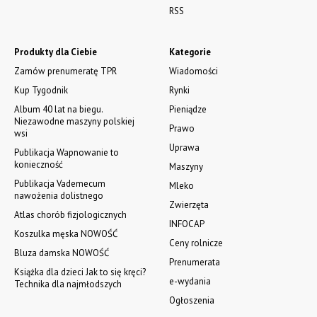
RSS
Produkty dla Ciebie
Kategorie
Zamów prenumeratę TPR
Wiadomości
Kup Tygodnik
Rynki
Album 40 lat na biegu.
Pieniądze
Niezawodne maszyny polskiej
Prawo
wsi
Uprawa
Publikacja Wapnowanie to
konieczność
Maszyny
Publikacja Vademecum
Mleko
nawożenia dolistnego
Zwierzęta
Atlas chorób fizjologicznych
INFOCAP
Koszulka męska NOWOŚĆ
Ceny rolnicze
Bluza damska NOWOŚĆ
Prenumerata
Książka dla dzieci Jak to się kręci?
e-wydania
Technika dla najmłodszych
Ogłoszenia