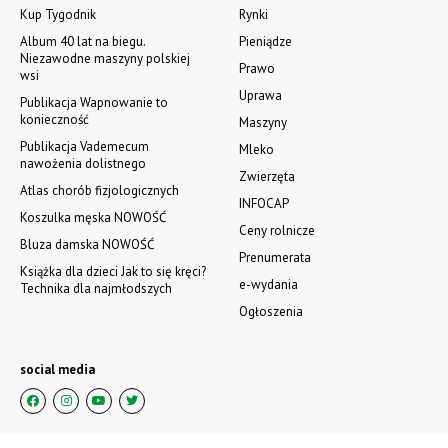
Kup Tygodnik
Rynki
Album 40 lat na biegu.
Pieniądze
Niezawodne maszyny polskiej
Prawo
wsi
Uprawa
Publikacja Wapnowanie to
konieczność
Maszyny
Publikacja Vademecum
Mleko
nawożenia dolistnego
Zwierzęta
Atlas chorób fizjologicznych
INFOCAP
Koszulka męska NOWOŚĆ
Ceny rolnicze
Bluza damska NOWOŚĆ
Prenumerata
Książka dla dzieci Jak to się kręci?
e-wydania
Technika dla najmłodszych
Ogłoszenia
social media