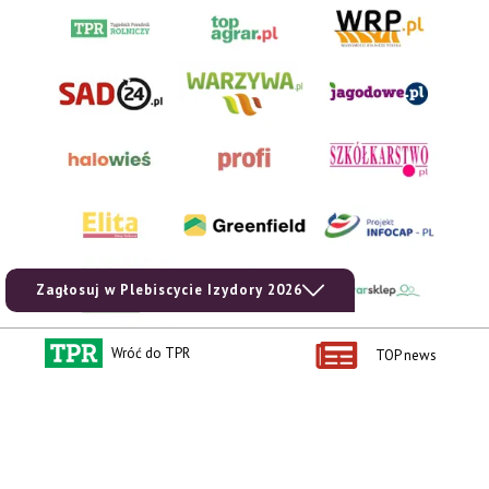
Zagłosuj w Plebiscycie Izydory 2026
Wróć do TPR
TOP news
AgroHorti Media Sp. z o.o. ul. Metalowa 5, 60-118 Poznań. Akta rejestrowe
przechowywane w Sądzie Rejonowym Poznań - Nowe Miasto i Wilda w Poznaniu,
VIII Wydziale Gospodarczym, KRS 0001116269, NIP 7792573719, REGON