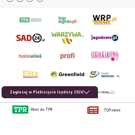
Zagłosuj w Plebiscycie Izydory 2026
Wróć do TPR
TOP news
AgroHorti Media Sp. z o.o. ul. Metalowa 5, 60-118 Poznań. Akta rejestrowe