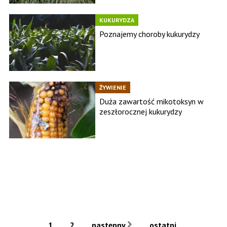
KUKURYDZA
Poznajemy choroby kukurydzy
ŻYWIENIE
Duża zawartość mikotoksyn w
zeszłorocznej kukurydzy
1
2
następny
ostatni