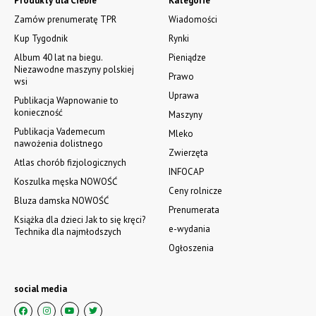
Produkty dla Ciebie
Kategorie
Zamów prenumeratę TPR
Wiadomości
Kup Tygodnik
Rynki
Album 40 lat na biegu.
Pieniądze
Niezawodne maszyny polskiej
Prawo
wsi
Uprawa
Publikacja Wapnowanie to
konieczność
Maszyny
Publikacja Vademecum
Mleko
nawożenia dolistnego
Zwierzęta
Atlas chorób fizjologicznych
INFOCAP
Koszulka męska NOWOŚĆ
Ceny rolnicze
Bluza damska NOWOŚĆ
Prenumerata
Książka dla dzieci Jak to się kręci?
e-wydania
Technika dla najmłodszych
Ogłoszenia
social media