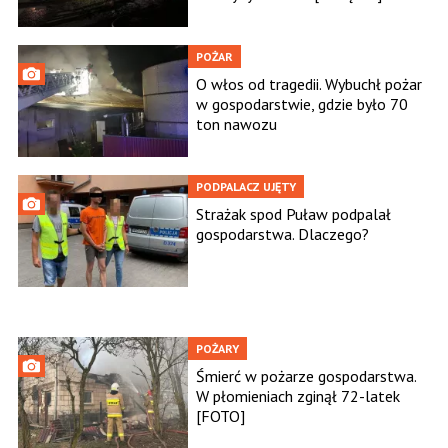
POŻAR
O włos od tragedii. Wybuchł pożar
w gospodarstwie, gdzie było 70
ton nawozu
PODPALACZ UJĘTY
Strażak spod Puław podpalał
gospodarstwa. Dlaczego?
POŻARY
Śmierć w pożarze gospodarstwa.
W płomieniach zginął 72-latek
[FOTO]