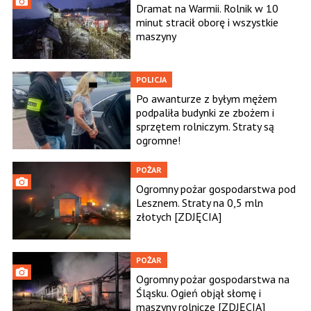
Dramat na Warmii. Rolnik w 10
minut stracił oborę i wszystkie
maszyny
POLICJA
Po awanturze z byłym mężem
podpaliła budynki ze zbożem i
sprzętem rolniczym. Straty są
ogromne!
POŻAR
Ogromny pożar gospodarstwa pod
Lesznem. Straty na 0,5 mln
złotych [ZDJĘCIA]
POŻAR
Ogromny pożar gospodarstwa na
Śląsku. Ogień objął słomę i
maszyny rolnicze [ZDJĘCIA]