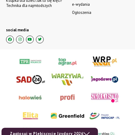
Książka dla dzieci Jak to się kręci?
e-wydania
Technika dla najmłodszych
Ogłoszenia
social media
Zagłosuj w Plebiscycie Izydory 2026