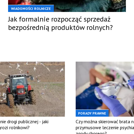
WIADOMOŚCI ROLNICZE
Jak formalnie rozpocząć sprzedaż
bezpośrednią produktów rolnych?
PORADY PRAWNE
ie drogi publicznej - jaki
Czy można skierować brata n
rozi rolnikowi?
przymusowe leczenie psychia
zgody chorego?