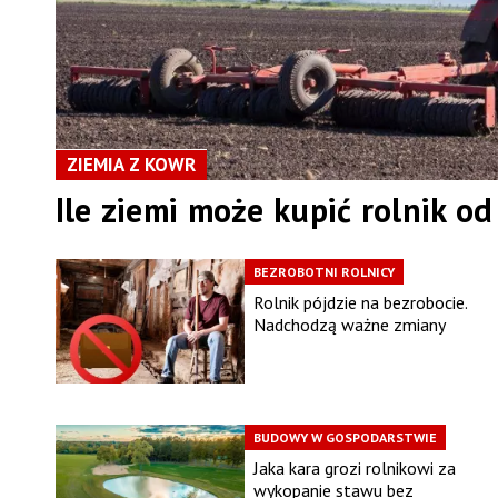
ZIEMIA Z KOWR
Ile ziemi może kupić rolnik 
BEZROBOTNI ROLNICY
Rolnik pójdzie na bezrobocie.
Nadchodzą ważne zmiany
BUDOWY W GOSPODARSTWIE
Jaka kara grozi rolnikowi za
wykopanie stawu bez