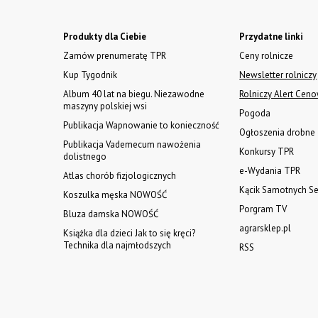
Produkty dla Ciebie
Przydatne linki
Zamów prenumeratę TPR
Ceny rolnicze
Kup Tygodnik
Newsletter rolniczy
Album 40 lat na biegu. Niezawodne
Rolniczy Alert Cen
maszyny polskiej wsi
Pogoda
Publikacja Wapnowanie to konieczność
Ogłoszenia drobne
Publikacja Vademecum nawożenia
Konkursy TPR
dolistnego
e-Wydania TPR
Atlas chorób fizjologicznych
Kącik Samotnych Se
Koszulka męska NOWOŚĆ
Porgram TV
Bluza damska NOWOŚĆ
agrarsklep.pl
Książka dla dzieci Jak to się kręci?
Technika dla najmłodszych
RSS