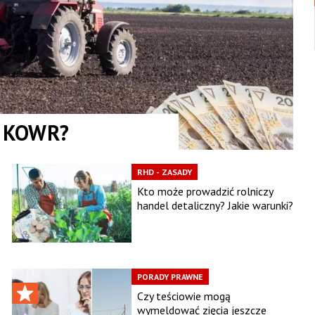
od KOWR?
RHD - ZASADY
Kto może prowadzić rolniczy
handel detaliczny? Jakie warunki?
PORADY PRAWNE
Czy teściowie mogą
wymeldować zięcia jeszcze