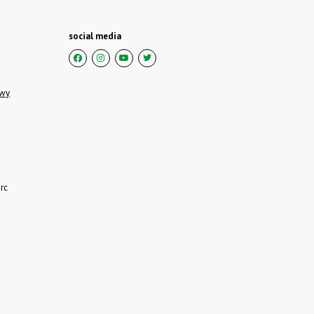
social media
owy
rc