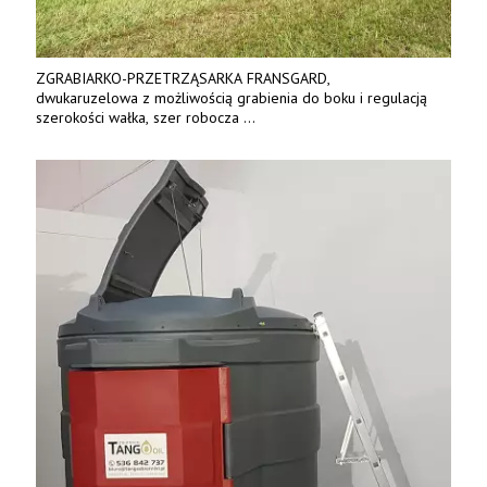
ZGRABIARKO-PRZETRZĄSARKA FRANSGARD,
dwukaruzelowa z możliwością grabienia do boku i regulacją
szerokości wałka, szer robocza
do 6 m. Mocna konstrukcja. Karchex.
Tel. 606 211 056, 507 158 699.