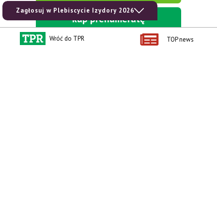
Zagłosuj w Plebiscycie Izydory 2026
kup prenumeratę
Wróć do TPR
TOP news
Kontakt i regulaminy
Przydatne linki
Kontakt
Ceny rolnicze
Reklama
Newsletter rolniczy
Polityka prywatności
Rolniczy Alert Cenowy
Regulamin
Pogoda
RODO
Ogłoszenia drobne
Konkursy TPR
e-Wydania TPR
Kącik Samotnych Serc
Porgram TV