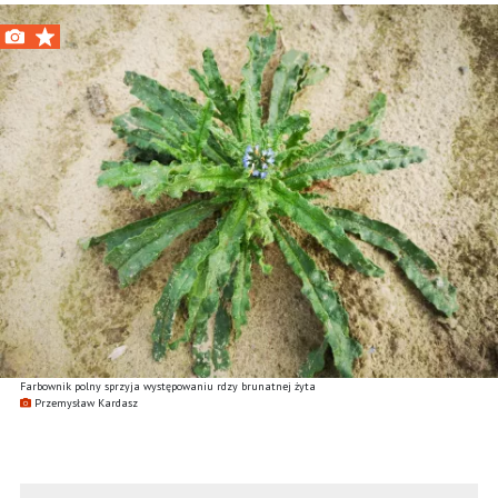
Farbownik polny sprzyja występowaniu rdzy brunatnej żyta
Przemysław Kardasz