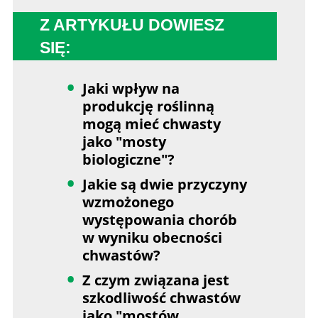
Z ARTYKUŁU DOWIESZ
SIĘ:
Jaki wpływ na
produkcję roślinną
mogą mieć chwasty
jako "mosty
biologiczne"?
Jakie są dwie przyczyny
wzmożonego
występowania chorób
w wyniku obecności
chwastów?
Z czym związana jest
szkodliwość chwastów
jako "mostów