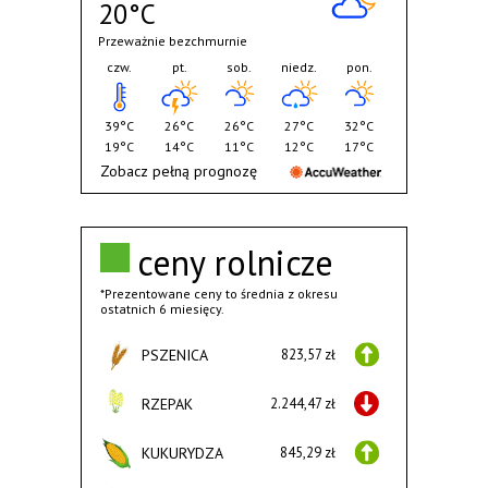
20°C
Przeważnie bezchmurnie
czw.
pt.
sob.
niedz.
pon.
39°C
26°C
26°C
27°C
32°C
19°C
14°C
11°C
12°C
17°C
Zobacz pełną prognozę
ceny rolnicze
*Prezentowane ceny to średnia z okresu
ostatnich 6 miesięcy.
PSZENICA
823,57 zł
RZEPAK
2.244,47 zł
KUKURYDZA
845,29 zł