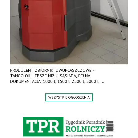
PRODUCENT ZBIORNIKI DWUPŁASZCZOWE -
TANGO OIL LEPSZE NIŻ U SĄSIADA, PEŁNA
DOKUMENTACJA. 1000 l, 1500 l, 2500 l, 5000 l,
produkt polski. Dobra cena, szybkie terminy realizacji. Tel. 536
842 737, www.tango-oil.pl
WSZYSTKIE OGŁOSZENIA