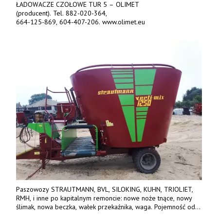
ŁADOWACZE CZOŁOWE TUR 5 – OLIMET
(producent). Tel. 882-020-364,
664-125-869, 604-407-206. www.olimet.eu
Paszowozy STRAUTMANN, BVL, SILOKING, KUHN, TRIOLIET,
RMH, i inne po kapitalnym remoncie: nowe noże tnące, nowy
ślimak, nowa beczka, wałek przekaźnika, waga. Pojemność od
5m3 - 40m3. Cena od 32 tys. Wozy sprowadzone z Niemiec.