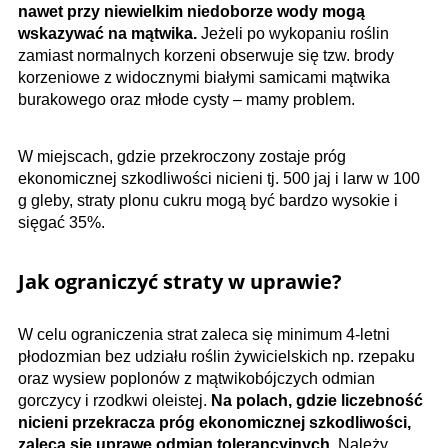
nawet przy niewielkim niedoborze wody mogą
wskazywać na mątwika.
Jeżeli po wykopaniu roślin
zamiast normalnych korzeni obserwuje się tzw. brody
korzeniowe z widocznymi białymi samicami mątwika
burakowego oraz młode cysty – mamy problem.
W miejscach, gdzie przekroczony zostaje próg
ekonomicznej szkodliwości nicieni tj. 500 jaj i larw w 100
g gleby, straty plonu cukru mogą być bardzo wysokie i
sięgać 35%.
Jak ograniczyć straty w uprawie?
W celu ograniczenia strat zaleca się minimum 4-letni
płodozmian bez udziału roślin żywicielskich np. rzepaku
oraz wysiew poplonów z mątwikobójczych odmian
gorczycy i rzodkwi oleistej.
Na polach, gdzie liczebność
nicieni przekracza próg ekonomicznej szkodliwości,
zaleca się uprawę odmian tolerancyjnych.
Należy