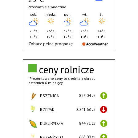
Przeważnie słonecznie
sob.
niedz.
pon.
wt.
śr.
25°C
26°C
32°C
26°C
24°C
11°C
12°C
17°C
10°C
10°C
Zobacz pełną prognozę
ceny rolnicze
*Prezentowane ceny to średnia z okresu
ostatnich 6 miesięcy.
PSZENICA
823,04 zł
RZEPAK
2.241,68 zł
KUKURYDZA
844,71 zł
PSZENŻYTO
665,00 zł