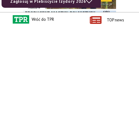
Zagłosuj w Plebiscycie Izydory 2026
Wróć do TPR
TOP news
zobacz e-wydanie
kup prenumeratę
Kontakt i regulaminy
Przydatne linki
Kontakt
Ceny rolnicze
Reklama
Newsletter rolniczy
Polityka prywatności
Rolniczy Alert Cenowy