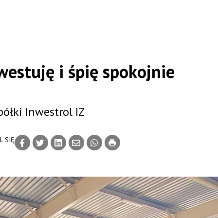
estuję i śpię spokojnie
ółki Inwestrol IZ
L SIĘ