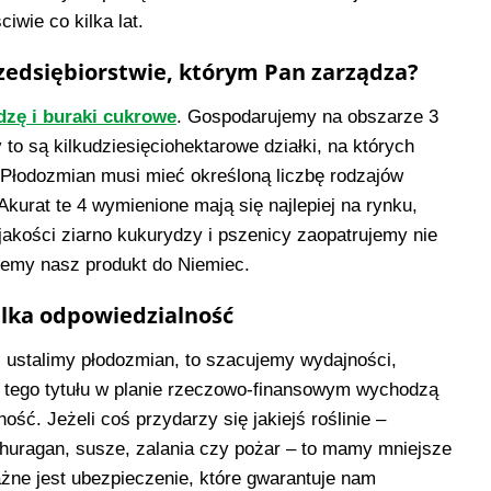
iwie co kilka lat.
rzedsiębiorstwie, którym Pan zarządza?
dzę i buraki cukrowe
. Gospodarujemy na obszarze 3
y to są kilkudziesięciohektarowe działki, na których
łodozmian musi mieć określoną liczbę rodzajów
Akurat te 4 wymienione mają się najlepiej na rynku,
 jakości ziarno kukurydzy i pszenicy zaopatrujemy nie
ujemy nasz produkt do Niemiec.
elka odpowiedzialność
i ustalimy płodozmian, to szacujemy wydajności,
 tego tytułu w planie rzeczowo-finansowym wychodzą
ść. Jeżeli coś przydarzy się jakiejś roślinie –
 huragan, susze, zalania czy pożar – to mamy mniejsze
ażne jest ubezpieczenie, które gwarantuje nam