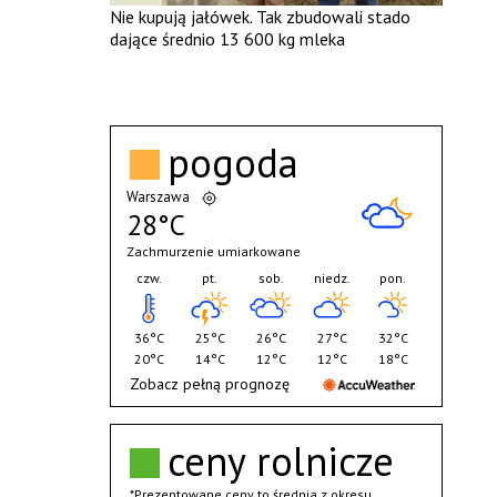
Nie kupują jałówek. Tak zbudowali stado
dające średnio 13 600 kg mleka
pogoda
Warszawa
28°C
Zachmurzenie umiarkowane
czw.
pt.
sob.
niedz.
pon.
36°C
25°C
26°C
27°C
32°C
20°C
14°C
12°C
12°C
18°C
Zobacz pełną prognozę
ceny rolnicze
*Prezentowane ceny to średnia z okresu