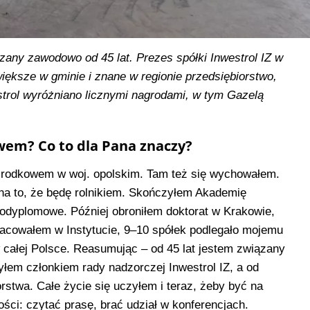
ązany zawodowo od 45 lat. Prezes spółki Inwestrol IZ w
większe w gminie i znane w regionie przedsiębiorstwo,
estrol wyróżniano licznymi nagrodami, w tym Gazelą
twem? Co to dla Pana znaczy?
 Grodkowem w woj. opolskim. Tam też się wychowałem.
 na to, że będę rolnikiem. Skończyłem Akademię
odyplomowe. Później obroniłem doktorat w Krakowie,
racowałem w Instytucie, 9–10 spółek podlegało mojemu
w całej Polsce. Reasumując – od 45 lat jestem związany
yłem członkiem rady nadzorczej Inwestrol IZ, a od
rstwa. Całe życie się uczyłem i teraz, żeby być na
ci: czytać prasę, brać udział w konferencjach.