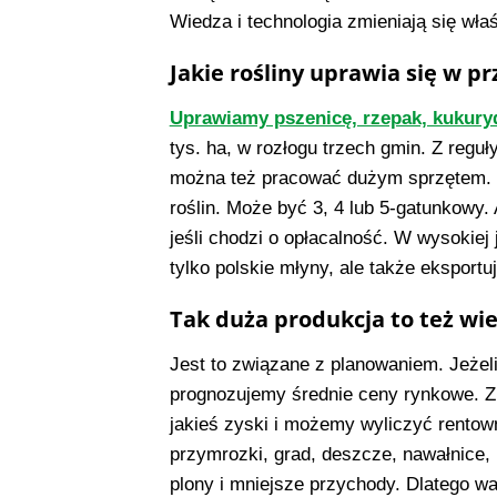
Wiedza i technologia zmieniają się właśc
Jakie rośliny uprawia się w p
Uprawiamy pszenicę, rzepak, kukury
tys. ha, w rozłogu trzech gmin. Z reguł
można też pracować dużym sprzętem. P
roślin. Może być 3, 4 lub 5-gatunkowy. 
jeśli chodzi o opłacalność. W wysokiej
tylko polskie młyny, ale także eksport
Tak duża produkcja to też wi
Jest to związane z planowaniem. Jeżel
prognozujemy średnie ceny rynkowe. Z
jakieś zyski i możemy wyliczyć rentowno
przymrozki, grad, deszcze, nawałnice,
plony i mniejsze przychody. Dlatego w