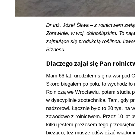
Dr inż. Józef Śliwa – z rolnictwem zwi
Żórawinie, w woj. dolnośląskim. To naj
zajmujące się produkcją roślinną. Inw
Biznesu.
Dlaczego zajął się Pan rolnic
Mam 66 lat, urodziłem się na wsi pod
Skoro biegałem po polu, to wychodziło
Rolniczą we Wrocławiu, potem studia p
w dyscyplinie zootechnika. Tam, gdy p
nadzorowi. Łącznie było to 20 tys. ha 
zawodowo z rolnictwem. Przez 10 lat b
kilku jestem prezesem tego przedsiębio
bieżąco, też muszę odświeżać wiadomoś