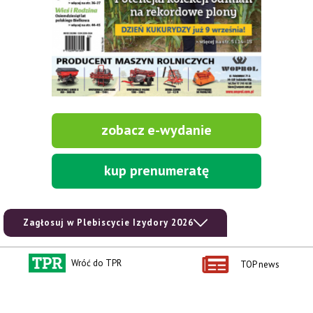
zobacz e-wydanie
kup prenumeratę
Zagłosuj w Plebiscycie Izydory 2026
Wróć do TPR
TOP news
Kontakt i regulaminy
Przydatne linki
Kontakt
Ceny rolnicze