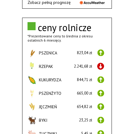
Zobacz pełną prognozę
ceny rolnicze
*Prezentowane ceny to średnia z okresu
ostatnich 6 miesięcy.
PSZENICA
823,04 zł
RZEPAK
2.241,68 zł
KUKURYDZA
844,71 zł
PSZENŻYTO
665,00 zł
JĘCZMIEŃ
654,82 zł
BYKI
23,25 zł
TUCZNIKI
5,45 zł