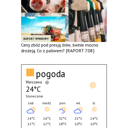
RAPORT RYNKOWY
Ceny zbóż pod presją żniw, świnie mocno
drożeją. Co z paliwem? [RAPORT 7.08]
pogoda
Warszawa
24°C
Słonecznie
sob.
niedz.
pon.
wt.
śr.
24°C
26°C
32°C
25°C
24°C
11°C
12°C
18°C
10°C
10°C