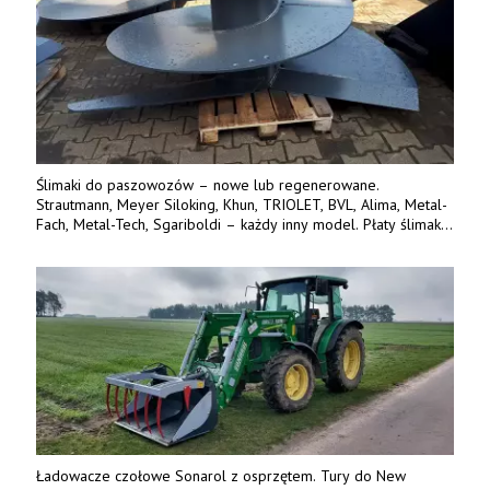
Ślimaki do paszowozów – nowe lub regenerowane.
Strautmann, Meyer Siloking, Khun, TRIOLET, BVL, Alima, Metal-
Fach, Metal-Tech, Sgariboldi – każdy inny model. Płaty ślimaka
wykonane z blachy o podwyższonej wytrzymałości na ścieranie
– 15 lub 18 mm. Możliwa wymiana i dowóz na miejsce – cała
Polska. Tel. 609 144 596.
Ładowacze czołowe Sonarol z osprzętem. Tury do New