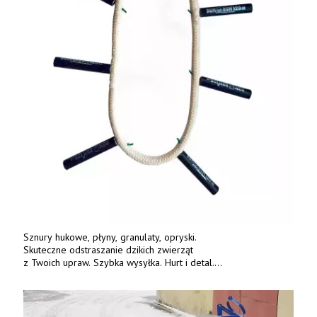
Sznury hukowe, płyny, granulaty, opryski.
Skuteczne odstraszanie dzikich zwierząt
z Twoich upraw. Szybka wysyłka. Hurt i detal.
www.deterren.pl • tel. +48 790 800 510.