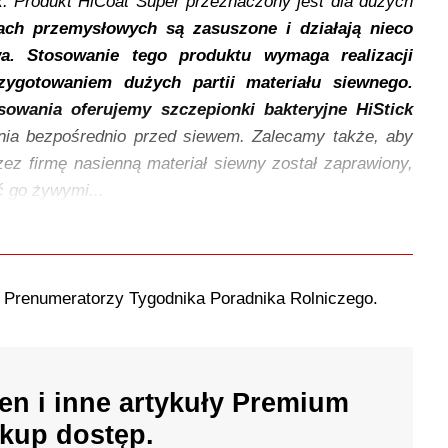
. Produkt HiCoat Super przeznaczony jest dla dużych
ach przemysłowych są zasuszone i działają nieco
wa. Stosowanie tego produktu wymaga realizacji
ygotowaniem dużych partii materiału siewnego.
sowania oferujemy szczepionki bakteryjne HiStick
ia bezpośrednio przed siewem. Zalecamy także, aby
ez firmę nasienną materiał siewny został zaprawiony,
 go żywymi...
o Prenumeratorzy Tygodnika Poradnika Rolniczego.
en i inne artykuły Premium
kup dostęp.