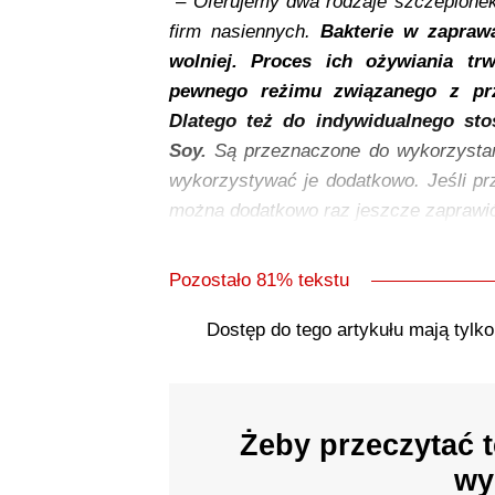
–
Oferujemy dwa rodzaje szczepionek
firm nasiennych.
Bakterie w zapraw
wolniej. Proces ich ożywiania tr
pewnego reżimu związanego z prz
Dlatego też do indywidualnego sto
Soy.
Są przeznaczone do wykorzystan
wykorzystywać je dodatkowo. Jeśli prz
można dodatkowo raz jeszcze zaprawić
Pozostało 81% tekstu
Dostęp do tego artykułu mają tylk
Żeby przeczytać t
wy