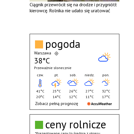
Ciągnik przewrócił się na drodze i przygniótł
kierowcę. Rolnika nie udało się uratować
pogoda
Warszawa
38°C
Przeważnie słonecznie
czw.
pt.
sob.
niedz.
pon.
41°C
25°C
26°C
27°C
32°C
20°C
14°C
12°C
11°C
17°C
Zobacz pełną prognozę
ceny rolnicze
*Prezentowane ceny to średnia z okresu