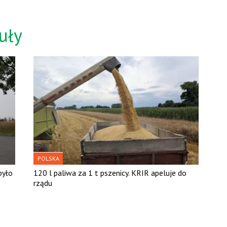
uły
POLSKA
było
120 l paliwa za 1 t pszenicy. KRIR apeluje do
rządu