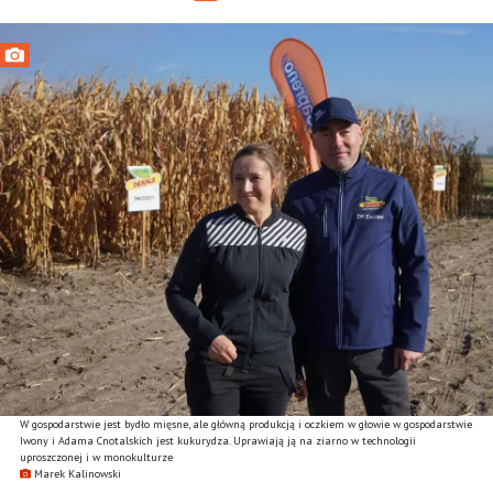
W gospodarstwie jest bydło mięsne, ale główną produkcją i oczkiem w głowie w gospodarstwie
Iwony i Adama Cnotalskich jest kukurydza. Uprawiają ją na ziarno w technologii
uproszczonej i w monokulturze
Marek Kalinowski