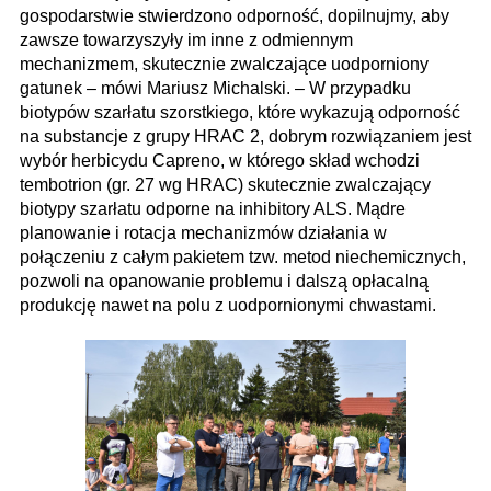
gospodarstwie stwierdzono odporność, dopilnujmy, aby
zawsze towarzyszyły im inne z odmiennym
mechanizmem, skutecznie zwalczające uodporniony
gatunek – mówi Mariusz Michalski. – W przypadku
biotypów szarłatu szorstkiego, które wykazują odporność
na substancje z grupy HRAC 2, dobrym rozwiązaniem jest
wybór herbicydu Capreno, w którego skład wchodzi
tembotrion (gr. 27 wg HRAC) skutecznie zwalczający
biotypy szarłatu odporne na inhibitory ALS. Mądre
planowanie i rotacja mechanizmów działania w
połączeniu z całym pakietem tzw. metod niechemicznych,
pozwoli na opanowanie problemu i dalszą opłacalną
produkcję nawet na polu z uodpornionymi chwastami.