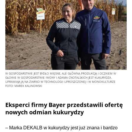
W GOSPODARSTWIE JEST BYDŁO MIĘSNE, ALE GŁÓWNĄ PRODUKCJĄ I OCZKIEM W
GŁOWIE W GOSPODARSTWIE IWONY I ADAMA CNOTALSKICH JEST KUKURYDZA.
UPRAWIAJĄ JĄ NA ZIARNO W TECHNOLOGII UPROSZCZONEJ I W MONOKULTURZE
FOTO:
MAREK KALINOWSKI
Eksperci firmy Bayer przedstawili ofertę
nowych odmian kukurydzy
– Marka DEKALB w kukurydzy jest już znana i bardzo