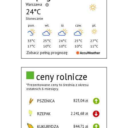
Warszawa
24°C
Słonecznie
pon.
wt.
śr.
czw.
pt.
33°C
25°C
24°C
25°C
27°C
17°C
10°C
10°C
10°C
11°C
Zobacz pełną prognozę
ceny rolnicze
*Prezentowane ceny to średnia z okresu
ostatnich 6 miesięcy.
PSZENICA
823,04 zł
RZEPAK
2.241,68 zł
KUKURYDZA
844,71 zł