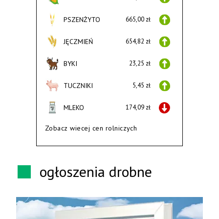
PSZENŻYTO
665,00 zł
JĘCZMIEŃ
654,82 zł
BYKI
23,25 zł
TUCZNIKI
5,45 zł
MLEKO
174,09 zł
Zobacz wiecej cen rolniczych
ogłoszenia drobne