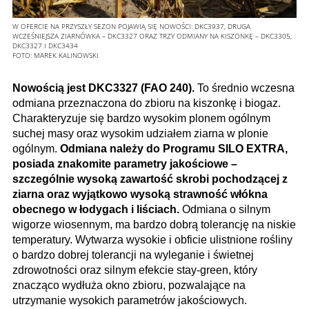
W OFERCIE NA PRZYSZŁY SEZON POJAWIĄ SIĘ NOWOŚCI: DKC3937, DRUGA
WCZEŚNIEJSZA ZIARNÓWKA – DKC3327 ORAZ TRZY ODMIANY NA KISZONKĘ – DKC3305,
DKC3327 I DKC3434
FOTO:
MAREK KALINOWSKI
Nowością jest DKC3327 (FAO 240).
To średnio wczesna
odmiana przeznaczona do zbioru na kiszonkę i biogaz.
Charakteryzuje się bardzo wysokim plonem ogólnym
suchej masy oraz wysokim udziałem ziarna w plonie
ogólnym.
Odmiana należy do Programu SILO EXTRA,
posiada znakomite parametry jakościowe –
szczególnie wysoką zawartość skrobi pochodzącej z
ziarna oraz wyjątkowo wysoką strawność włókna
obecnego w łodygach i liściach.
Odmiana o silnym
wigorze wiosennym, ma bardzo dobrą tolerancję na niskie
temperatury. Wytwarza wysokie i obficie ulistnione rośliny
o bardzo dobrej tolerancji na wyleganie i świetnej
zdrowotności oraz silnym efekcie stay-green, który
znacząco wydłuża okno zbioru, pozwalające na
utrzymanie wysokich parametrów jakościowych.