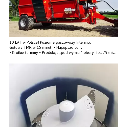
10 LAT w Polsce! Poziome paszowozy Intermix.
Gotowy TMR w 15 minut! • Najlepsze ceny
• Krótkie terminy • Produkcja „pod wymiar” obory. Tel. 795 319
084, 500 595 667.
www.masteragro.eu