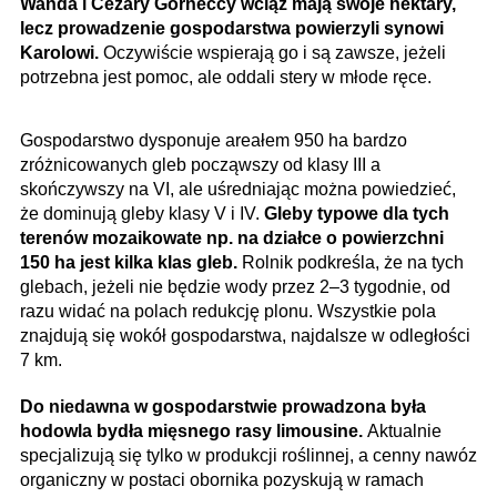
Wanda i Cezary Górneccy wciąż mają swoje hektary,
lecz prowadzenie gospodarstwa powierzyli synowi
Karolowi.
Oczywiście wspierają go i są zawsze, jeżeli
potrzebna jest pomoc, ale oddali stery w młode ręce.
Gospodarstwo dysponuje areałem 950 ha bardzo
zróżnicowanych gleb począwszy od klasy III a
skończywszy na VI, ale uśredniając można powiedzieć,
że dominują gleby klasy V i IV.
Gleby typowe dla tych
terenów mozaikowate np. na działce o powierzchni
150 ha jest kilka klas gleb.
Rolnik podkreśla, że na tych
glebach, jeżeli nie będzie wody przez 2–3 tygodnie, od
razu widać na polach redukcję plonu. Wszystkie pola
znajdują się wokół gospodarstwa, najdalsze w odległości
7 km.
Do niedawna w gospodarstwie prowadzona była
hodowla bydła mięsnego rasy limousine.
Aktualnie
specjalizują się tylko w produkcji roślinnej, a cenny nawóz
organiczny w postaci obornika pozyskują w ramach