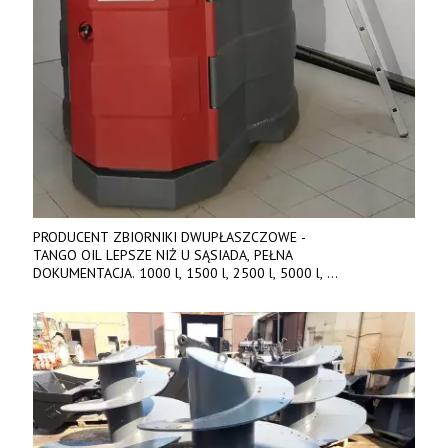
PRODUCENT ZBIORNIKI DWUPŁASZCZOWE -
TANGO OIL LEPSZE NIŻ U SĄSIADA, PEŁNA
DOKUMENTACJA. 1000 l, 1500 l, 2500 l, 5000 l,
produkt polski. Dobra cena, szybkie terminy realizacji. Tel. 536
842 737, www.tango-oil.pl