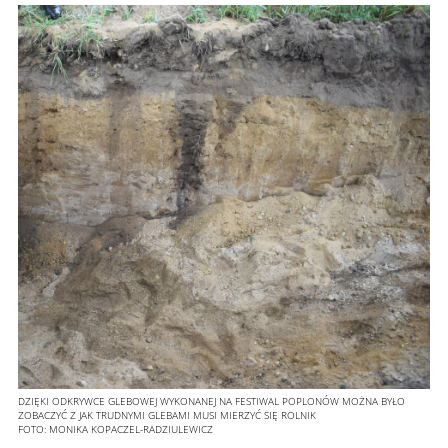
DZIĘKI ODKRYWCE GLEBOWEJ WYKONANEJ NA FESTIWAL POPLONÓW MOŻNA BYŁO
ZOBACZYĆ Z JAK TRUDNYMI GLEBAMI MUSI MIERZYĆ SIĘ ROLNIK
FOTO:
MONIKA KOPACZEL-RADZIULEWICZ