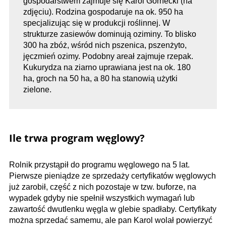
gospodarstwem zajmuje się Karol Górnecki (na
zdjęciu). Rodzina gospodaruje na ok. 950 ha
specjalizując się w produkcji roślinnej. W
strukturze zasiewów dominują oziminy. To blisko
300 ha zbóż, wśród nich pszenica, pszenżyto,
jęczmień ozimy. Podobny areał zajmuje rzepak.
Kukurydza na ziarno uprawiana jest na ok. 180
ha, groch na 50 ha, a 80 ha stanowią użytki
zielone.
Ile trwa program węglowy?
Rolnik przystąpił do programu węglowego na 5 lat.
Pierwsze pieniądze ze sprzedaży certyfikatów węglowych
już zarobił, część z nich pozostaje w tzw. buforze, na
wypadek gdyby nie spełnił wszystkich wymagań lub
zawartość dwutlenku węgla w glebie spadłaby. Certyfikaty
można sprzedać samemu, ale pan Karol wolał powierzyć