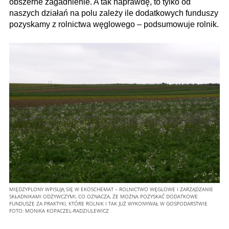
obszerne zagadnienie. A tak naprawdę, to tylko od
naszych działań na polu zależy ile dodatkowych funduszy
pozyskamy z rolnictwa węglowego – podsumowuje rolnik.
MIĘDZYPLONY WPISUJĄ SIĘ W EKOSCHEMAT – ROLNICTWO WĘGLOWE I ZARZĄDZANIE
SKŁADNIKAMI ODŻYWCZYMI, CO OZNACZA, ŻE MOŻNA POZYSKAĆ DODATKOWE
FUNDUSZE ZA PRAKTYKI, KTÓRE ROLNIK I TAK JUŻ WYKONYWAŁ W GOSPODARSTWIE
FOTO:
MONIKA KOPACZEL-RADZIULEWICZ