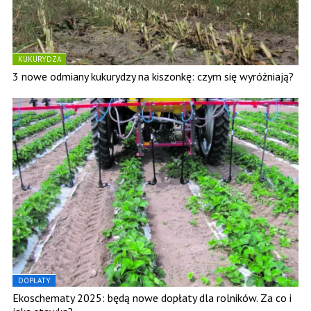
KUKURYDZA
3 nowe odmiany kukurydzy na kiszonkę: czym się wyróżniają?
DOPŁATY
​Ekoschematy 2025: będą nowe dopłaty dla rolników. Za co i