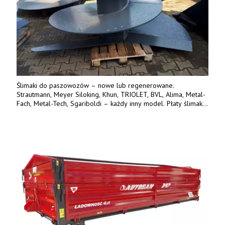
Ślimaki do paszowozów – nowe lub regenerowane.
Strautmann, Meyer Siloking, Khun, TRIOLET, BVL, Alima, Metal-
Fach, Metal-Tech, Sgariboldi – każdy inny model. Płaty ślimaka
wykonane z blachy o podwyższonej wytrzymałości na ścieranie
– 15 lub 18 mm. Możliwa wymiana i dowóz na miejsce – cała
Polska. Tel. 609 144 596.