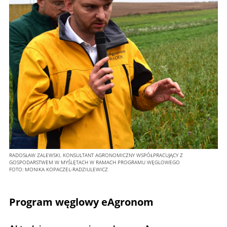
RADOSŁAW ZALEWSKI, KONSULTANT AGRONOMICZNY WSPÓŁPRACUJĄCY Z
GOSPODARSTWEM W MYŚLĘTACH W RAMACH PROGRAMU WĘGLOWEGO
FOTO:
MONIKA KOPACZEL-RADZIULEWICZ
Program węglowy eAgronom