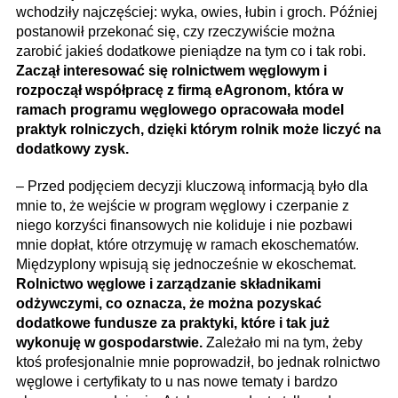
wchodziły najczęściej: wyka, owies, łubin i groch. Później
postanowił przekonać się, czy rzeczywiście można
zarobić jakieś dodatkowe pieniądze na tym co i tak robi.
Zaczął interesować się rolnictwem węglowym i
rozpoczął współpracę z firmą eAgronom, która w
ramach programu węglowego opracowała model
praktyk rolniczych, dzięki którym rolnik może liczyć na
dodatkowy zysk.
– Przed podjęciem decyzji kluczową informacją było dla
mnie to, że wejście w program węglowy i czerpanie z
niego korzyści finansowych nie koliduje i nie pozbawi
mnie dopłat, które otrzymuję w ramach ekoschematów.
Międzyplony wpisują się jednocześnie w ekoschemat.
Rolnictwo węglowe i zarządzanie składnikami
odżywczymi, co oznacza, że można pozyskać
dodatkowe fundusze za praktyki, które i tak już
wykonuję w gospodarstwie.
Zależało mi na tym, żeby
ktoś profesjonalnie mnie poprowadził, bo jednak rolnictwo
węglowe i certyfikaty to u nas nowe tematy i bardzo