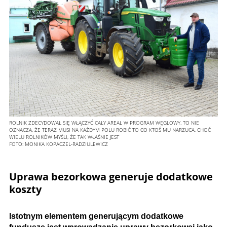
ROLNIK ZDECYDOWAŁ SIĘ WŁĄCZYĆ CAŁY AREAŁ W PROGRAM WĘGLOWY. TO NIE
OZNACZA, ŻE TERAZ MUSI NA KAŻDYM POLU ROBIĆ TO CO KTOŚ MU NARZUCA, CHOĆ
WIELU ROLNIKÓW MYŚLI, ŻE TAK WŁAŚNIE JEST
FOTO:
MONIKA KOPACZEL-RADZIULEWICZ
Uprawa bezorkowa generuje dodatkowe
koszty
Istotnym elementem generującym dodatkowe