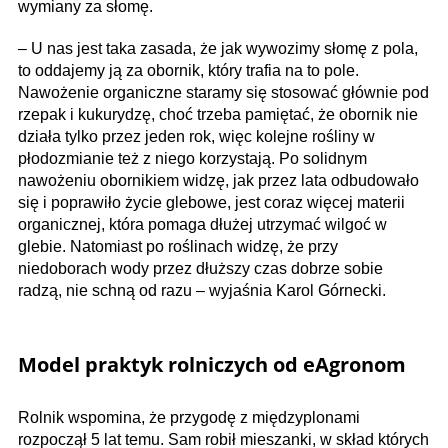
wymiany za słomę.
– U nas jest taka zasada, że jak wywozimy słomę z pola,
to oddajemy ją za obornik, który trafia na to pole.
Nawożenie organiczne staramy się stosować głównie pod
rzepak i kukurydzę, choć trzeba pamiętać, że obornik nie
działa tylko przez jeden rok, więc kolejne rośliny w
płodozmianie też z niego korzystają. Po solidnym
nawożeniu obornikiem widzę, jak przez lata odbudowało
się i poprawiło życie glebowe, jest coraz więcej materii
organicznej, która pomaga dłużej utrzymać wilgoć w
glebie. Natomiast po roślinach widzę, że przy
niedoborach wody przez dłuższy czas dobrze sobie
radzą, nie schną od razu – wyjaśnia Karol Górnecki.
Model praktyk rolniczych od eAgronom
Rolnik wspomina, że przygodę z międzyplonami
rozpoczął 5 lat temu. Sam robił mieszanki, w skład których