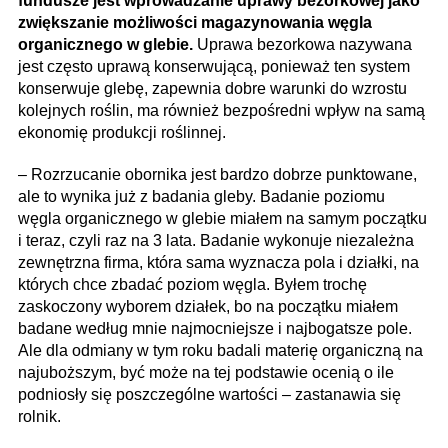
fundusze jest wprowadzanie uprawy bezorkowej jako
zwiększanie możliwości magazynowania węgla
organicznego w glebie.
Uprawa bezorkowa nazywana
jest często uprawą konserwującą, ponieważ ten system
konserwuje glebę, zapewnia dobre warunki do wzrostu
kolejnych roślin, ma również bezpośredni wpływ na samą
ekonomię produkcji roślinnej.
– Rozrzucanie obornika jest bardzo dobrze punktowane,
ale to wynika już z badania gleby. Badanie poziomu
węgla organicznego w glebie miałem na samym początku
i teraz, czyli raz na 3 lata. Badanie wykonuje niezależna
zewnętrzna firma, która sama wyznacza pola i działki, na
których chce zbadać poziom węgla. Byłem trochę
zaskoczony wyborem działek, bo na początku miałem
badane według mnie najmocniejsze i najbogatsze pole.
Ale dla odmiany w tym roku badali materię organiczną na
najuboższym, być może na tej podstawie ocenią o ile
podniosły się poszczególne wartości – zastanawia się
rolnik.