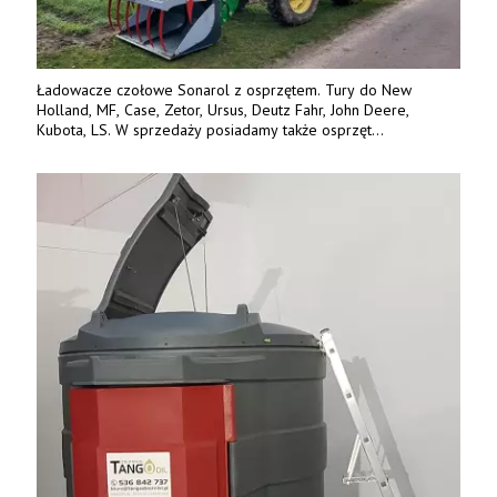
Ładowacze czołowe Sonarol z osprzętem. Tury do New
Holland, MF, Case, Zetor, Ursus, Deutz Fahr, John Deere,
Kubota, LS. W sprzedaży posiadamy także osprzęt
w promocyjnych cenach. Tel. 500 600 106. www.specagro.pl