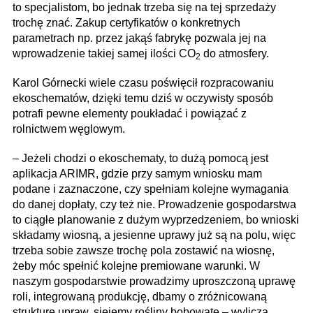
to specjalistom, bo jednak trzeba się na tej sprzedaży
trochę znać. Zakup certyfikatów o konkretnych
parametrach np. przez jakąś fabrykę pozwala jej na
wprowadzenie takiej samej ilości CO
do atmosfery.
2
Karol Górnecki wiele czasu poświęcił rozpracowaniu
ekoschematów, dzięki temu dziś w oczywisty sposób
potrafi pewne elementy poukładać i powiązać z
rolnictwem węglowym.
– Jeżeli chodzi o ekoschematy, to dużą pomocą jest
aplikacja ARIMR, gdzie przy samym wniosku mam
podane i zaznaczone, czy spełniam kolejne wymagania
do danej dopłaty, czy też nie. Prowadzenie gospodarstwa
to ciągłe planowanie z dużym wyprzedzeniem, bo wnioski
składamy wiosną, a jesienne uprawy już są na polu, więc
trzeba sobie zawsze trochę pola zostawić na wiosnę,
żeby móc spełnić kolejne premiowane warunki. W
naszym gospodarstwie prowadzimy uproszczoną uprawę
roli, integrowaną produkcję, dbamy o zróżnicowaną
strukturę upraw, siejemy rośliny bobowate – wylicza