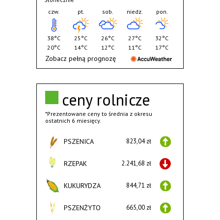
czw.
pt.
sob.
niedz.
pon.
38°C
25°C
26°C
27°C
32°C
20°C
14°C
12°C
11°C
17°C
Zobacz pełną prognozę
ceny rolnicze
*Prezentowane ceny to średnia z okresu
ostatnich 6 miesięcy.
PSZENICA
823,04 zł
RZEPAK
2.241,68 zł
KUKURYDZA
844,71 zł
PSZENŻYTO
665,00 zł