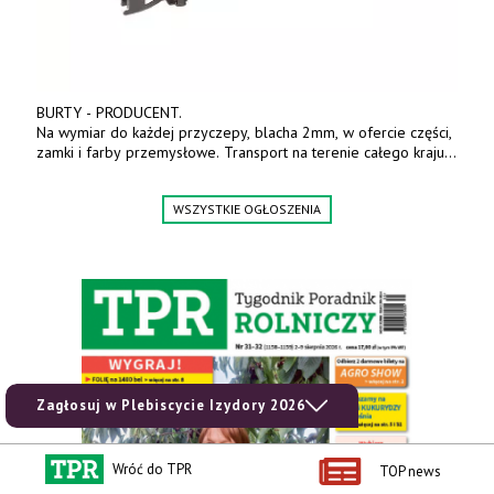
BURTY - PRODUCENT.
Na wymiar do każdej przyczepy, blacha 2mm, w ofercie części,
zamki i farby przemysłowe. Transport na terenie całego kraju.
Tel. 570 144 500. www.zychar.pl
WSZYSTKIE OGŁOSZENIA
Zagłosuj w Plebiscycie Izydory 2026
Wróć do TPR
TOP news