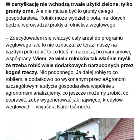
W certyfikację nie wchodzą trwałe użytki zielone, tylko
grunty orne.
Ale nie muszą być to grunty całego
gospodarstwa. Rolnik może wydzielić pola, na których
będzie wprowadzał praktyki rolnictwa węglowego.
– Zdecydowałem się włączyć cały areał do programu
węglowego, ale to nie oznacza, że teraz muszę na
każdym polu robić to co ktoś mi narzuca, bo mam umowę
współpracy.
Wiem, że wielu rolników tak właśnie myśli,
że trzeba robić wiele dodatkowych narzuconych przez
kogoś rzeczy.
Nic podobnego. Ja dalej robię to co
robiłem, a dodatkowo po wykonanym przez eAgronom
szczegółowym audycie gospodarstwa wspólnie z
agronomem analizujemy, co jeszcze możemy zrobić, co
poprawić, żeby wygenerować jak najwięcej kredytów
węglowych – wyjaśnia Karol Górnecki.