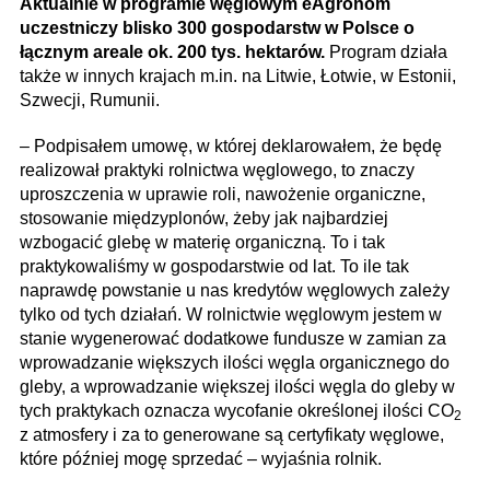
Aktualnie w programie węglowym eAgronom
uczestniczy blisko 300 gospodarstw w Polsce o
łącznym areale ok. 200 tys. hektarów.
Program działa
także w innych krajach m.in. na Litwie, Łotwie, w Estonii,
Szwecji, Rumunii.
– Podpisałem umowę, w której deklarowałem, że będę
realizował praktyki rolnictwa węglowego, to znaczy
uproszczenia w uprawie roli, nawożenie organiczne,
stosowanie międzyplonów, żeby jak najbardziej
wzbogacić glebę w materię organiczną. To i tak
praktykowaliśmy w gospodarstwie od lat. To ile tak
naprawdę powstanie u nas kredytów węglowych zależy
tylko od tych działań. W rolnictwie węglowym jestem w
stanie wygenerować dodatkowe fundusze w zamian za
wprowadzanie większych ilości węgla organicznego do
gleby, a wprowadzanie większej ilości węgla do gleby w
tych praktykach oznacza wycofanie określonej ilości CO
2
z atmosfery i za to generowane są certyfikaty węglowe,
które później mogę sprzedać – wyjaśnia rolnik.