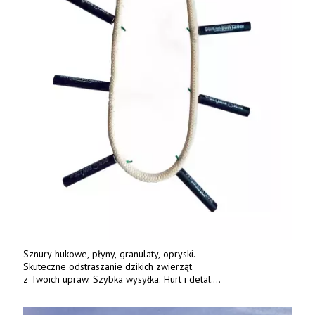
Sznury hukowe, płyny, granulaty, opryski.
Skuteczne odstraszanie dzikich zwierząt
z Twoich upraw. Szybka wysyłka. Hurt i detal.
www.deterren.pl • tel. +48 790 800 510.