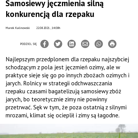
Samosiewy jęczmienia silną
konkurencją dla rzepaku
Marek Kalinowski
22.08.2021., 14:08h
PODZIEL SIĘ
Najlepszym przedplonem dla rzepaku najszybciej
schodzącym z pola jest jęczmień ozimy, ale w
praktyce sieje się go po innych zbożach ozimych i
jarych. Rolnicy w strategii odchwaszczania
rzepaku czasami bagatelizują samosiewy zbóż
jarych, bo teoretycznie zimy nie powinny
przetrwać. Sęk w tym, że poza ostatnią z silnymi
mrozami, klimat się ocieplił i zimy są łagodne.