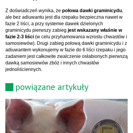
Z doświadczeń wynika, że
połowa dawki graminicydu
,
ale bez adiuwantu jest dla rzepaku bezpieczna nawet w
fazie 2 liści, a przy systemie dawek dzielonych
graminicydu pierwszy zabieg
jest wskazany właśnie w
fazie 2-3 liści
(w celu przyhamowania wzrostu chwastów i
samosiewów). Drugi zabieg połową dawki graminicydu i z
adiuwantem wykonujemy w fazie do 6 liści rzepaku i jego
zadaniem jest całkowite zwalczenie osłabionych pierwszą
dawką samosiewów zbóż i innych chwastów
jednoliściennych.
powiązane artykuły