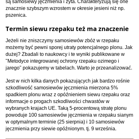
są samosiewy jęczmienia i żyta. Charakteryzują się one
znacznie szybszym wzrostem w okresie jesieni niż np.
pszenica.
Termin siewu rzepaku też ma znaczenie
Jeżeli nie zniszczymy samosiewów zbóż w rzepaku
możemy być pewni sporej utraty potencjalnego plonu. Jak
dużej? Zbadali to naukowcy i te wyniki publikowane w
"Metodyce integrowanej ochrony rzepaku ozimego i
jarego" pokazujemy w tabelach. Warto je przeanalizować.
Jest w nich kilka danych pokazujących jak bardzo rośnie
szkodliwość samosiewów jęczmienia mierzona 5%
spadkiem plonu wraz z opóźnieniem siewu rzepaku oraz
informacje o progach szkodliwości chwastów w
wybranych krajach UE. Taką 5-procentową stratę plonu
powoduje 100 samosiewów jęczmienia w rzepaku sianym
w optymalnym terminie (25 sierpnia) i 10 samosiewów
jęczmienia przy siewie opóźnionym. tj. 9 września.