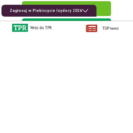
zobacz e-wydanie
Zagłosuj w Plebiscycie Izydory 2026
kup prenumeratę
Wróć do TPR
TOP news
Kontakt i regulaminy
Przydatne linki
Kontakt
Ceny rolnicze
Reklama
Newsletter rolniczy
Polityka prywatności
Rolniczy Alert Cenowy
Regulamin
Pogoda
RODO
Ogłoszenia drobne
Konkursy TPR
e-Wydania TPR