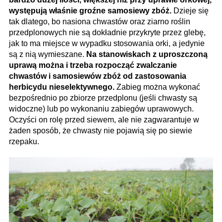
występują właśnie groźne samosiewy zbóż.
Dzieje się
tak dlatego, bo nasiona chwastów oraz ziarno roślin
przedplonowych nie są dokładnie przykryte przez glebę,
jak to ma miejsce w wypadku stosowania orki, a jedynie
są z nią wymieszane.
Na stanowiskach z uproszczoną
uprawą można i trzeba rozpocząć zwalczanie
chwastów i samosiewów zbóż od zastosowania
herbicydu nieselektywnego.
Zabieg można wykonać
bezpośrednio po zbiorze przedplonu (jeśli chwasty są
widoczne) lub po wykonaniu zabiegów uprawowych.
Oczyści on rolę przed siewem, ale nie zagwarantuje w
żaden sposób, że chwasty nie pojawią się po siewie
rzepaku.