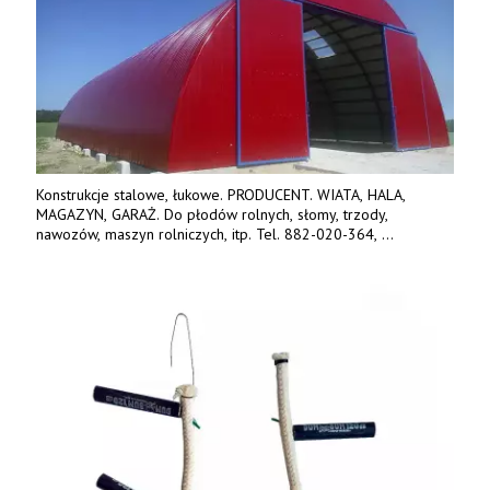
Konstrukcje stalowe, łukowe. PRODUCENT. WIATA, HALA,
MAGAZYN, GARAŻ. Do płodów rolnych, słomy, trzody,
nawozów, maszyn rolniczych, itp. Tel. 882-020-364,
664-125-869, 604-407-206. www.olimet.eu