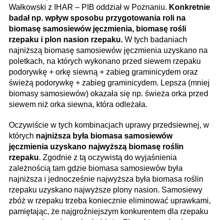
Wałkowski z IHAR – PIB oddział w Poznaniu.
Konkretnie
badał np. wpływ sposobu przygotowania roli na
biomasę samosiewów jęczmienia, biomasę rośli
rzepaku i plon nasion rzepaku.
W tych badaniach
najniższą biomasę samosiewów jęczmienia uzyskano na
poletkach, na których wykonano przed siewem rzepaku
podorywkę + orkę siewną + zabieg graminicydem oraz
świeżą podorywkę + zabieg graminicydem. Lepsza (mniej
biomasy samosiewów) okazała się np. świeża orka przed
siewem niż orka siewna, która odleżała.
Oczywiście w tych kombinacjach uprawy przedsiewnej, w
których
najniższa była biomasa samosiewów
jęczmienia uzyskano najwyższą biomasę roślin
rzepaku
. Zgodnie z tą oczywistą do wyjaśnienia
zależnością tam gdzie biomasa samosiewów była
najniższa i jednocześnie najwyższa była biomasa roślin
rzepaku uzyskano najwyższe plony nasion. Samosiewy
zbóż w rzepaku trzeba koniecznie eliminować uprawkami,
pamiętając, że najgroźniejszym konkurentem dla rzepaku