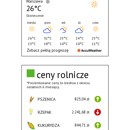
Warszawa
26°C
Słonecznie
niedz.
pon.
wt.
śr.
czw.
26°C
32°C
25°C
24°C
25°C
13°C
18°C
10°C
10°C
11°C
Zobacz pełną prognozę
ceny rolnicze
*Prezentowane ceny to średnia z okresu
ostatnich 6 miesięcy.
PSZENICA
823,04 zł
RZEPAK
2.241,68 zł
KUKURYDZA
844,71 zł