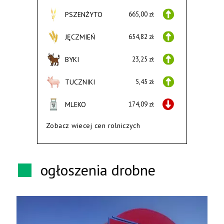
PSZENŻYTO
665,00 zł
JĘCZMIEŃ
654,82 zł
BYKI
23,25 zł
TUCZNIKI
5,45 zł
MLEKO
174,09 zł
Zobacz wiecej cen rolniczych
ogłoszenia drobne