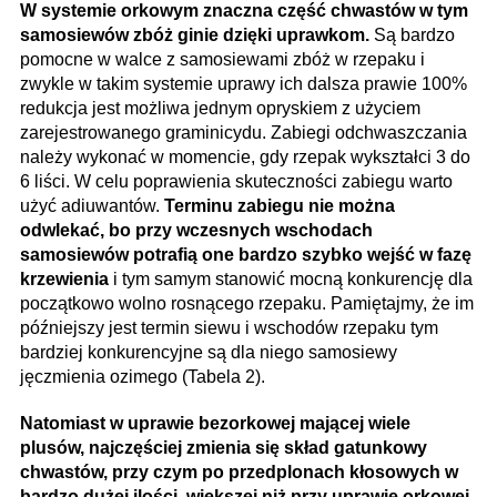
W systemie orkowym znaczna część chwastów w tym
samosiewów zbóż ginie dzięki uprawkom.
Są bardzo
pomocne w walce z samosiewami zbóż w rzepaku i
zwykle w takim systemie uprawy ich dalsza prawie 100%
redukcja jest możliwa jednym opryskiem z użyciem
zarejestrowanego graminicydu. Zabiegi odchwaszczania
należy wykonać w momencie, gdy rzepak wykształci 3 do
6 liści. W celu poprawienia skuteczności zabiegu warto
użyć adiuwantów.
Terminu zabiegu nie można
odwlekać, bo przy wczesnych wschodach
samosiewów potrafią one bardzo szybko wejść w fazę
krzewienia
i tym samym stanowić mocną konkurencję dla
początkowo wolno rosnącego rzepaku. Pamiętajmy, że im
późniejszy jest termin siewu i wschodów rzepaku tym
bardziej konkurencyjne są dla niego samosiewy
jęczmienia ozimego (Tabela 2).
Natomiast w uprawie bezorkowej mającej wiele
plusów, najczęściej zmienia się skład gatunkowy
chwastów, przy czym po przedplonach kłosowych w
bardzo dużej ilości, większej niż przy uprawie orkowej,