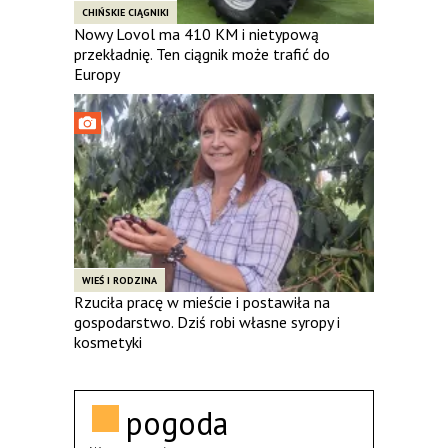
CHIŃSKIE CIĄGNIKI
Nowy Lovol ma 410 KM i nietypową
przekładnię. Ten ciągnik może trafić do
Europy
WIEŚ I RODZINA
Rzuciła pracę w mieście i postawiła na
gospodarstwo. Dziś robi własne syropy i
kosmetyki
pogoda