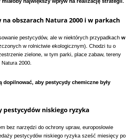
miałoby największy wpływ na realizację strategii.
 na obszarach Natura 2000 i w parkach
osowanie pestycydów, ale w niektórych przypadkach
w
czonych w rolnictwie ekologicznym). Chodzi tu o
zestrzenie zielone, w tym parki, place zabaw, tereny
y Natura 2000.
 dopilnować, aby pestycydy chemiczne były
y pestycydów niskiego ryzyka
iem bez narzędzi do ochrony upraw, europosłowie
zedaży pestycydów niskiego ryzyka sześć miesięcy po