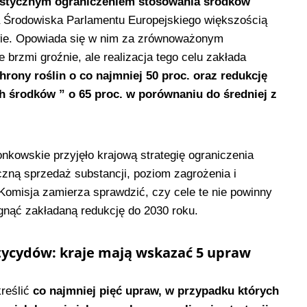
rastycznym ograniczeniem stosowania środków
a Środowiska Parlamentu Europejskiego większością
awie. Opowiada się w nim za zrównoważonym
brzmi groźnie, ale realizacja tego celu zakłada
rony roślin o co najmniej 50 proc. oraz redukcję
ch środków ” o 65 proc. w porównaniu do średniej z
nkowskie przyjęło krajową strategię ograniczenia
zną sprzedaż substancji, poziom zagrożenia i
Komisja zamierza sprawdzić, czy cele te nie powinny
ągnąć zakładaną redukcję do 2030 roku.
tycydów: kraje mają wskazać 5 upraw
reślić
co najmniej pięć upraw, w przypadku których