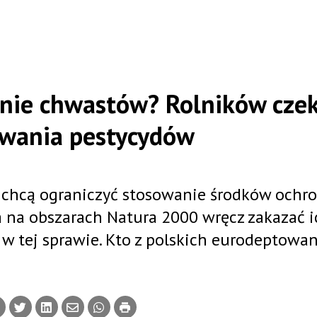
anie chwastów? Rolników cze
owania pestycydów
e chcą ograniczyć stosowanie środków ochr
 a na obszarach Natura 2000 wręcz zakazać i
 w tej sprawie. Kto z polskich eurodeptowa