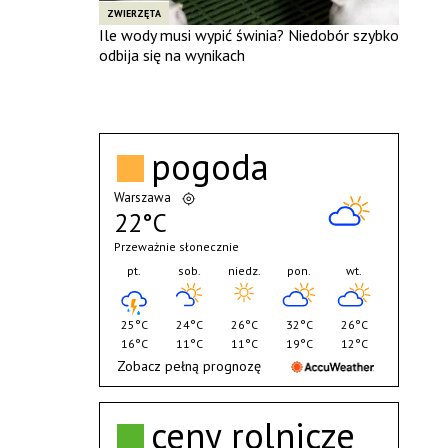
ZWIERZĘTA
Ile wody musi wypić świnia? Niedobór szybko
odbija się na wynikach
pogoda
Warszawa
22°C
Przeważnie słonecznie
pt.
sob.
niedz.
pon.
wt.
25°C
24°C
26°C
32°C
26°C
16°C
11°C
11°C
19°C
12°C
Zobacz pełną prognozę
ceny rolnicze