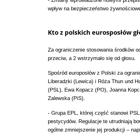
- Zmiany wprowadzone nowymi przepis
wpływ na bezpieczeństwo żywnościowe
Kto z polskich eurosposłów gł
Za ograniczenie stosowania środków och
przeciw, a 2 wstrzymało się od głosu.
Spośród europosłów z Polski za ogran
Liberadzki (Lewica) i Róża Thun und H
(PSL), Ewa Kopacz (PO), Joanna Kopci
Zalewska (PiS).
- Grupa EPL, której część stanowi PSL
pestycydów. Regulacje te utrudniają b
ogólne zmniejszenie jej produkcji – na