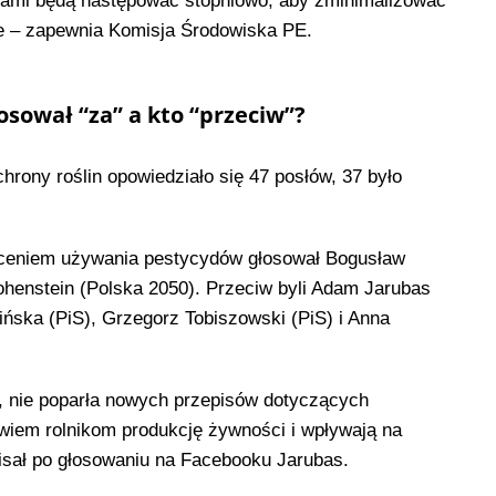
ami będą następować stopniowo, aby zminimalizować
 – zapewnia Komisja Środowiska PE.
osował “za” a kto “przeciw”?
rony roślin opowiedziało się 47 posłów, 37 było
iceniem używania pestycydów głosował Bogusław
ohenstein (Polska 2050). Przeciw byli Adam Jarubas
ńska (PiS), Grzegorz Tobiszowski (PiS) i Anna
, nie poparła nowych przepisów dotyczących
owiem rolnikom produkcję żywności i wpływają na
pisał po głosowaniu na Facebooku Jarubas.