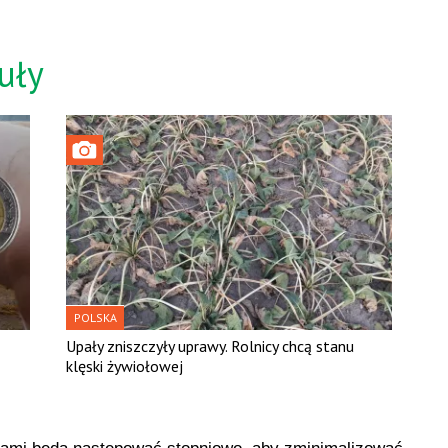
uły
POLSKA
Upały zniszczyły uprawy. Rolnicy chcą stanu
klęski żywiołowej