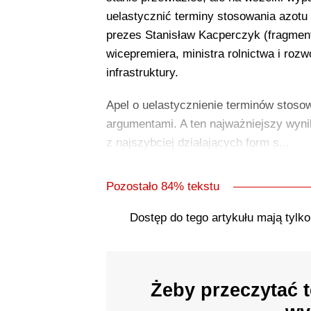
uelastycznić terminy stosowania azotu
prezes Stanisław Kacperczyk (fragmen
wicepremiera, ministra rolnictwa i roz
infrastruktury.
Apel o uelastycznienie terminów stosow
argumentami. A ten najważniejszy wyni
z najszybciej działających form s...
Pozostało 84% tekstu
Dostęp do tego artykułu mają tylk
Żeby przeczytać t