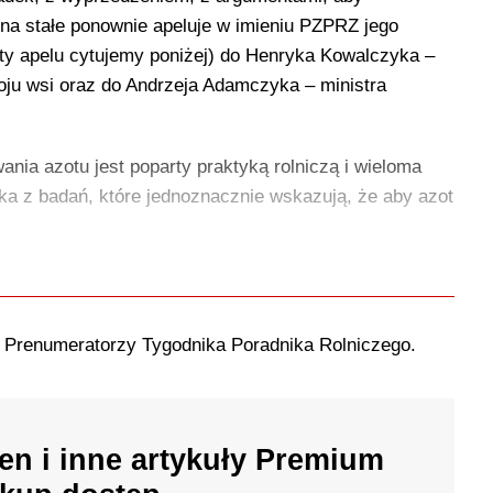
 na stałe ponownie apeluje w imieniu PZPRZ jego
ty apelu cytujemy poniżej) do Henryka Kowalczyka –
woju wsi oraz do Andrzeja Adamczyka – ministra
ania azotu jest poparty praktyką rolniczą i wieloma
ka z badań, które jednoznacznie wskazują, że aby azot
o Prenumeratorzy Tygodnika Poradnika Rolniczego.
en i inne artykuły Premium