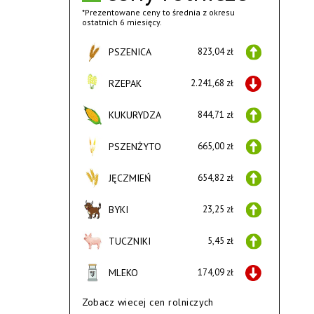
*Prezentowane ceny to średnia z okresu
ostatnich 6 miesięcy.
PSZENICA
823,04 zł
RZEPAK
2.241,68 zł
KUKURYDZA
844,71 zł
PSZENŻYTO
665,00 zł
JĘCZMIEŃ
654,82 zł
BYKI
23,25 zł
TUCZNIKI
5,45 zł
MLEKO
174,09 zł
Zobacz wiecej cen rolniczych