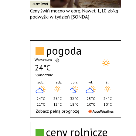
CENY ŚWIŃ
Ceny świń mocno w górę. Nawet 1,10 zł/kg
podwyżki w tydzień [SONDA]
pogoda
Warszawa
24°C
Słonecznie
sob.
niedz.
pon.
wt.
śr.
24°C
26°C
32°C
25°C
24°C
11°C
12°C
18°C
10°C
10°C
Zobacz pełną prognozę
ceny rolnicze