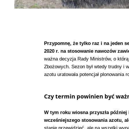
Przypomnę, że tylko raz i na jeden 
2020 r. na stosowanie nawozów zawie
ważna decyzja Rady Ministrów, o którą
Zbożowych. Sezon był wtedy trudny i 
azotu uratowała potencjał plonowania ro
Czy termin powinien być ważni
W tym roku wiosna przyszła później i
wcześniejszego stosowania azotu, al
stanie przewidzieć, ale na wszelki wy