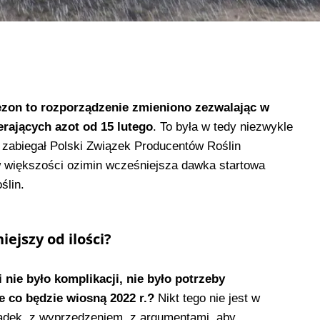
sezon to rozporządzenie zmieniono zezwalając w
rających azot od 15 lutego
. To była w tedy niezwykle
 zabiegał Polski Związek Producentów Roślin
w większości ozimin wcześniejsza dawka startowa
ślin.
ejszy od ilości?
 nie było komplikacji, nie było potrzeby
e co będzie wiosną 2022 r.?
Nikt tego nie jest w
padek, z wyprzedzeniem, z argumentami, aby