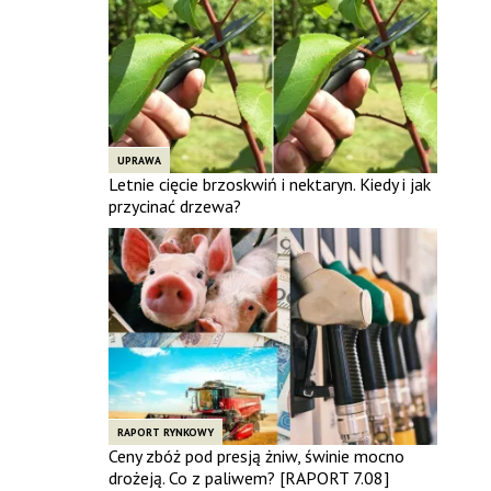
UPRAWA
Letnie cięcie brzoskwiń i nektaryn. Kiedy i jak
przycinać drzewa?
RAPORT RYNKOWY
Ceny zbóż pod presją żniw, świnie mocno
drożeją. Co z paliwem? [RAPORT 7.08]