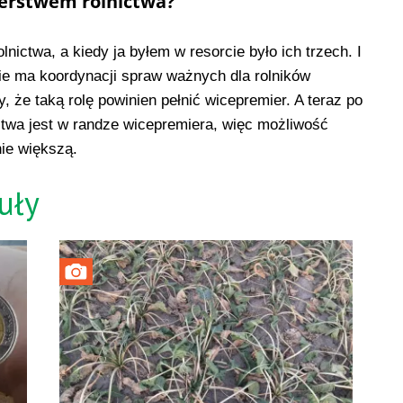
terstwem rolnictwa?
nictwa, a kiedy ja byłem w resorcie było ich trzech. I
nie ma koordynacji spraw ważnych dla rolników
że taką rolę powinien pełnić wicepremier. A teraz po
nictwa jest w randze wicepremiera, więc możliwość
ie większą.
uły