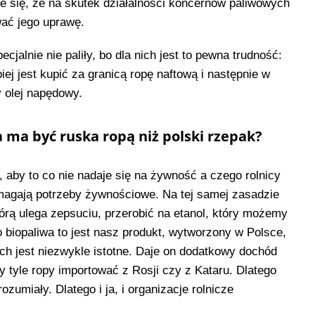
e się, że na skutek działalności koncernów paliwowych
wać jego uprawę.
cjalnie nie paliły, bo dla nich jest to pewna trudność:
iej jest kupić za granicą ropę naftową i następnie w
y olej napędowy.
za ma być ruska ropą niż polski rzepak?
, aby to co nie nadaje się na żywność a czego rolnicy
ymagają potrzeby żywnościowe. Na tej samej zasadzie
órą ulega zepsuciu, przerobić na etanol, który możemy
 biopaliwa to jest nasz produkt, wytworzony w Polsce,
ch jest niezwykle istotne. Daje on dodatkowy dochód
y tyle ropy importować z Rosji czy z Kataru. Dlatego
rozumiały. Dlatego i ja, i organizacje rolnicze