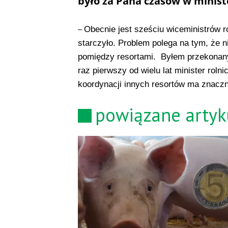
było za Pana czasów w minis
Obecnie jest sześciu wiceministrów rol
–
starczyło. Problem polega na tym, że 
pomiędzy resortami. Byłem przekonany, 
raz pierwszy od wielu lat minister rol
koordynacji innych resortów ma znaczn
powiązane artyk