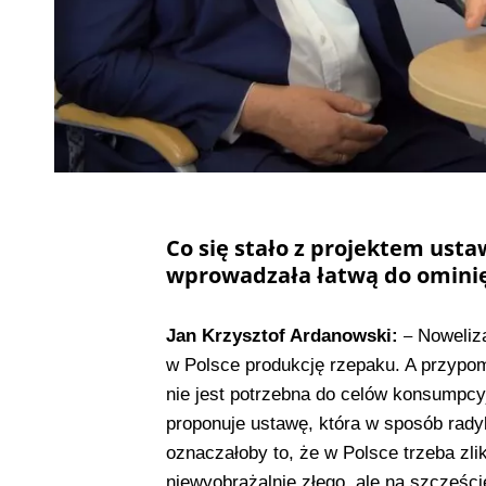
Co się stało z projektem usta
wprowadzała łatwą do ominię
Jan Krzysztof Ardanowski:
Noweliza
–
w Polsce produkcję rzepaku. A przypo
nie jest potrzebna do celów konsumpcyj
proponuje ustawę, która w sposób rady
oznaczałoby to, że w Polsce trzeba zli
niewyobrażalnie złego, ale na szczęśc