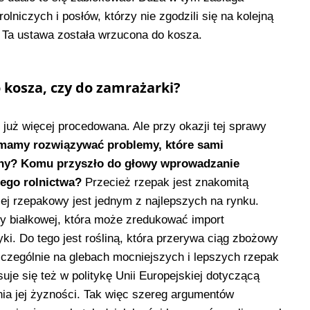
olniczych i posłów, którzy nie zgodzili się na kolejną
. Ta ustawa została wrzucona do kosza.
o kosza, czy do zamrażarki?
e już więcej procedowana. Ale przy okazji tej sprawy
mamy rozwiązywać problemy, które sami
uny? Komu przyszło do głowy wprowadzanie
iego rolnictwa?
Przecież rzepak jest znakomitą
olej rzepakowy jest jednym z najlepszych na rynku.
y białkowej, która może zredukować import
i. Do tego jest rośliną, która przerywa ciąg zbożowy
czególnie na glebach mocniejszych i lepszych rzepak
suje się też w politykę Unii Europejskiej dotyczącą
nia jej żyzności. Tak więc szereg argumentów