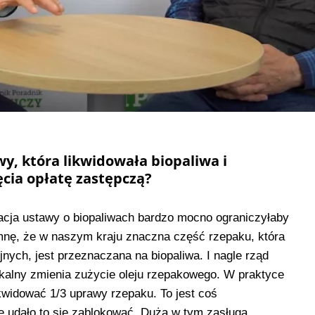
wy, która likwidowała biopaliwa i
cia opłatę zastępczą?
cja ustawy o biopaliwach bardzo mocno ograniczyłaby
mnę, że w naszym kraju znaczna część rzepaku, która
nych, jest przeznaczana na biopaliwa. I nagle rząd
kalny zmienia zużycie oleju rzepakowego. W praktyce
kwidować 1/3 uprawy rzepaku. To jest coś
ie udało to się zablokować. Duża w tym zasługa