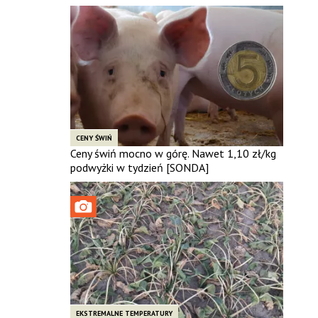
CENY ŚWIŃ
Ceny świń mocno w górę. Nawet 1,10 zł/kg
podwyżki w tydzień [SONDA]
EKSTREMALNE TEMPERATURY