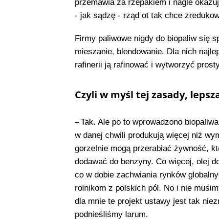
przemawia za rzepakiem i nagle okazuj
- jak sądzę - rząd ot tak chce zreduko
Firmy paliwowe nigdy do biopaliw się spe
mieszanie, blendowanie. Dla nich najlep
rafinerii ją rafinować i wytworzyć prost
Czyli w myśl tej zasady, leps
Tak. Ale po to wprowadzono biopaliwa
–
w danej chwili produkują więcej niż w
gorzelnie mogą przerabiać żywność, kt
dodawać do benzyny. Co więcej, olej do
co w dobie zachwiania rynków globalny
rolnikom z polskich pól. No i nie musim
dla mnie te projekt ustawy jest tak niez
podnieśliśmy larum.