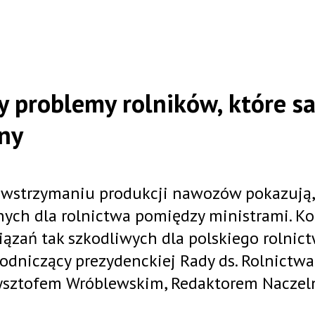
 problemy rolników, które s
ny
o wstrzymaniu produkcji nawozów pokazują,
nych dla rolnictwa pomiędzy ministrami. K
ązań tak szkodliwych dla polskiego rolnic
dniczący prezydenckiej Rady ds. Rolnictwa
zysztofem Wróblewskim, Redaktorem Nacze