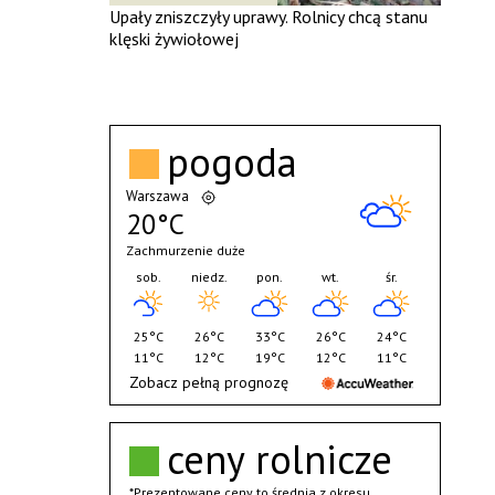
Upały zniszczyły uprawy. Rolnicy chcą stanu
klęski żywiołowej
pogoda
Warszawa
20°C
Zachmurzenie duże
sob.
niedz.
pon.
wt.
śr.
25°C
26°C
33°C
26°C
24°C
11°C
12°C
19°C
12°C
11°C
Zobacz pełną prognozę
ceny rolnicze
*Prezentowane ceny to średnia z okresu