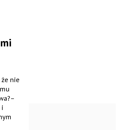
ami
 że nie
omu
twa?–
 i
lnym