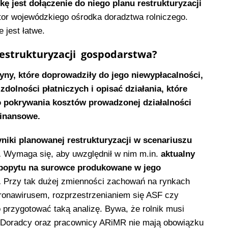
ę jest dołączenie do niego planu restrukturyzacji
ektor wojewódzkiego ośrodka doradztwa rolniczego.
 jest łatwe.
 restrukturyzacji gospodarstwa?
yny, które doprowadziły do jego niewypłacalności,
olności płatniczych i opisać działania, które
o pokrywania kosztów prowadzonej działalności
finansowe.
niki planowanej restrukturyzacji w scenariuszu
.
Wymaga się, aby uwzględnił w nim m.in.
aktualny
 popytu na surowce produkowane w jego
.
Przy tak dużej zmienności zachowań na rynkach
ona­wirusem, rozprzestrzenianiem się ASF czy
przygotować taką analizę. Bywa, że rolnik musi
? Doradcy oraz pracownicy ARiMR nie mają obowiązku