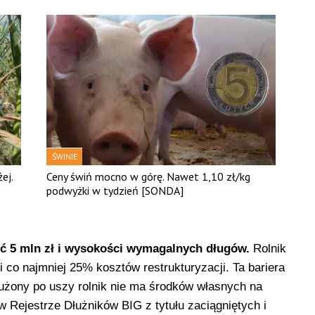
ŚWINIE
ej.
Ceny świń mocno w górę. Nawet 1,10 zł/kg
podwyżki w tydzień [SONDA]
ć 5 mln zł i wysokości wymagalnych długów.
Rolnik
co najmniej 25% kosztów restrukturyzacji. Ta bariera
użony po uszy rolnik nie ma środków włas­nych na
w Rejestrze Dłużników BIG z tytułu zaciągniętych i