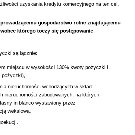
żliwości uzyskania kredytu komercyjnego na ten cel.
a prowadzącemu gospodarstwo rolne znajdującemu
z wobec którego toczy się postępowanie
czki są łącznie:
zym miejscu w wysokości 130% kwoty pożyczki i
 pożyczki),
enia nieruchomości wchodzących w skład
ch nieruchomości zabudowanych, na których
łasny in blanco wystawiony przez
cją wekslową,
zekucji.