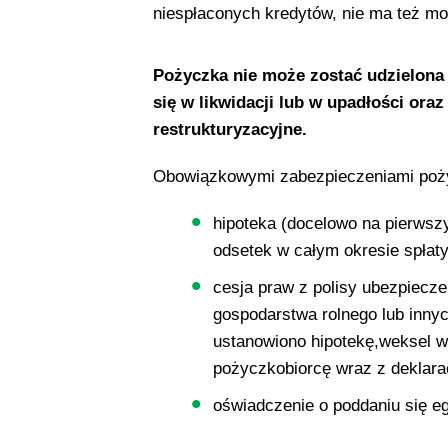
niespłaconych kredytów, nie ma też mo
Pożyczka nie może zostać udzielon
się w likwidacji lub w upadłości ora
restrukturyzacyjne.
Obowiązkowymi zabezpieczeniami poży
hipoteka (docelowo na pierws
odsetek w całym okresie spłaty
cesja praw z polisy ubezpiecz
gospodarstwa rolnego lub inny
ustanowiono hipotekę,weksel w
pożyczkobiorcę wraz z deklara
oświadczenie o poddaniu się eg