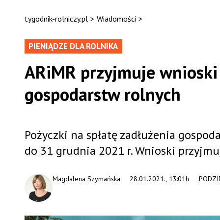
tygodnik-rolniczy.pl
>
Wiadomości
>
PIENIĄDZE DLA ROLNIKA
ARiMR przyjmuje wnioski 
gospodarstw rolnych
Pożyczki na spłatę zadłużenia gospoda
do 31 grudnia 2021 r. Wnioski przyjm
Magdalena Szymańska
28.01.2021., 13:01h
PODZIE