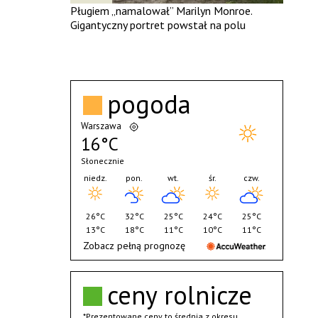
Pługiem „namalował” Marilyn Monroe.
Gigantyczny portret powstał na polu
pogoda
Warszawa
16°C
Słonecznie
niedz.
pon.
wt.
śr.
czw.
26°C
32°C
25°C
24°C
25°C
13°C
18°C
11°C
10°C
11°C
Zobacz pełną prognozę
ceny rolnicze
*Prezentowane ceny to średnia z okresu