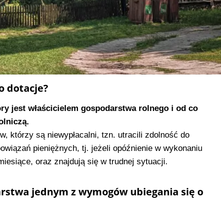
o dotacje?
óry jest właścicielem gospodarstwa rolnego i od co
olniczą.
, którzy są niewypłacalni, tzn. utracili zdolność do
iązań pieniężnych, tj. jeżeli opóźnienie w wykonaniu
esiące, oraz znajdują się w trudnej sytuacji.
darstwa jednym z wymogów ubiegania się o