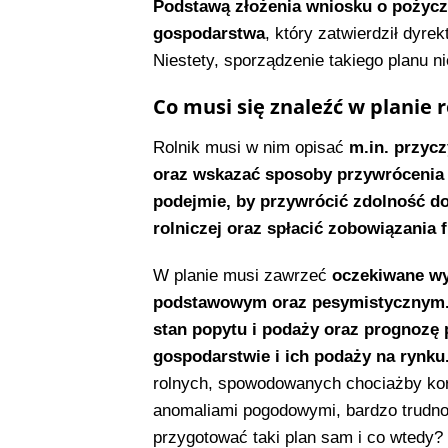
Podstawą złożenia wniosku o pożyczk
gospodarstwa
, który zatwierdził dyr
Niestety, sporządzenie takiego planu nie
Co musi się znaleźć w planie
Rolnik musi w nim opisać
m.in. przycz
oraz wskazać sposoby przywrócenia zd
podejmie, by przywrócić zdolność d
rolniczej oraz spłacić zobowiązania 
W planie musi zawrzeć
oczekiwane wy
podstawowym oraz pesymistycznym
stan popytu i podaży oraz prognozę
gospodarstwie i ich podaży na rynku
rolnych, spowodowanych chociażby kor
anomaliami pogodowymi, bardzo trudno 
przygotować taki plan sam i co wtedy