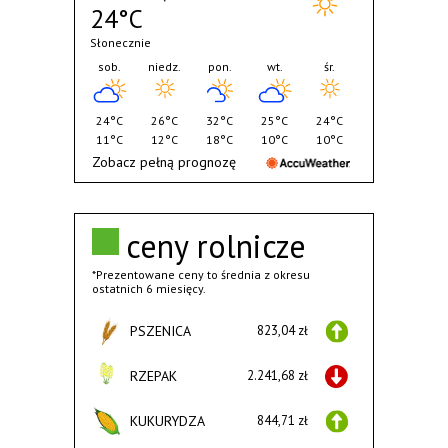
24°C
Słonecznie
sob.
niedz.
pon.
wt.
śr.
24°C
26°C
32°C
25°C
24°C
11°C
12°C
18°C
10°C
10°C
Zobacz pełną prognozę
ceny rolnicze
*Prezentowane ceny to średnia z okresu
ostatnich 6 miesięcy.
PSZENICA
823,04 zł
RZEPAK
2.241,68 zł
KUKURYDZA
844,71 zł