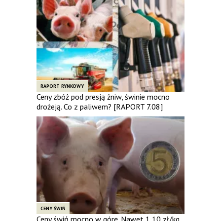
RAPORT RYNKOWY
Ceny zbóż pod presją żniw, świnie mocno
drożeją. Co z paliwem? [RAPORT 7.08]
CENY ŚWIŃ
Ceny świń mocno w górę. Nawet 1,10 zł/kg