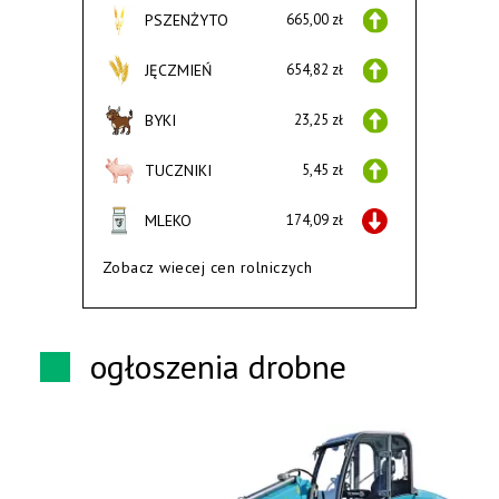
PSZENŻYTO
665,00 zł
JĘCZMIEŃ
654,82 zł
BYKI
23,25 zł
TUCZNIKI
5,45 zł
MLEKO
174,09 zł
Zobacz wiecej cen rolniczych
ogłoszenia drobne