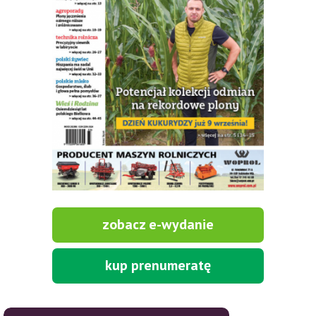
zobacz e-wydanie
kup prenumeratę