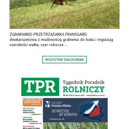
ZGRABIARKO-PRZETRZĄSARKA FRANSGARD,
dwukaruzelowa z możliwością grabienia do boku i regulacją
szerokości wałka, szer robocza
do 6 m. Mocna konstrukcja. Karchex.
Tel. 606 211 056, 507 158 699.
WSZYSTKIE OGŁOSZENIA