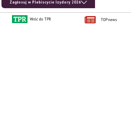
Zagłosuj w Plebiscycie Izydory 2026
Wróć do TPR
TOP news
Kontakt i regulaminy
Przydatne linki
Kontakt
Ceny rolnicze
Reklama
Newsletter rolniczy
Polityka prywatności
Rolniczy Alert Cenowy
Regulamin
Pogoda
RODO
Ogłoszenia drobne
Konkursy TPR
e-Wydania TPR
Kącik Samotnych Serc
Porgram TV
agrarsklep.pl
RSS
Produkty dla Ciebie
Kategorie