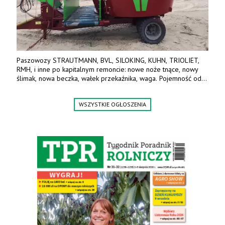
Paszowozy STRAUTMANN, BVL, SILOKING, KUHN, TRIOLIET,
RMH, i inne po kapitalnym remoncie: nowe noże tnące, nowy
ślimak, nowa beczka, wałek przekaźnika, waga. Pojemność od
5m3 - 40m3. Cena od 32 tys. Wozy sprowadzone z Niemiec.
Jesteśmy także producentem nowych paszowozów AKSA, woj.
WSZYSTKIE OGŁOSZENIA
wielkopolskie, koło Konina. Kontakt: 607 405 691.