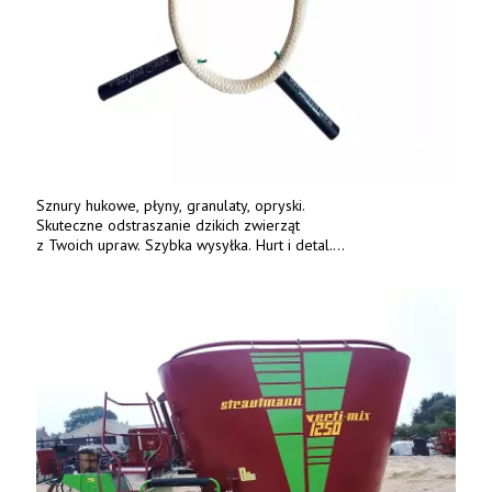
Sznury hukowe, płyny, granulaty, opryski.
Skuteczne odstraszanie dzikich zwierząt
z Twoich upraw. Szybka wysyłka. Hurt i detal.
www.deterren.pl • tel. +48 790 800 510.