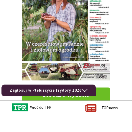
Zagłosuj w Plebiscycie Izydory 2026
zobacz e-wydanie
Wróć do TPR
TOP news
kup prenumeratę