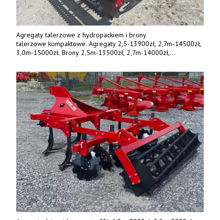
Agregaty talerzowe z hydropackiem i brony
talerzowe kompaktowe. Agregaty 2,5-13900zł, 2,7m-14500zł,
3,0m-15000zł. Brony 2,5m-13500zł, 2,7m-14000zł,
3,0m-14800zł. Tel. 500 800 106, www.agrieko.pl