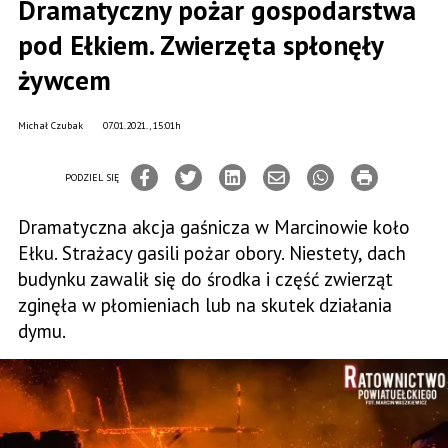
Dramatyczny pożar gospodarstwa
pod Ełkiem. Zwierzęta spłonęły
żywcem
Michał Czubak
07.01.2021., 15:01h
PODZIEL SIĘ
Dramatyczna akcja gaśnicza w Marcinowie koło
Ełku. Strażacy gasili pożar obory. Niestety, dach
budynku zawalił się do środka i część zwierząt
zginęła w płomieniach lub na skutek działania
dymu.