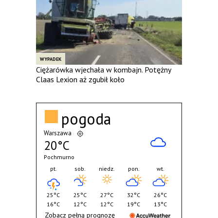
WYPADEK
Ciężarówka wjechała w kombajn. Potężny
Claas Lexion aż zgubił koło
pogoda
Warszawa
20°C
Pochmurno
pt.
sob.
niedz.
pon.
wt.
25°C
25°C
27°C
32°C
26°C
16°C
12°C
12°C
19°C
13°C
Zobacz pełną prognozę