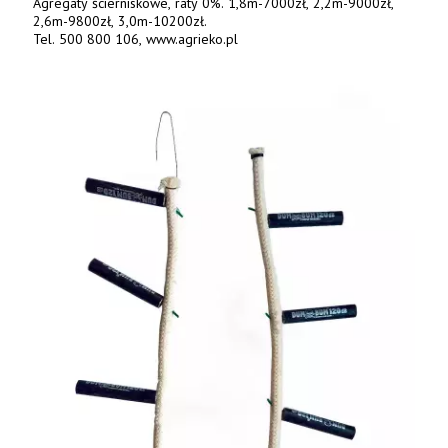
Agregaty ścierniskowe, raty 0%. 1,8m-7000zł, 2,2m-9000zł,
2,6m-9800zł, 3,0m-10200zł.
Tel. 500 800 106, www.agrieko.pl