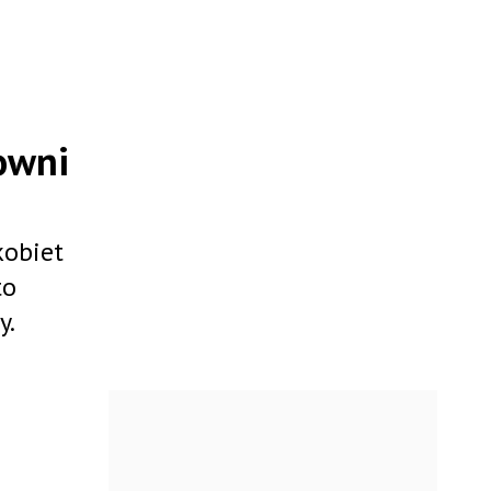
owni
kobiet
to
y.