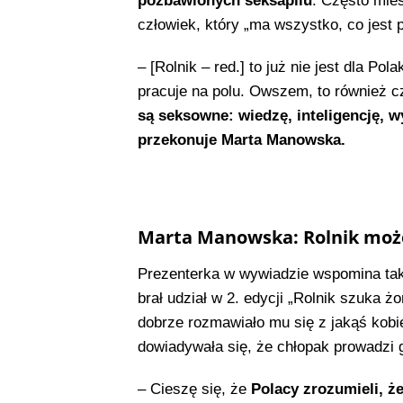
pozbawionych seksapilu
. Często mies
człowiek, który „ma wszystko, co jest 
– [Rolnik – red.] to już nie jest dla Po
pracuje na polu. Owszem, to również c
są seksowne: wiedzę, inteligencję, w
przekonuje Marta Manowska.
Marta Manowska: Rolnik moż
Prezenterka w wywiadzie wspomina ta
brał udział w 2. edycji „Rolnik szuka 
dobrze rozmawiało mu się z jakąś kobiet
dowiadywała się, że chłopak prowadzi 
– Cieszę się, że
Polacy zrozumieli, że