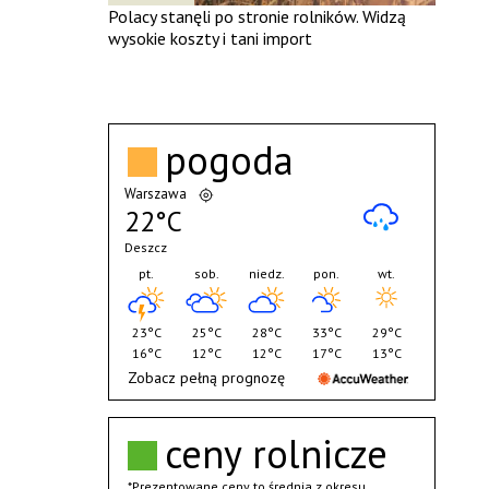
Polacy stanęli po stronie rolników. Widzą
wysokie koszty i tani import
pogoda
Warszawa
22°C
Deszcz
pt.
sob.
niedz.
pon.
wt.
23°C
25°C
28°C
33°C
29°C
16°C
12°C
12°C
17°C
13°C
Zobacz pełną prognozę
ceny rolnicze
*Prezentowane ceny to średnia z okresu