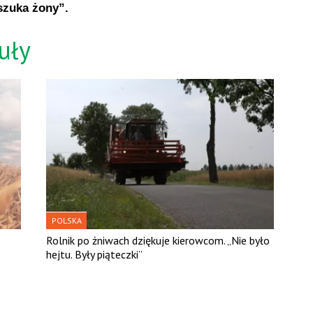
szuka żony”.
uły
POLSKA
Rolnik po żniwach dziękuje kierowcom. „Nie było
hejtu. Były piąteczki”