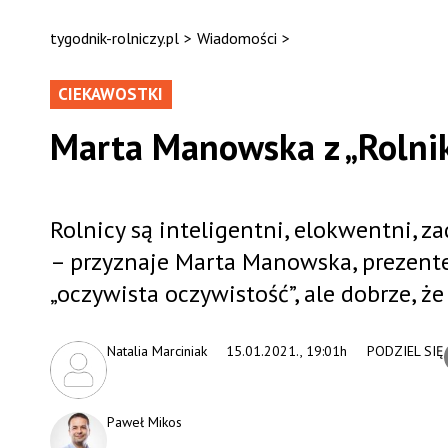
tygodnik-rolniczy.pl
>
Wiadomości
>
CIEKAWOSTKI
Marta Manowska z „Rolnik
Rolnicy są inteligentni, elokwentni, za
– przyznaje Marta Manowska, prezenter
„oczywista oczywistość”, ale dobrze, ż
Natalia Marciniak
15.01.2021., 19:01h
PODZIEL SIĘ
Paweł Mikos