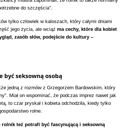
zkańcy miasta zapominali, że rolnik to także normalny
potrzebne do szczęścia”.
laków tylko człowiek w kaloszach, który całymi dniami
zęść jego życia, ale wciąż
ma cechy, które dla kobiet
ygląd, zasób słów, podejście do kultury –
e być seksowną osobą
kże jedną z rozmów z Grzegorzem Bardowskim, który
żony”. Miał on wspominać, że podczas imprez nawet jak
ą, to czar pryskał i kobieta odchodziła, kiedy tylko
gospodarstwo rolne.
 rolnik też potrafi być fascynującą i seksowną