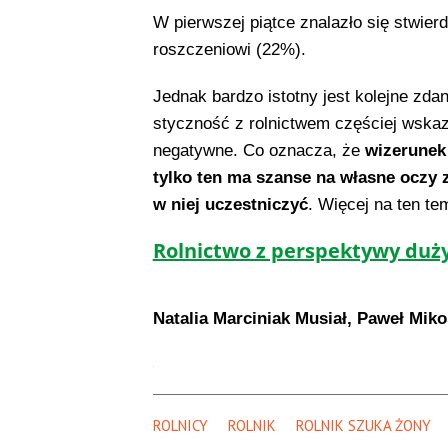
W pierwszej piątce znalazło się stwierd
roszczeniowi (22%).
Jednak bardzo istotny jest kolejne zdan
styczność z rolnictwem częściej wskaz
negatywne. Co oznacza, że
wizerunek 
tylko ten ma szanse na własne oczy 
w niej uczestniczyć
. Więcej na ten te
Rolnictwo z perspektywy duż
Natalia Marciniak Musiał, Paweł Miko
ROLNICY
ROLNIK
ROLNIK SZUKA ŻONY