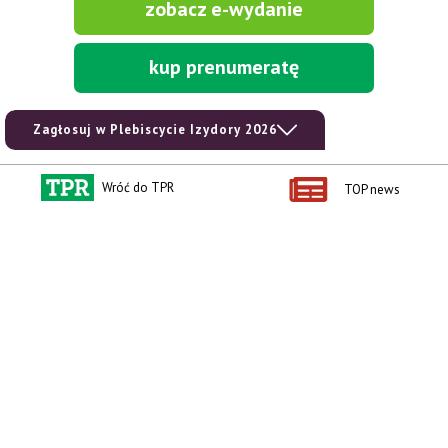
zobacz e-wydanie
kup prenumeratę
Zagłosuj w Plebiscycie Izydory 2026
Wróć do TPR
TOP news
Kontakt i regulaminy
Przydatne linki
Kontakt
Ceny rolnicze
Reklama
Newsletter rolniczy
Polityka prywatności
Rolniczy Alert Cenowy
Regulamin
Pogoda
RODO
Ogłoszenia drobne
Konkursy TPR
e-Wydania TPR
Kącik Samotnych Serc