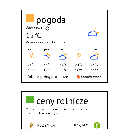
pogoda
Warszawa
12°C
Przeważnie bezchmurnie
niedz.
pon.
wt.
śr.
czw.
26°C
32°C
25°C
24°C
25°C
13°C
18°C
11°C
10°C
11°C
Zobacz pełną prognozę
ceny rolnicze
*Prezentowane ceny to średnia z okresu
ostatnich 6 miesięcy.
PSZENICA
823,04 zł