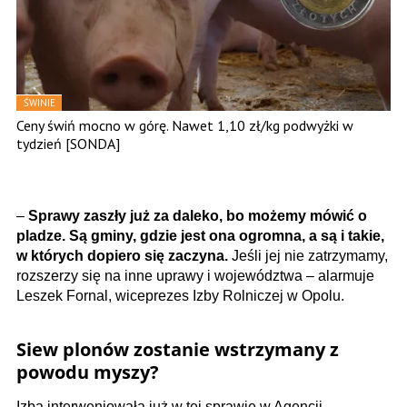
ŚWINIE
Ceny świń mocno w górę. Nawet 1,10 zł/kg podwyżki w
tydzień [SONDA]
–
Sprawy zaszły już za daleko, bo możemy mówić o
pladze. Są gminy, gdzie jest ona ogromna, a są i takie,
w których dopiero się zaczyna.
Jeśli jej nie zatrzymamy,
rozszerzy się na inne uprawy i województwa – alarmuje
Leszek Fornal, wiceprezes Izby Rolniczej w Opolu.
Siew plonów zostanie wstrzymany z
powodu myszy?
Izba interweniowała już w tej sprawie w Agencji