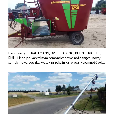
Paszowozy STRAUTMANN, BVL, SILOKING, KUHN, TRIOLIET,
RMH, i inne po kapitalnym remoncie: nowe noże tnące, nowy
ślimak, nowa beczka, wałek przekaźnika, waga. Pojemność od
5m3 - 40m3. Cena od 32 tys. Wozy sprowadzone z Niemiec.
Jesteśmy także producentem nowych paszowozów AKSA, woj.
wielkopolskie, koło Konina. Kontakt: 607 405 691.