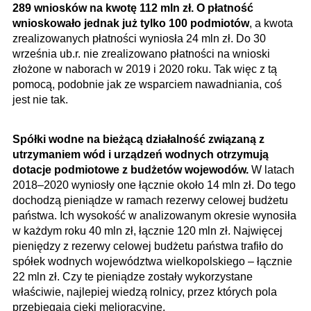
289 wniosków na kwotę 112 mln zł. O płatność
wnioskowało jednak już tylko 100 podmiotów
, a kwota
zrealizowanych płatności wyniosła 24 mln zł. Do 30
września ub.r. nie zrealizowano płatności na wnioski
złożone w naborach w 2019 i 2020 roku. Tak więc z tą
pomocą, podobnie jak ze wsparciem nawadniania, coś
jest nie tak.
Spółki wodne na bieżącą działalność związaną z
utrzymaniem wód i urządzeń wodnych otrzymują
dotacje podmiotowe z budżetów wojewodów.
W latach
2018–2020 wyniosły one łącznie około 14 mln zł. Do tego
dochodzą pieniądze w ramach rezerwy celowej budżetu
państwa. Ich wysokość w analizowanym okresie wynosiła
w każdym roku 40 mln zł, łącznie 120 mln zł. Najwięcej
pieniędzy z rezerwy celowej budżetu państwa trafiło do
spółek wodnych województwa wielkopolskiego – łącznie
22 mln zł. Czy te pieniądze zostały wykorzystane
właściwie, najlepiej wiedzą rolnicy, przez których pola
przebiegają cieki melioracyjne.