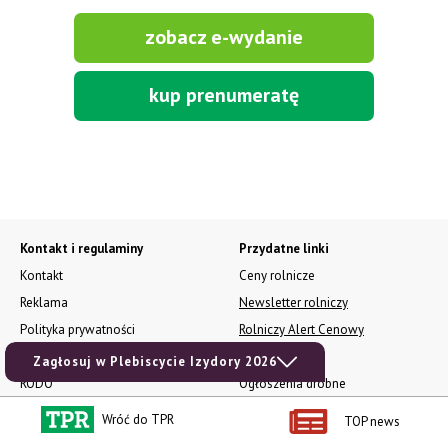
zobacz e-wydanie
kup prenumeratę
Kontakt i regulaminy
Przydatne linki
Kontakt
Ceny rolnicze
Reklama
Newsletter rolniczy
Polityka prywatności
Rolniczy Alert Cenowy
Regulamin
Pogoda
Zagłosuj w Plebiscycie Izydory 2026
RODO
Ogłoszenia drobne
Konkursy TPR
Wróć do TPR
TOP news
e-Wydania TPR