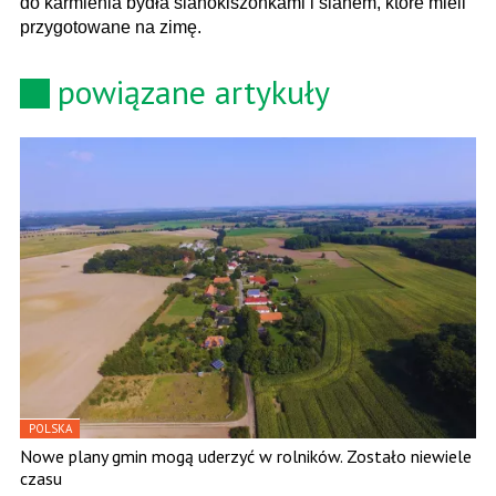
do karmienia bydła sianokiszonkami i sianem, które mieli
przygotowane na zimę.
powiązane artykuły
POLSKA
Nowe plany gmin mogą uderzyć w rolników. Zostało niewiele
czasu