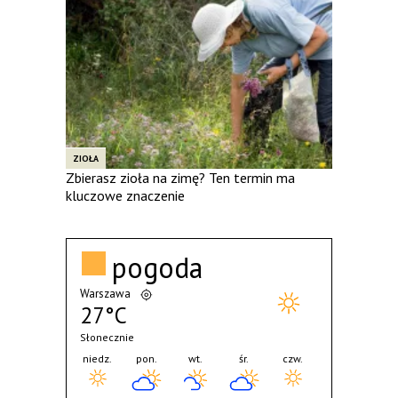
ZIOŁA
Zbierasz zioła na zimę? Ten termin ma
kluczowe znaczenie
pogoda
Warszawa
27°C
Słonecznie
niedz.
pon.
wt.
śr.
czw.