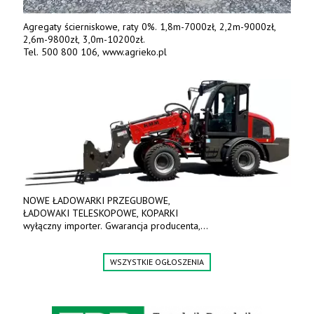
Agregaty ścierniskowe, raty 0%. 1,8m-7000zł, 2,2m-9000zł,
2,6m-9800zł, 3,0m-10200zł.
Tel. 500 800 106, www.agrieko.pl
NOWE ŁADOWARKI PRZEGUBOWE,
ŁADOWAKI TELESKOPOWE, KOPARKI
wyłączny importer. Gwarancja producenta,
bogate wyposażenie, prosta konstrukcja.
Ceny od 69 000 zł netto wraz z osprzętem.
WSZYSTKIE OGŁOSZENIA
Tel: 509-365-675. www.kmm.info.pl