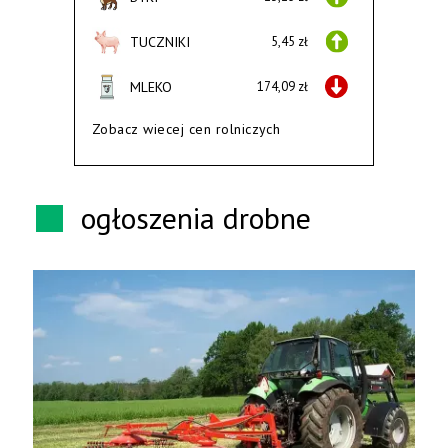
TUCZNIKI
5,45 zł
MLEKO
174,09 zł
Zobacz wiecej cen rolniczych
ogłoszenia drobne