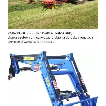
ZGRABIARKO-PRZETRZĄSARKA FRANSGARD,
dwukaruzelowa z możliwością grabienia do boku i regulacją
szerokości wałka, szer robocza
do 6 m. Mocna konstrukcja. Karchex.
Tel. 606 211 056, 507 158 699.