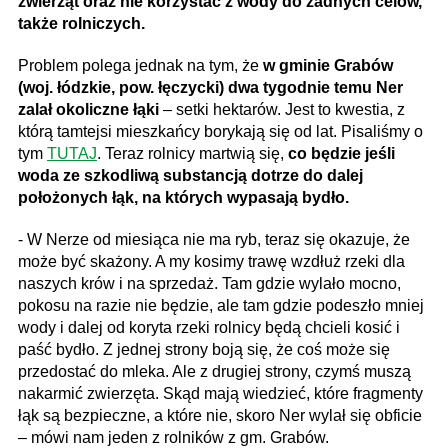
zwierząt oraz nie korzystać z wody do żadnych celów,
także rolniczych.
Problem polega jednak na tym, że
w gminie Grabów
(woj. łódzkie, pow. łęczycki) dwa tygodnie temu Ner
zalał okoliczne łąki
– setki hektarów. Jest to kwestia, z
którą tamtejsi mieszkańcy borykają się od lat. Pisaliśmy o
tym
TUTAJ
. Teraz rolnicy martwią się,
co będzie jeśli
woda ze szkodliwą substancją dotrze do dalej
położonych łąk, na których wypasają bydło.
- W Nerze od miesiąca nie ma ryb, teraz się okazuje, że
może być skażony. A my kosimy trawę wzdłuż rzeki dla
naszych krów i na sprzedaż. Tam gdzie wylało mocno,
pokosu na razie nie będzie, ale tam gdzie podeszło mniej
wody i dalej od koryta rzeki rolnicy będą chcieli kosić i
paść bydło. Z jednej strony boją się, że coś może się
przedostać do mleka. Ale z drugiej strony, czymś muszą
nakarmić zwierzęta. Skąd mają wiedzieć, które fragmenty
łąk są bezpieczne, a które nie, skoro Ner wylał się obficie
– mówi nam jeden z rolników z gm. Grabów.