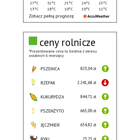
27°C
32°C
25°C
24°C
25°C
13°C
18°C
10°C
10°C
11°C
Zobacz pełną prognozę
ceny rolnicze
*Prezentowane ceny to średnia z okresu
ostatnich 6 miesięcy.
PSZENICA
823,04 zł
RZEPAK
2.241,68 zł
KUKURYDZA
844,71 zł
PSZENŻYTO
665,00 zł
JĘCZMIEŃ
654,82 zł
BYKI
23,25 zł