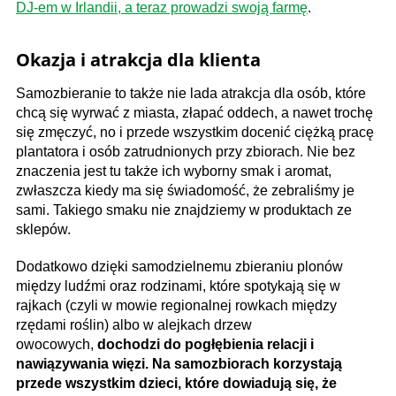
DJ-em w Irlandii, a teraz prowadzi swoją farmę
.
Okazja i atrakcja dla klienta
Samozbieranie to także nie lada atrakcja dla osób, które
chcą się wyrwać z miasta, złapać oddech, a nawet trochę
się zmęczyć, no i przede wszystkim docenić ciężką pracę
plantatora i osób zatrudnionych przy zbiorach.
Nie bez
znaczenia jest tu także ich wyborny smak i aromat,
zwłaszcza kiedy ma się świadomość, że zebraliśmy je
sami. Takiego smaku nie znajdziemy w produktach ze
sklepów.
Dodatkowo dzięki samodzielnemu zbieraniu plonów
między ludźmi oraz rodzinami, które spotykają się w
rajkach (czyli w mowie regionalnej rowkach między
rzędami roślin) albo w alejkach drzew
owocowych,
dochodzi do pogłębienia relacji i
nawiązywania więzi. Na samozbiorach korzystają
przede wszystkim dzieci, które dowiadują się, że