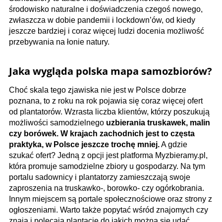
środowisko naturalne i doświadczenia czegoś nowego,
zwłaszcza w dobie pandemii i lockdown’ów, od kiedy
jeszcze bardziej i coraz więcej ludzi docenia możliwość
przebywania na łonie natury.
Jaka wygląda polska mapa samozbiorów?
Choć skala tego zjawiska nie jest w Polsce dobrze
poznana, to z roku na rok pojawia się coraz więcej ofert
od plantatorów. Wzrasta liczba klientów, którzy poszukują
możliwości samodzielnego
uzbierania truskawek, malin
czy borówek. W krajach zachodnich jest to częsta
praktyka, w Polsce jeszcze trochę mniej.
A gdzie
szukać ofert? Jedną z opcji jest platforma Myzbieramy.pl,
która promuje samodzielne zbiory u gospodarzy. Na tym
portalu sadownicy i plantatorzy zamieszczają swoje
zaproszenia na truskawko-, borowko- czy ogórkobrania.
Innym miejscem są portale społecznościowe oraz strony z
ogłoszeniami. Warto także popytać wśród znajomych czy
znają i polecają plantacje do jakich można się udać.