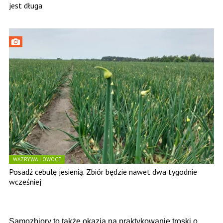
jest długa
WAZRYWA I OWOCE
Posadź cebulę jesienią. Zbiór będzie nawet dwa tygodnie
wcześniej
Samozbiory to także okazja na praktykowanie troski o