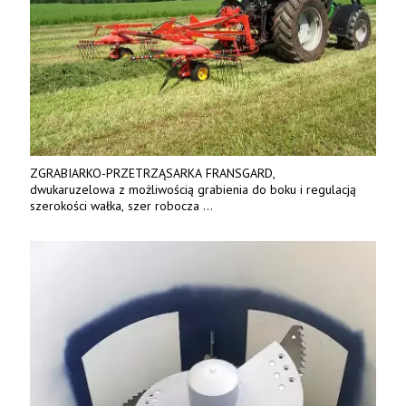
ZGRABIARKO-PRZETRZĄSARKA FRANSGARD,
dwukaruzelowa z możliwością grabienia do boku i regulacją
szerokości wałka, szer robocza
do 6 m. Mocna konstrukcja. Karchex.
Tel. 606 211 056, 507 158 699.