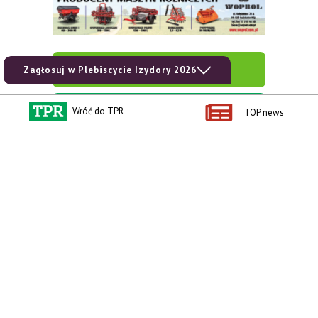
zobacz e-wydanie
Zagłosuj w Plebiscycie Izydory 2026
kup prenumeratę
Wróć do TPR
TOP news
Kontakt i regulaminy
Przydatne linki
Kontakt
Ceny rolnicze
Reklama
Newsletter rolniczy
Polityka prywatności
Rolniczy Alert Cenowy
Regulamin
Pogoda
RODO
Ogłoszenia drobne