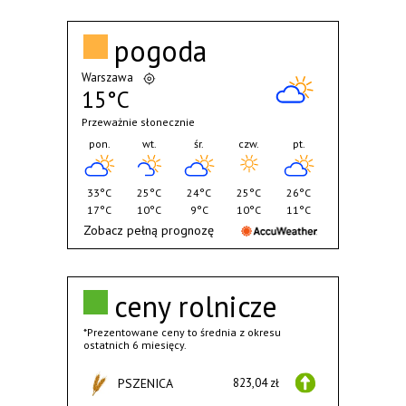
pogoda
Warszawa
15°C
Przeważnie słonecznie
pon.
wt.
śr.
czw.
pt.
33°C
25°C
24°C
25°C
26°C
17°C
10°C
9°C
10°C
11°C
Zobacz pełną prognozę
ceny rolnicze
*Prezentowane ceny to średnia z okresu
ostatnich 6 miesięcy.
PSZENICA
823,04 zł