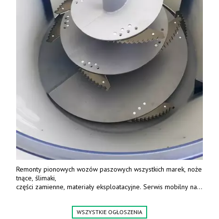
Remonty pionowych wozów paszowych wszystkich marek, noże
tnące, ślimaki,
części zamienne, materiały eksploatacyjne. Serwis mobilny na
terenie całej Polski.
Tel.: 61 285 38 61, 603 626 688.
WSZYSTKIE OGŁOSZENIA