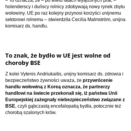
– To oznacza, że – po wielu latach wytężonych prac –
holenderscy i duńscy rolnicy zdobywają nowy rynek zbytu
wołowiny. UE po raz kolejny przynosi korzyści unijnemu
sektorowi rolnemu – stwierdziła Cecilia Malmström, unijna
komisarz ds. handlu.
To znak, że bydło w UE jest wolne od
choroby BSE
Z kolei Vytenis Andriukaitis, unijny komisarz ds. zdrowia i
bezpieczeństwo żywności uważa, że
przywrócenie
handlu wołowiną z Koreą oznacza, że partnerzy
handlowi na świecie przekonali się, iż państwa Unii
Europejskiej zażegnały niebezpieczeństwo związane z
BSE
, czyli gąbczastą encefalopatią bydła, potocznie też
chorobą szalonych krów.