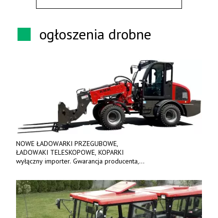
ogłoszenia drobne
NOWE ŁADOWARKI PRZEGUBOWE,
ŁADOWAKI TELESKOPOWE, KOPARKI
wyłączny importer. Gwarancja producenta,
bogate wyposażenie, prosta konstrukcja.
Ceny od 69 000 zł netto wraz z osprzętem.
Tel: 509-365-675. www.kmm.info.pl