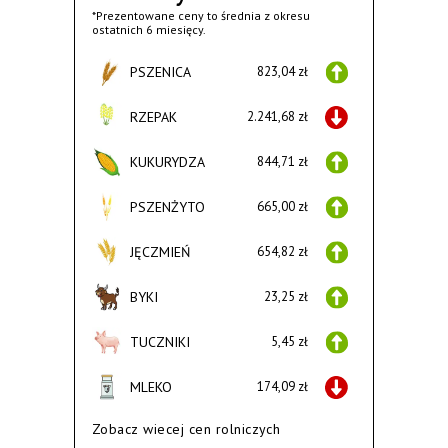
*Prezentowane ceny to średnia z okresu
ostatnich 6 miesięcy.
PSZENICA
823,04 zł
RZEPAK
2.241,68 zł
KUKURYDZA
844,71 zł
PSZENŻYTO
665,00 zł
JĘCZMIEŃ
654,82 zł
BYKI
23,25 zł
TUCZNIKI
5,45 zł
MLEKO
174,09 zł
Zobacz wiecej cen rolniczych