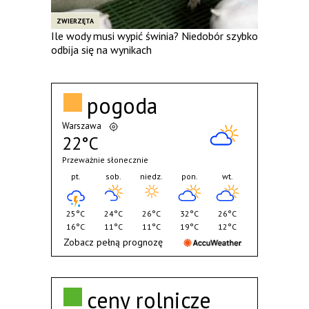
ZWIERZĘTA
Ile wody musi wypić świnia? Niedobór szybko
odbija się na wynikach
pogoda
Warszawa
22°C
Przeważnie słonecznie
pt.
sob.
niedz.
pon.
wt.
25°C
24°C
26°C
32°C
26°C
16°C
11°C
11°C
19°C
12°C
Zobacz pełną prognozę
ceny rolnicze