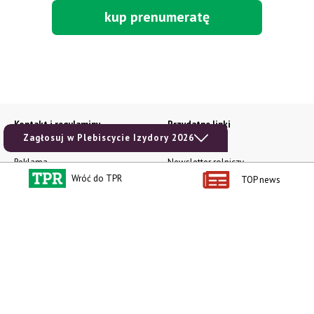
kup prenumeratę
Kontakt i regulaminy
Przydatne linki
Zagłosuj w Plebiscycie Izydory 2026
Kontakt
Ceny rolnicze
Reklama
Newsletter rolniczy
Wróć do TPR
TOP news
Polityka prywatności
Rolniczy Alert Cenowy
Regulamin
Pogoda
RODO
Ogłoszenia drobne
Konkursy TPR
e-Wydania TPR
Kącik Samotnych Serc
Porgram TV
agrarsklep.pl