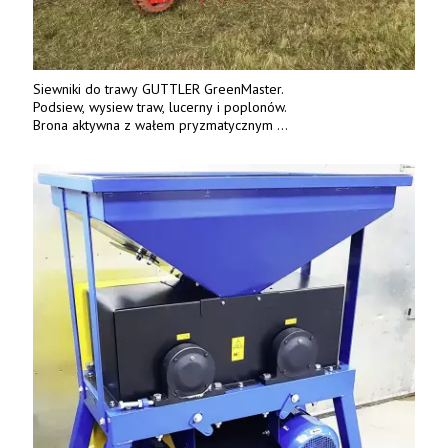
Siewniki do trawy GUTTLER GreenMaster.
Podsiew, wysiew traw, lucerny i poplonów.
Brona aktywna z wałem pryzmatycznym
Guttlera. Bezpośredni importer www.karchex.eu
Tel. 606 211 056, 507 158 699.