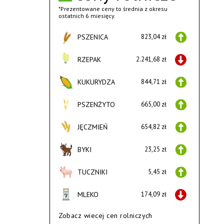
*Prezentowane ceny to średnia z okresu
ostatnich 6 miesięcy.
PSZENICA
823,04 zł
RZEPAK
2.241,68 zł
KUKURYDZA
844,71 zł
PSZENŻYTO
665,00 zł
JĘCZMIEŃ
654,82 zł
BYKI
23,25 zł
TUCZNIKI
5,45 zł
MLEKO
174,09 zł
Zobacz wiecej cen rolniczych