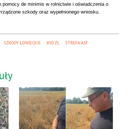
 pomocy de minimis w rolnictwie i oświadczenia o
wyrządzone szkody oraz wypełnionego wniosku.
SZKODY ŁOWIECKIE
850 ZŁ
STREFA ASF
uły