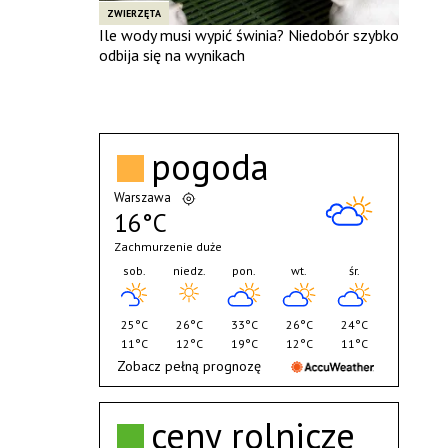
ZWIERZĘTA
Ile wody musi wypić świnia? Niedobór szybko
odbija się na wynikach
pogoda
Warszawa
16°C
Zachmurzenie duże
sob.
niedz.
pon.
wt.
śr.
25°C
26°C
33°C
26°C
24°C
11°C
12°C
19°C
12°C
11°C
Zobacz pełną prognozę
ceny rolnicze