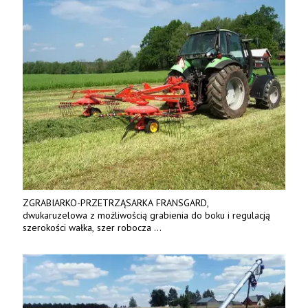
ZGRABIARKO-PRZETRZĄSARKA FRANSGARD,
dwukaruzelowa z możliwością grabienia do boku i regulacją
szerokości wałka, szer robocza
do 6 m. Mocna konstrukcja. Karchex.
Tel. 606 211 056, 507 158 699.