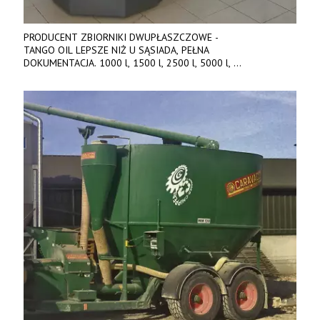
PRODUCENT ZBIORNIKI DWUPŁASZCZOWE -
TANGO OIL LEPSZE NIŻ U SĄSIADA, PEŁNA
DOKUMENTACJA. 1000 l, 1500 l, 2500 l, 5000 l,
produkt polski. Dobra cena, szybkie terminy realizacji. Tel. 536
842 737, www.tango-oil.pl