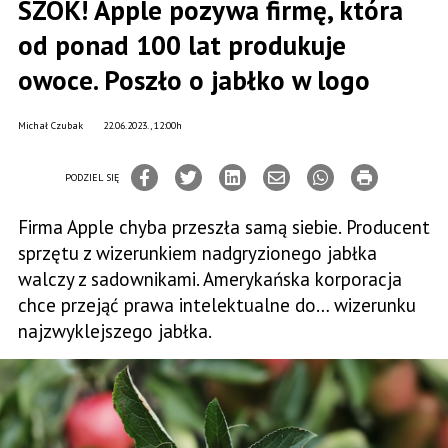
SZOK! Apple pozywa firmę, która
od ponad 100 lat produkuje
owoce. Poszło o jabłko w logo
Michał Czubak
22.06.2023., 12:00h
PODZIEL SIĘ
Firma Apple chyba przeszła samą siebie. Producent
sprzętu z wizerunkiem nadgryzionego jabłka
walczy z sadownikami. Amerykańska korporacja
chce przejąć prawa intelektualne do… wizerunku
najzwyklejszego jabłka.