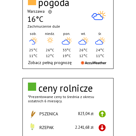
pogoda
Warszawa
16°C
Zachmurzenie duże
sob.
niedz.
pon.
wt.
śr.
25°C
26°C
33°C
26°C
24°C
11°C
12°C
19°C
12°C
11°C
Zobacz pełną prognozę
ceny rolnicze
*Prezentowane ceny to średnia z okresu
ostatnich 6 miesięcy.
PSZENICA
823,04 zł
RZEPAK
2.241,68 zł