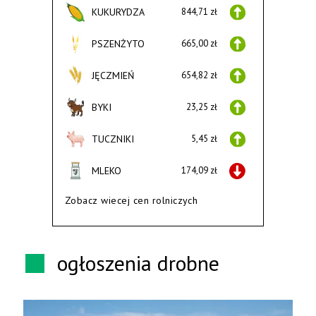
KUKURYDZA
844,71 zł
PSZENŻYTO
665,00 zł
JĘCZMIEŃ
654,82 zł
BYKI
23,25 zł
TUCZNIKI
5,45 zł
MLEKO
174,09 zł
Zobacz wiecej cen rolniczych
ogłoszenia drobne