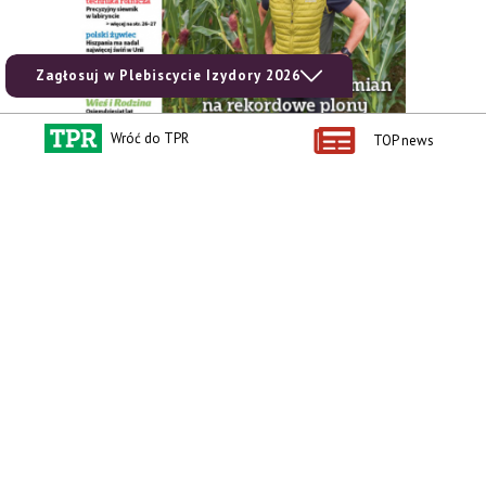
Zagłosuj w Plebiscycie Izydory 2026
Wróć do TPR
TOP news
zobacz e-wydanie
kup prenumeratę