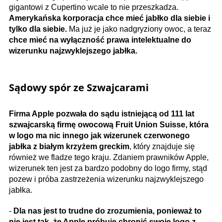
gigantowi z Cupertino wcale to nie przeszkadza.
Amerykańska korporacja chce mieć jabłko dla siebie i
tylko dla siebie.
Ma już je jako nadgryziony owoc, a teraz
chce mieć na wyłączność prawa intelektualne do
wizerunku najzwyklejszego jabłka.
Sądowy spór ze Szwajcarami
Firma Apple pozwała do sądu istniejącą od 111 lat
szwajcarską firmę owocową Fruit Union Suisse, która
w logo ma nic innego jak wizerunek czerwonego
jabłka z białym krzyżem greckim
, który znajduje się
również we fladze tego kraju. Zdaniem prawników Apple,
wizerunek ten jest za bardzo podobny do logo firmy, stąd
pozew i próba zastrzeżenia wizerunku najzwyklejszego
jabłka.
-
Dla nas jest to trudne do zrozumienia, ponieważ to
nie jest tak, że Apple próbuje chronić swoje logo z