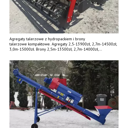
Agregaty talerzowe z hydropackiem i brony
talerzowe kompaktowe. Agregaty 2,5-13900zł, 2,7m-14500zł,
3,0m-15000zł. Brony 2,5m-13500zł, 2,7m-14000zł,
3,0m-14800zł. Tel. 500 800 106, www.agrieko.pl