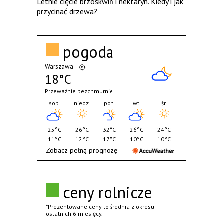
Letnie cięcie brzoskwiń i nektaryn. Kiedy i jak
przycinać drzewa?
pogoda
Warszawa
18°C
Przeważnie bezchmurnie
sob.
niedz.
pon.
wt.
śr.
25°C
26°C
32°C
26°C
24°C
11°C
12°C
17°C
10°C
10°C
Zobacz pełną prognozę
ceny rolnicze
*Prezentowane ceny to średnia z okresu
ostatnich 6 miesięcy.