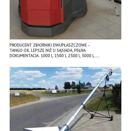
PRODUCENT ZBIORNIKI DWUPŁASZCZOWE -
TANGO OIL LEPSZE NIŻ U SĄSIADA, PEŁNA
DOKUMENTACJA. 1000 l, 1500 l, 2500 l, 5000 l,
produkt polski. Dobra cena, szybkie terminy realizacji. Tel. 536
842 737, www.tango-oil.pl