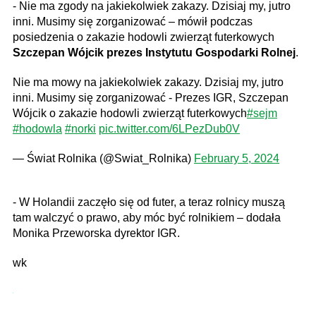
- Nie ma zgody na jakiekolwiek zakazy. Dzisiaj my, jutro
inni. Musimy się zorganizować – mówił podczas
posiedzenia o zakazie hodowli zwierząt futerkowych
Szczepan Wójcik prezes Instytutu Gospodarki Rolnej
.
Nie ma mowy na jakiekolwiek zakazy. Dzisiaj my, jutro
inni. Musimy się zorganizować - Prezes IGR, Szczepan
Wójcik o zakazie hodowli zwierząt futerkowych
#sejm
#hodowla
#norki
pic.twitter.com/6LPezDub0V
— Świat Rolnika (@Swiat_Rolnika)
February 5, 2024
- W Holandii zaczęło się od futer, a teraz rolnicy muszą
tam walczyć o prawo, aby móc być rolnikiem – dodała
Monika Przeworska dyrektor IGR.
wk