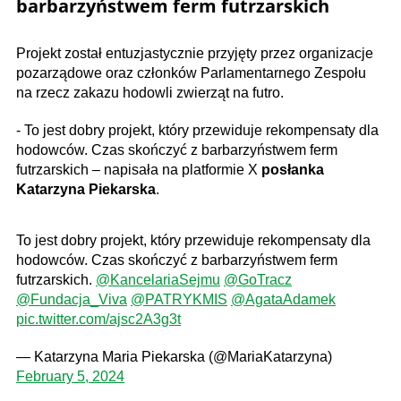
barbarzyństwem ferm futrzarskich
Projekt został entuzjastycznie przyjęty przez organizacje
pozarządowe oraz członków Parlamentarnego Zespołu
na rzecz zakazu hodowli zwierząt na futro.
- To jest dobry projekt, który przewiduje rekompensaty dla
hodowców. Czas skończyć z barbarzyństwem ferm
futrzarskich – napisała na platformie X
posłanka
Katarzyna Piekarska
.
To jest dobry projekt, który przewiduje rekompensaty dla
hodowców. Czas skończyć z barbarzyństwem ferm
futrzarskich.
@KancelariaSejmu
@GoTracz
@Fundacja_Viva
@PATRYKMIS
@AgataAdamek
pic.twitter.com/ajsc2A3g3t
— Katarzyna Maria Piekarska (@MariaKatarzyna)
February 5, 2024