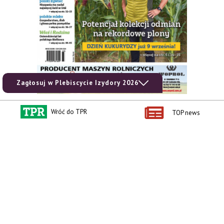
Zagłosuj w Plebiscycie Izydory 2026
Wróć do TPR
TOP news
zobacz e-wydanie
kup prenumeratę
Kontakt i regulaminy
Przydatne linki