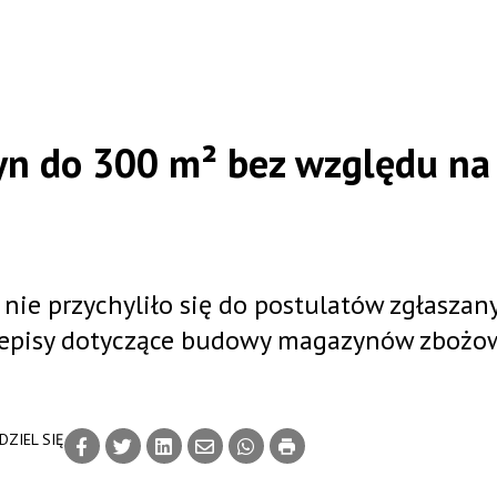
yn do 300 m² bez względu na
nie przychyliło się do postulatów zgłaszan
Przepisy dotyczące budowy magazynów zbożo
DZIEL SIĘ