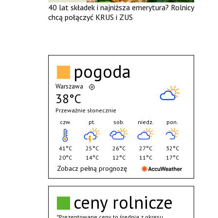
40 lat składek i najniższa emerytura? Rolnicy
chcą połączyć KRUS i ZUS
pogoda
Warszawa
38°C
Przeważnie słonecznie
czw.
pt.
sob.
niedz.
pon.
41°C
25°C
26°C
27°C
32°C
20°C
14°C
12°C
11°C
17°C
Zobacz pełną prognozę
ceny rolnicze
*Prezentowane ceny to średnia z okresu