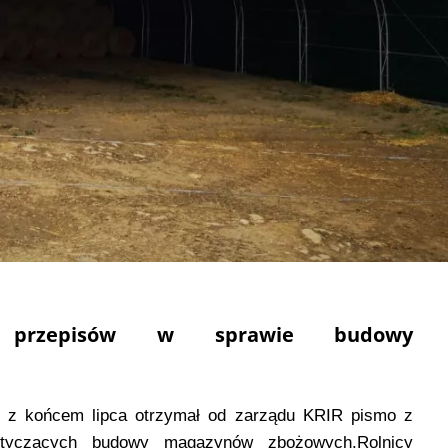
 przepisów w sprawie budowy
raz z końcem lipca otrzymał od zarządu KRIR pismo z
tyczących budowy magazynów zbożowych.Rolnicy