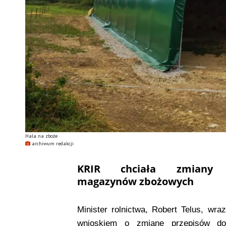
Hala na zboże
archiwum redakcji
KRIR chciała zmiany
magazynów zbożowych
Minister rolnictwa, Robert Telus, w
wnioskiem o zmianę przepisów do