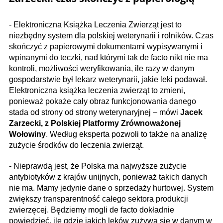
- Elektroniczna Książka Leczenia Zwierząt jest to
niezbędny system dla polskiej weterynarii i rolników. Czas
skończyć z papierowymi dokumentami wypisywanymi i
wpinanymi do teczki, nad którymi tak de facto nikt nie ma
kontroli, możliwości weryfikowania, ile razy w danym
gospodarstwie był lekarz weterynarii, jakie leki podawał.
Elektroniczna książka leczenia zwierząt to zmieni,
ponieważ pokaże cały obraz funkcjonowania danego
stada od strony od strony weterynaryjnej – mówi
Jacek
Zarzecki, z Polskiej Platformy Zrównoważonej
Wołowiny
. Według eksperta pozwoli to także na analizę
zużycie środków do leczenia zwierząt.
- Nieprawdą jest, że Polska ma najwyższe zużycie
antybiotyków z krajów unijnych, ponieważ takich danych
nie ma. Mamy jedynie dane o sprzedaży hurtowej. System
zwiększy transparentność całego sektora produkcji
zwierzęcej. Będziemy mogli de facto dokładnie
powiedzieć, ile gdzie jakich leków zużywa się w danym w