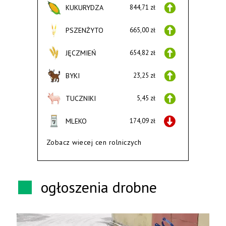
KUKURYDZA
844,71 zł
PSZENŻYTO
665,00 zł
JĘCZMIEŃ
654,82 zł
BYKI
23,25 zł
TUCZNIKI
5,45 zł
MLEKO
174,09 zł
Zobacz wiecej cen rolniczych
ogłoszenia drobne