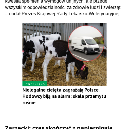
kwestia spełnienia wymogów unijnych, ale przede
wszystkim odpowiedzialności za zdrowie ludzi i zwierząt
– dodał Prezes Krajowej Rady Lekarsko-Weterynaryjnej.
PRYSZCZYCA
Nielegalne cielęta zagrażają Polsce.
Hodowcy biją na alarm: skala przemytu
rośnie
Zarzecki: czas skończyć z papierologią