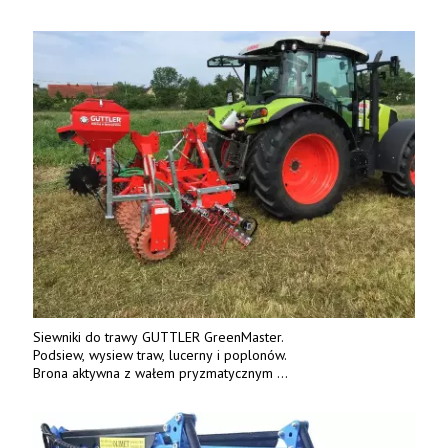
terenie całej Polski.
Tel.: 61 285 38 61, 603 626 688.
Siewniki do trawy GUTTLER GreenMaster.
Podsiew, wysiew traw, lucerny i poplonów.
Brona aktywna z wałem pryzmatycznym
Guttlera. Bezpośredni importer www.karchex.eu
Tel. 606 211 056, 507 158 699.