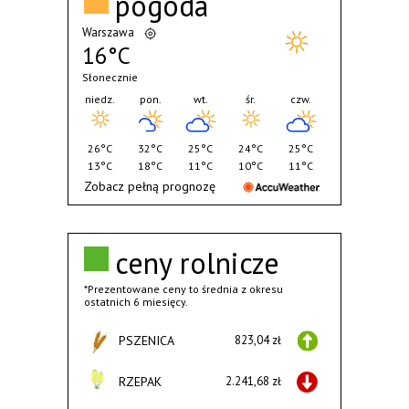
pogoda
Warszawa
16°C
Słonecznie
niedz.
pon.
wt.
śr.
czw.
26°C
32°C
25°C
24°C
25°C
13°C
18°C
11°C
10°C
11°C
Zobacz pełną prognozę
ceny rolnicze
*Prezentowane ceny to średnia z okresu
ostatnich 6 miesięcy.
PSZENICA
823,04 zł
RZEPAK
2.241,68 zł