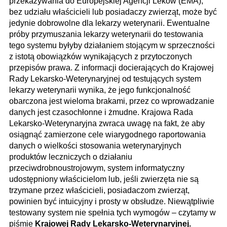
przekazywania do Europejskiej Agencji Leków (EMA),
bez udziału właścicieli lub posiadaczy zwierząt, może być
jedynie dobrowolne dla lekarzy weterynarii. Ewentualne
próby przymuszania lekarzy weterynarii do testowania
tego systemu byłyby działaniem stojącym w sprzeczności
z istotą obowiązków wynikających z przytoczonych
przepisów prawa. Z informacji docierających do Krajowej
Rady Lekarsko-Weterynaryjnej od testujących system
lekarzy weterynarii wynika, że jego funkcjonalność
obarczona jest wieloma brakami, przez co wprowadzanie
danych jest czasochłonne i żmudne. Krajowa Rada
Lekarsko-Weterynaryjna zwraca uwagę na fakt, że aby
osiągnąć zamierzone cele wiarygodnego raportowania
danych o wielkości stosowania weterynaryjnych
produktów leczniczych o działaniu
przeciwdrobnoustrojowym, system informatyczny
udostępniony właścicielom lub, jeśli zwierzęta nie są
trzymane przez właścicieli, posiadaczom zwierząt,
powinien być intuicyjny i prosty w obsłudze. Niewątpliwie
testowany system nie spełnia tych wymogów – czytamy w
piśmie
Krajowej Rady Lekarsko-Weterynaryjnej.