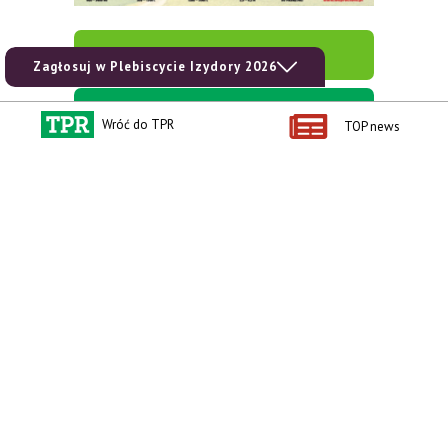
zobacz e-wydanie
Zagłosuj w Plebiscycie Izydory 2026
kup prenumeratę
Wróć do TPR
TOP news
Kontakt i regulaminy
Przydatne linki
Kontakt
Ceny rolnicze
Reklama
Newsletter rolniczy
Polityka prywatności
Rolniczy Alert Cenowy
Regulamin
Pogoda
RODO
Ogłoszenia drobne
Konkursy TPR