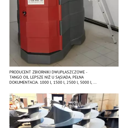
PRODUCENT ZBIORNIKI DWUPŁASZCZOWE -
TANGO OIL LEPSZE NIŻ U SĄSIADA, PEŁNA
DOKUMENTACJA. 1000 l, 1500 l, 2500 l, 5000 l,
produkt polski. Dobra cena, szybkie terminy realizacji. Tel. 536
842 737, www.tango-oil.pl