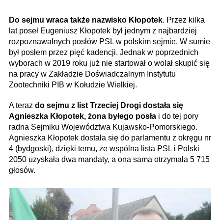
Do sejmu wraca także nazwisko Kłopotek
. Przez kilka
lat poseł Eugeniusz Kłopotek był jednym z najbardziej
rozpoznawalnych posłów PSL w polskim sejmie. W sumie
był posłem przez pięć kadencji. Jednak w poprzednich
wyborach w 2019 roku już nie startował o wolał skupić się
na pracy w Zakładzie Doświadczalnym Instytutu
Zootechniki PIB w Kołudzie Wielkiej.
A teraz
do sejmu z list Trzeciej Drogi dostała się
Agnieszka Kłopotek, żona byłego posła
i do tej pory
radna Sejmiku Województwa Kujawsko-Pomorskiego.
Agnieszka Kłopotek dostała się do parlamentu z okręgu nr
4 (bydgoski), dzięki temu, że wspólna lista PSL i Polski
2050 uzyskała dwa mandaty, a ona sama otrzymała 5 715
głosów.