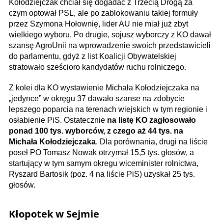
Kołodziejczak chciał się dogadać z Trzecią Drogą za
czym optował PSL, ale po zablokowaniu takiej formuły
przez Szymona Hołownię, lider AU nie miał już zbyt
wielkiego wyboru. Po drugie, sojusz wyborczy z KO dawał
szansę AgroUnii na wprowadzenie swoich przedstawicieli
do parlamentu, gdyż z list Koalicji Obywatelskiej
stratowało sześcioro kandydatów ruchu rolniczego.
Z kolei dla KO wystawienie Michała Kołodziejczaka na
„jedynce” w okręgu 37 dawało szanse na zdobycie
lepszego poparcia na terenach wiejskich w tym regionie i
osłabienie PiS. Ostatecznie
na listę KO zagłosowało
ponad 100 tys. wyborców, z czego aż 44 tys. na
Michała Kołodziejczaka
. Dla porównania, drugi na liście
poseł PO Tomasz Nowak otrzymał 15,5 tys. głosów, a
startujący w tym samym okregu wiceminister rolnictwa,
Ryszard Bartosik (poz. 4 na liście PiS) uzyskał 25 tys.
głosów.
Kłopotek w Sejmie