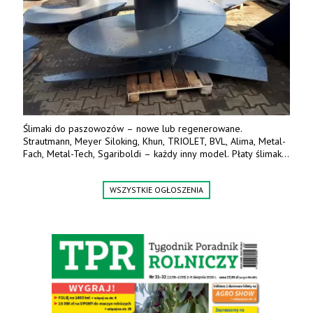
Ślimaki do paszowozów – nowe lub regenerowane.
Strautmann, Meyer Siloking, Khun, TRIOLET, BVL, Alima, Metal-
Fach, Metal-Tech, Sgariboldi – każdy inny model. Płaty ślimaka
wykonane z blachy o podwyższonej wytrzymałości na ścieranie
– 15 lub 18 mm. Możliwa wymiana i dowóz na miejsce – cała
WSZYSTKIE OGŁOSZENIA
Polska. Tel. 609 144 596.