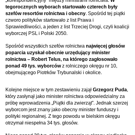
„korespondencyjny” między ministrami rolnictwa.
W
tegorocznych wyborach startowało czterech były
szefów resortów rolnictwa i obecny
. Spośród tej piątki
czworo polityków startowało z list Prawa i
Sprawiedliwości, a jeden z list Trzeciej Drogi, czyli koalicji
wyborczej PSL i Polski 2050.
Spośród wszystkich szefów rolnictwa
najwięcej głosów
poparcia uzyskał obecnie urzędujący minister
rolnictwa – Robert Telus, na którego zagłosowało
ponad 49 tys. wyborców
z rolniczego okręgu nr 10,
obejmującego Piotrków Trybunalski i okolice.
Kolejne miejsce w tym zestawieniu zajął
Grzegorz Puda
,
który zasłynął jako minister rolnictwa odpowiedzialny za
próbę wprowadzenia „Piątki dla zwierząt”. Jednak szerzej
wyborcom jest znany jako obecny minister funduszy i
polityki regionalnej. Z tego powodu w bielskim okręgu
otrzymał niespełna 34 tys. głosów.