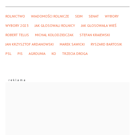
ROLNICTWO
WIADOMOŚCI ROLNICZE
SEJM
SENAT
WYBORY
WYBORY 2023
JAK GŁOSOWALI ROLNICY
JAK GŁOSOWAŁA WIEŚ
ROBERT TELUS
MICHAŁ KOŁODZIEJCZAK
STEFAN KRAJEWSKI
JAN KRZYSZTOF ARDANOWSKI
MAREK SAWICKI
RYSZARD BARTOSIK
PSL
PIS
AGROUNIA
KO
TRZECIA DROGA