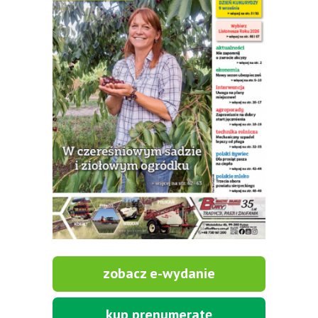
zobacz e-wydanie
kup prenumeratę