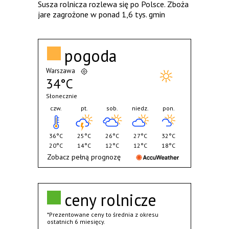
Susza rolnicza rozlewa się po Polsce. Zboża
jare zagrożone w ponad 1,6 tys. gmin
pogoda
Warszawa
34°C
Słonecznie
czw.
pt.
sob.
niedz.
pon.
36°C
25°C
26°C
27°C
32°C
20°C
14°C
12°C
12°C
18°C
Zobacz pełną prognozę
ceny rolnicze
*Prezentowane ceny to średnia z okresu
ostatnich 6 miesięcy.