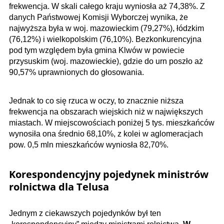
frekwencja. W skali całego kraju wyniosła aż 74,38%. Z
danych Państwowej Komisji Wyborczej wynika, że
najwyższa była w woj. mazowieckim (79,27%), łódzkim
(76,12%) i wielkopolskim (76,10%). Bezkonkurencyjna
pod tym względem była gmina Klwów w powiecie
przysuskim (woj. mazowieckie), gdzie do urn poszło aż
90,57% uprawnionych do głosowania.
Jednak to co się rzuca w oczy, to znacznie niższa
frekwencja na obszarach wiejskich niż w największych
miastach. W miejscowościach poniżej 5 tys. mieszkańców
wynosiła ona średnio 68,10%, z kolei w aglomeracjach
pow. 0,5 mln mieszkańców wyniosła 82,70%.
Korespondencyjny pojedynek ministrów
rolnictwa dla Telusa
Jednym z ciekawszych pojedynków był ten