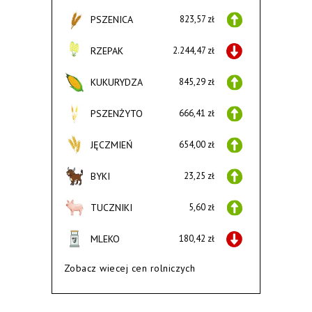
PSZENICA
823,57 zł
RZEPAK
2.244,47 zł
KUKURYDZA
845,29 zł
PSZENŻYTO
666,41 zł
JĘCZMIEŃ
654,00 zł
BYKI
23,25 zł
TUCZNIKI
5,60 zł
MLEKO
180,42 zł
Zobacz wiecej cen rolniczych