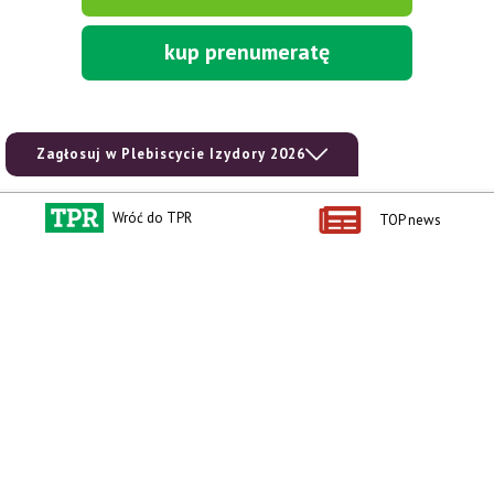
kup prenumeratę
Zagłosuj w Plebiscycie Izydory 2026
Wróć do TPR
TOP news
Kontakt i regulaminy
Przydatne linki
Kontakt
Ceny rolnicze
Reklama
Newsletter rolniczy
Polityka prywatności
Rolniczy Alert Cenowy
Regulamin
Pogoda
RODO
Ogłoszenia drobne
Konkursy TPR
e-Wydania TPR
Kącik Samotnych Serc
Porgram TV