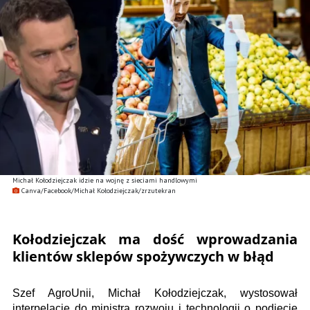
Michał Kołodziejczak idzie na wojnę z sieciami handlowymi
Canva/Facebook/Michał Kołodziejczak/zrzutekran
Kołodziejczak ma dość wprowadzania
klientów sklepów spożywczych w błąd
Szef AgroUnii, Michał Kołodziejczak, wystosował
interpelację do ministra rozwoju i technologii o podjęcie