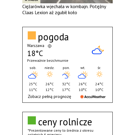
Ciężarówka wjechała w kombajn. Potężny
Claas Lexion aż zgubił koło
pogoda
Warszawa
18°C
Przeważnie bezchmurnie
sob.
niedz.
pon.
wt.
śr.
25°C
26°C
32°C
26°C
24°C
11°C
12°C
17°C
10°C
10°C
Zobacz pełną prognozę
ceny rolnicze
*Prezentowane ceny to średnia z okresu
ostatnich 6 miesięcy.