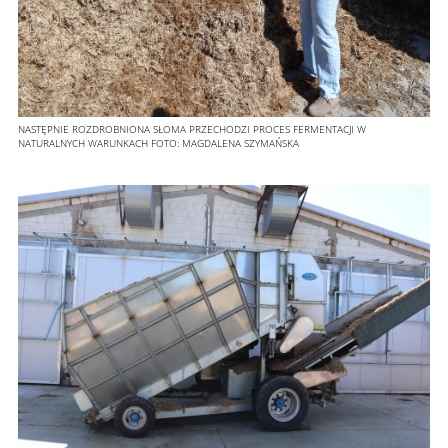
NASTĘPNIE ROZDROBNIONA SŁOMA PRZECHODZI PROCES FERMENTACJI W
NATURALNYCH WARUNKACH
FOTO:
MAGDALENA SZYMAŃSKA