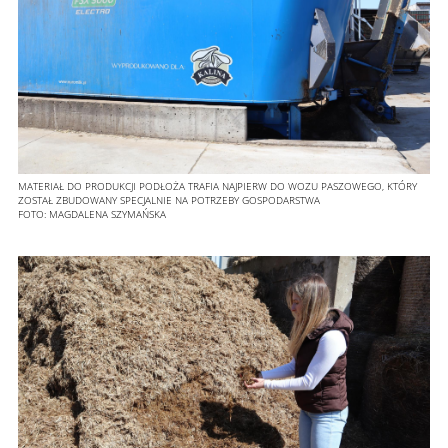
MATERIAŁ DO PRODUKCJI PODŁOŻA TRAFIA NAJPIERW DO WOZU PASZOWEGO, KTÓRY
ZOSTAŁ ZBUDOWANY SPECJALNIE NA POTRZEBY GOSPODARSTWA
FOTO:
MAGDALENA SZYMAŃSKA