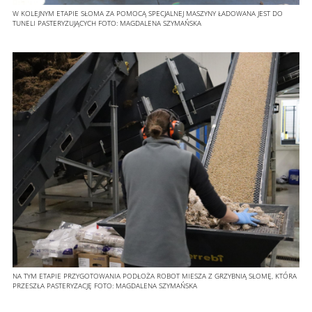
W KOLEJNYM ETAPIE SŁOMA ZA POMOCĄ SPECJALNEJ MASZYNY ŁADOWANA JEST DO
TUNELI PASTERYZUJĄCYCH
FOTO:
MAGDALENA SZYMAŃSKA
NA TYM ETAPIE PRZYGOTOWANIA PODŁOŻA ROBOT MIESZA Z GRZYBNIĄ SŁOMĘ, KTÓRA
PRZESZŁA PASTERYZACJĘ
FOTO:
MAGDALENA SZYMAŃSKA