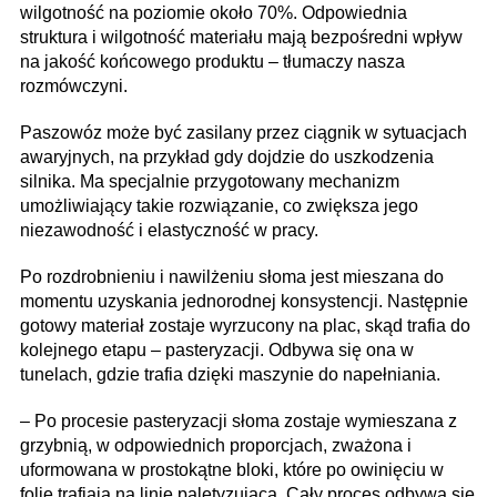
wilgotność na poziomie około 70%. Odpowiednia
struktura i wilgotność materiału mają bezpośredni wpływ
na jakość końcowego produktu – tłumaczy nasza
rozmówczyni.
Paszowóz może być zasilany przez ciągnik w sytuacjach
awaryjnych, na przykład gdy dojdzie do uszkodzenia
silnika. Ma specjalnie przygotowany mechanizm
umożliwiający takie rozwiązanie, co zwiększa jego
niezawodność i elastyczność w pracy.
Po rozdrobnieniu i nawilżeniu słoma jest mieszana do
momentu uzyskania jednorodnej konsystencji. Następnie
gotowy materiał zostaje wyrzucony na plac, skąd trafia do
kolejnego etapu – pasteryzacji. Odbywa się ona w
tunelach, gdzie trafia dzięki maszynie do napełniania.
– Po procesie pasteryzacji słoma zostaje wymieszana z
grzybnią, w odpowiednich proporcjach, zważona i
uformowana w prostokątne bloki, które po owinięciu w
folię trafiają na linię paletyzującą. Cały proces odbywa się