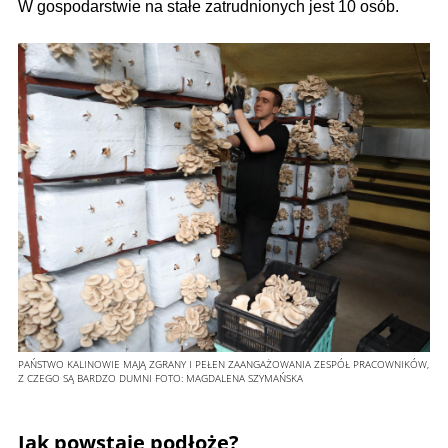
W gospodarstwie na stałe zatrudnionych jest 10 osób.
PAŃSTWO KALINOWIE MAJĄ ZGRANY I PEŁEN ZAANGAŻOWANIA ZESPÓŁ PRACOWNIKÓW,
Z CZEGO SĄ BARDZO DUMNI
FOTO:
MAGDALENA SZYMAŃSKA
Jak powstaje podłoże?