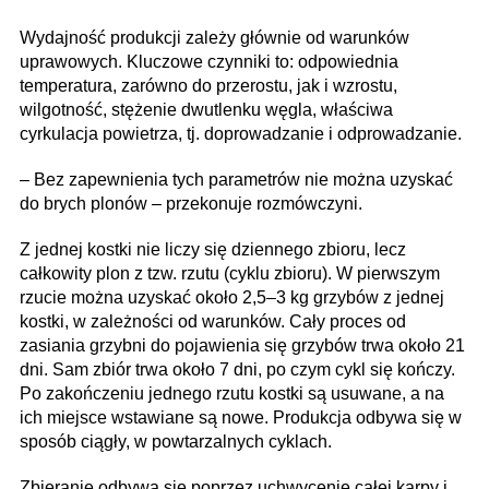
Wydajność produkcji zależy głównie od warunków
uprawowych. Kluczowe czynniki to: odpowiednia
temperatura, zarówno do przerostu, jak i wzrostu,
wilgotność, stężenie dwutlenku węgla, właściwa
cyrkulacja powietrza, tj. doprowadzanie i odprowadzanie.
– Bez zapewnienia tych parametrów nie można uzyskać
do brych plonów – przekonuje rozmówczyni.
Z jednej kostki nie liczy się dziennego zbioru, lecz
całkowity plon z tzw. rzutu (cyklu zbioru). W pierwszym
rzucie można uzyskać około 2,5–3 kg grzybów z jednej
kostki, w zależności od warunków. Cały proces od
zasiania grzybni do pojawienia się grzybów trwa około 21
dni. Sam zbiór trwa około 7 dni, po czym cykl się kończy.
Po zakończeniu jednego rzutu kostki są usuwane, a na
ich miejsce wstawiane są nowe. Produkcja odbywa się w
sposób ciągły, w powtarzalnych cyklach.
Zbieranie odbywa się poprzez uchwycenie całej karpy i