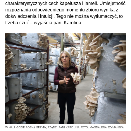
charakterystycznych cech kapelusza i lameli. Umiejętność
rozpoznania odpowiedniego momentu zbioru wynika z
doświadczenia i intuicji. Tego nie można wytłumaczyć, to
trzeba czuć – wyjaśnia pani Karolina.
W HALI, GDZIE ROSNĄ GRZYBY, RZĄDZI PANI KAROLINA
FOTO:
MAGDALENA SZYMAŃSKA