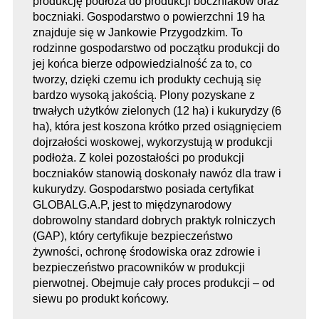
produkcję podłoża do produkcji boczniaków oraz
boczniaki. Gospodarstwo o powierzchni 19 ha
znajduje się w Jankowie Przygodzkim. To
rodzinne gospodarstwo od początku produkcji do
jej końca bierze odpowiedzialność za to, co
tworzy, dzięki czemu ich produkty cechują się
bardzo wysoką jakością. Plony pozyskane z
trwałych użytków zielonych (12 ha) i kukurydzy (6
ha), która jest koszona krótko przed osiągnięciem
dojrzałości woskowej, wykorzystują w produkcji
podłoża. Z kolei pozostałości po produkcji
boczniaków stanowią doskonały nawóz dla traw i
kukurydzy. Gospodarstwo posiada certyfikat
GLOBALG.A.P, jest to międzynarodowy
dobrowolny standard dobrych praktyk rolniczych
(GAP), który certyfikuje bezpieczeństwo
żywności, ochronę środowiska oraz zdrowie i
bezpieczeństwo pracowników w produkcji
pierwotnej. Obejmuje cały proces produkcji – od
siewu po produkt końcowy.