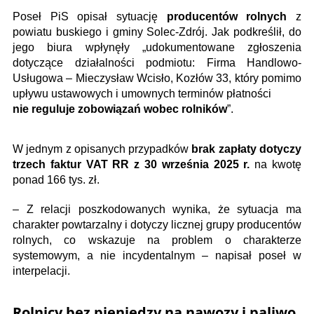
Poseł PiS opisał sytuację
producentów rolnych
z
powiatu buskiego i gminy Solec-Zdrój. Jak podkreślił, do
jego biura wpłynęły „udokumentowane zgłoszenia
dotyczące działalności podmiotu: Firma Handlowo-
Usługowa – Mieczysław Wcisło, Kozłów 33, który pomimo
upływu ustawowych i umownych terminów płatności
nie reguluje zobowiązań wobec rolników
”.
W jednym z opisanych przypadków
brak zapłaty dotyczy
trzech faktur VAT RR z 30 września 2025 r.
na kwotę
ponad 166 tys. zł.
– Z relacji poszkodowanych wynika, że sytuacja ma
charakter powtarzalny i dotyczy licznej grupy producentów
rolnych, co wskazuje na problem o charakterze
systemowym, a nie incydentalnym – napisał poseł w
interpelacji.
Rolnicy bez pieniędzy na nawozy i paliwo