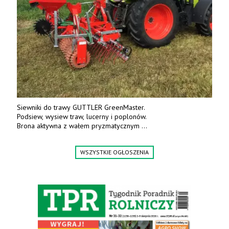
Siewniki do trawy GUTTLER GreenMaster.
Podsiew, wysiew traw, lucerny i poplonów.
Brona aktywna z wałem pryzmatycznym
Guttlera. Bezpośredni importer www.karchex.eu
Tel. 606 211 056, 507 158 699.
WSZYSTKIE OGŁOSZENIA