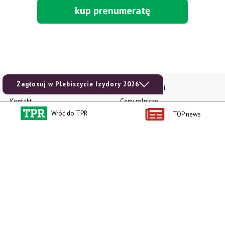
kup prenumeratę
Zagłosuj w Plebiscycie Izydory 2026
Kontakt i regulaminy
Przydatne linki
Kontakt
Ceny rolnicze
Wróć do TPR
TOP news
Reklama
Newsletter rolniczy
Polityka prywatności
Rolniczy Alert Cenowy
Regulamin
Pogoda
RODO
Ogłoszenia drobne
Konkursy TPR
e-Wydania TPR
Kącik Samotnych Serc
Porgram TV
agrarsklep.pl