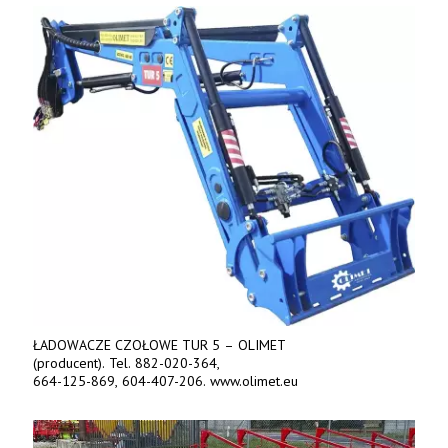
Jesteśmy także producentem nowych paszowozów AKSA, woj.
wielkopolskie, koło Konina. Kontakt: 607 405 691.
ŁADOWACZE CZOŁOWE TUR 5 – OLIMET
(producent). Tel. 882-020-364,
664-125-869, 604-407-206. www.olimet.eu