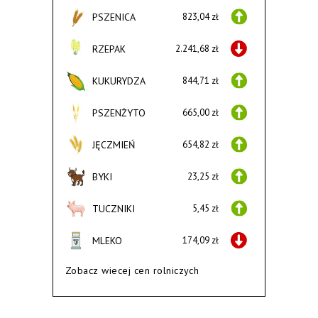
PSZENICA
823,04 zł
RZEPAK
2.241,68 zł
KUKURYDZA
844,71 zł
PSZENŻYTO
665,00 zł
JĘCZMIEŃ
654,82 zł
BYKI
23,25 zł
TUCZNIKI
5,45 zł
MLEKO
174,09 zł
Zobacz wiecej cen rolniczych