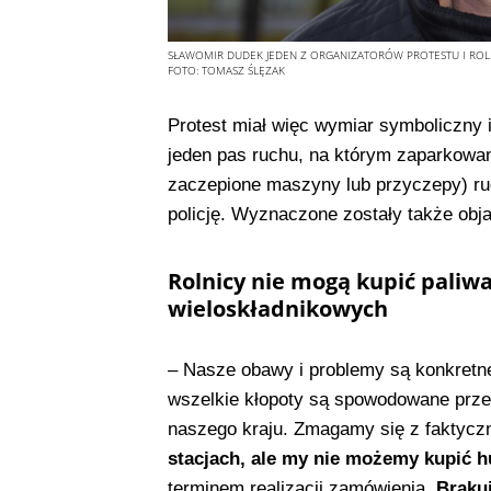
SŁAWOMIR DUDEK JEDEN Z ORGANIZATORÓW PROTESTU I ROLN
FOTO:
TOMASZ ŚLĘZAK
Protest miał więc wymiar symboliczny i d
jeden pas ruchu, na którym zaparkowane
zaczepione maszyny lub przyczepy) ru
policję. Wyznaczone zostały także obj
Rolnicy nie mogą kupić paliw
wieloskładnikowych
– Nasze obawy i problemy są konkretne.
wszelkie kłopoty są spowodowane prze
naszego kraju. Zmagamy się z faktycz
stacjach, ale my nie możemy kupić h
terminem realizacji zamówienia.
Braku