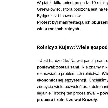
W piątek kilka minut po godz. 10 rolni
Gniewkówiec, która położona jest na ter
Bydgoszcz i Inowrocław.
Protest był manifestacją ich oburzen
wielu rynkach rolnych.
Rolnicy z Kujaw: Wiele gospod
– Jest bardzo źle. Na wsi panują nast
ponieważ zostali sami.
Nie znamy niko
rozmawiać o problemach rolnictwa.
Wie
ekonomicznej egzystencji.
Chcieliśmy
zdobycia wielu pozwoleń oraz dokonani
legalnie. Trochę ten proces trwał –
pow
protestu i rolnik ze wsi Krężoły.