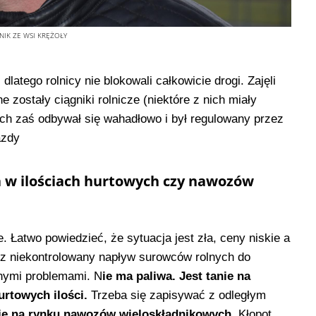
IK ZE WSI KRĘŻOŁY
latego rolnicy nie blokowali całkowicie drogi. Zajęli
 zostały ciągniki rolnicze (niektóre z nich miały
ch zaś odbywał się wahadłowo i był regulowany przez
azdy
a w ilościach hurtowych czy nawozów
 Łatwo powiedzieć, że sytuacja jest zła, ceny niskie a
z niekontrolowany napływ surowców rolnych do
nymi problemami. N
ie ma paliwa. Jest tanie na
urtowych ilości.
Trzeba się zapisywać z odległym
je na rynku nawozów wieloskładnikowych
. Kłopot