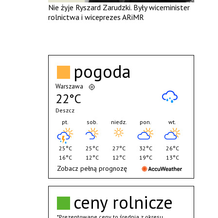
Nie żyje Ryszard Zarudzki. Były wiceminister
rolnictwa i wiceprezes ARiMR
pogoda
Warszawa
22°C
Deszcz
pt.
sob.
niedz.
pon.
wt.
25°C
25°C
27°C
32°C
26°C
16°C
12°C
12°C
19°C
13°C
Zobacz pełną prognozę
ceny rolnicze
*Prezentowane ceny to średnia z okresu