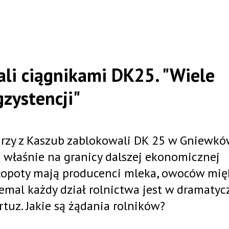
ali ciągnikami DK25. "Wiele
zystencji"
arzy z Kaszub zablokowali DK 25 w Gniewkó
i właśnie na granicy dalszej ekonomicznej
 Kłopoty mają producenci mleka, owoców mię
iemal każdy dział rolnictwa jest w dramaty
tuz. Jakie są żądania rolników?