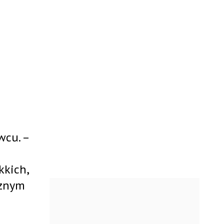
wcu. –
kkich,
cznym