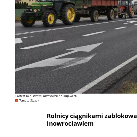
Protest rolników w Gniewkówcu na Kujawach
Tomasz Ślęzak
Rolnicy ciągnikami zablokowa
Inowrocławiem